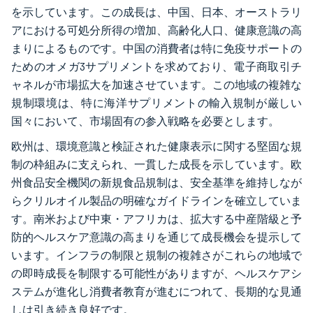
を示しています。この成長は、中国、日本、オーストラリ
アにおける可処分所得の増加、高齢化人口、健康意識の高
まりによるものです。中国の消費者は特に免疫サポートの
ためのオメガ3サプリメントを求めており、電子商取引チ
ャネルが市場拡大を加速させています。この地域の複雑な
規制環境は、特に海洋サプリメントの輸入規制が厳しい
国々において、市場固有の参入戦略を必要とします。
欧州は、環境意識と検証された健康表示に関する堅固な規
制の枠組みに支えられ、一貫した成長を示しています。欧
州食品安全機関の新規食品規制は、安全基準を維持しなが
らクリルオイル製品の明確なガイドラインを確立していま
す。南米および中東・アフリカは、拡大する中産階級と予
防的ヘルスケア意識の高まりを通じて成長機会を提示して
います。インフラの制限と規制の複雑さがこれらの地域で
の即時成長を制限する可能性がありますが、ヘルスケアシ
ステムが進化し消費者教育が進むにつれて、長期的な見通
しは引き続き良好です。