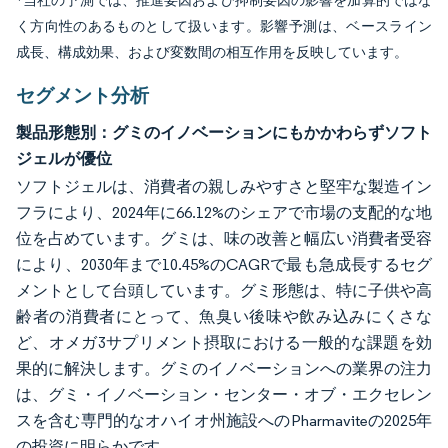
*当社の予測では、推進要因および抑制要因の影響を加算的ではな
く方向性のあるものとして扱います。影響予測は、ベースライン
成長、構成効果、および変数間の相互作用を反映しています。
セグメント分析
製品形態別：グミのイノベーションにもかかわらずソフト
ジェルが優位
ソフトジェルは、消費者の親しみやすさと堅牢な製造イン
フラにより、2024年に66.12%のシェアで市場の支配的な地
位を占めています。グミは、味の改善と幅広い消費者受容
により、2030年まで10.45%のCAGRで最も急成長するセグ
メントとして台頭しています。グミ形態は、特に子供や高
齢者の消費者にとって、魚臭い後味や飲み込みにくさな
ど、オメガ3サプリメント摂取における一般的な課題を効
果的に解決します。グミのイノベーションへの業界の注力
は、グミ・イノベーション・センター・オブ・エクセレン
スを含む専門的なオハイオ州施設へのPharmaviteの2025年
の投資に明らかです。