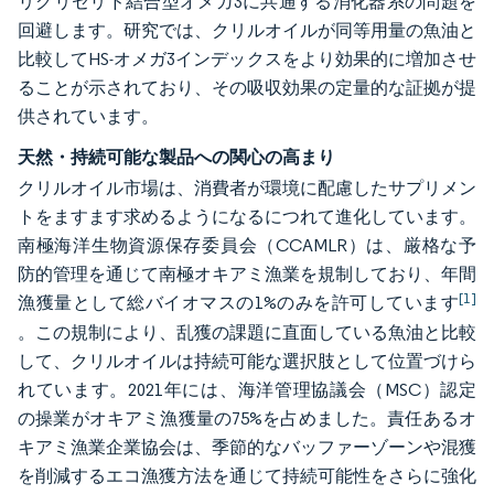
リグリセリド結合型オメガ3に共通する消化器系の問題を
回避します。研究では、クリルオイルが同等用量の魚油と
比較してHS-オメガ3インデックスをより効果的に増加させ
ることが示されており、その吸収効果の定量的な証拠が提
供されています。
天然・持続可能な製品への関心の高まり
クリルオイル市場は、消費者が環境に配慮したサプリメン
トをますます求めるようになるにつれて進化しています。
南極海洋生物資源保存委員会（CCAMLR）は、厳格な予
防的管理を通じて南極オキアミ漁業を規制しており、年間
[1]
漁獲量として総バイオマスの1%のみを許可しています
。この規制により、乱獲の課題に直面している魚油と比較
して、クリルオイルは持続可能な選択肢として位置づけら
れています。2021年には、海洋管理協議会（MSC）認定
の操業がオキアミ漁獲量の75%を占めました。責任あるオ
キアミ漁業企業協会は、季節的なバッファーゾーンや混獲
を削減するエコ漁獲方法を通じて持続可能性をさらに強化