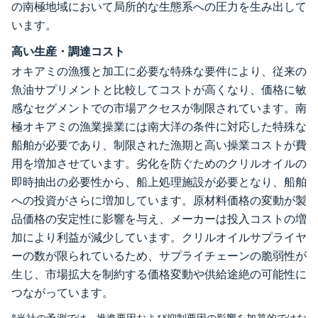
の南極地域において局所的な生態系への圧力を生み出して
います。
高い生産・調達コスト
オキアミの漁獲と加工に必要な特殊な要件により、従来の
魚油サプリメントと比較してコストが高くなり、価格に敏
感なセグメントでの市場アクセスが制限されています。南
極オキアミの漁業操業には南大洋の条件に対応した特殊な
船舶が必要であり、制限された漁期と高い操業コストが費
用を増加させています。劣化を防ぐためのクリルオイルの
即時抽出の必要性から、船上処理施設が必要となり、船舶
への投資がさらに増加しています。原材料価格の変動が製
品価格の安定性に影響を与え、メーカーは投入コストの増
加により利益が減少しています。クリルオイルサプライヤ
ーの数が限られているため、サプライチェーンの脆弱性が
生じ、市場拡大を制約する価格変動や供給途絶の可能性に
つながっています。