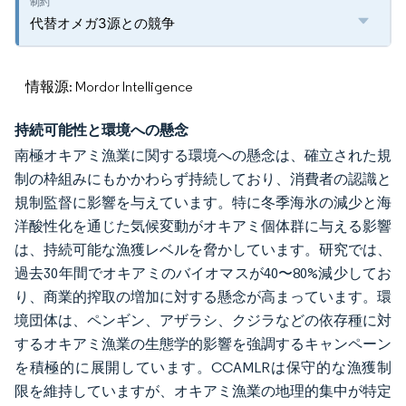
代替オメガ3源との競争
情報源: Mordor Intelligence
持続可能性と環境への懸念
南極オキアミ漁業に関する環境への懸念は、確立された規
制の枠組みにもかかわらず持続しており、消費者の認識と
規制監督に影響を与えています。特に冬季海氷の減少と海
洋酸性化を通じた気候変動がオキアミ個体群に与える影響
は、持続可能な漁獲レベルを脅かしています。研究では、
過去30年間でオキアミのバイオマスが40〜80%減少してお
り、商業的搾取の増加に対する懸念が高まっています。環
境団体は、ペンギン、アザラシ、クジラなどの依存種に対
するオキアミ漁業の生態学的影響を強調するキャンペーン
を積極的に展開しています。CCAMLRは保守的な漁獲制
限を維持していますが、オキアミ漁業の地理的集中が特定