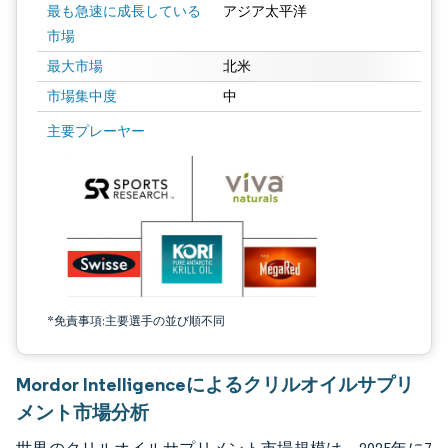
最も急速に成長している
アジア太平洋
市場
最大市場
北米
市場集中度
中
画像 © Mordor Intelligence。再利用にはCC BY 4.0の表示が必要です。
主要プレーヤー
*免責事項:主要選手の並び順不同
Mordor Intelligenceによるクリルオイルサプリ
メント市場分析