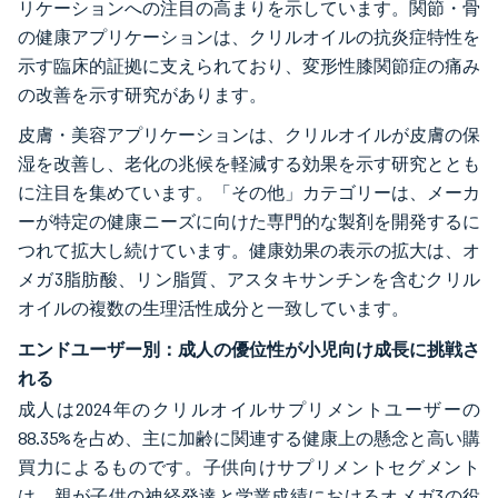
リケーションへの注目の高まりを示しています。関節・骨
の健康アプリケーションは、クリルオイルの抗炎症特性を
示す臨床的証拠に支えられており、変形性膝関節症の痛み
の改善を示す研究があります。
皮膚・美容アプリケーションは、クリルオイルが皮膚の保
湿を改善し、老化の兆候を軽減する効果を示す研究ととも
に注目を集めています。「その他」カテゴリーは、メーカ
ーが特定の健康ニーズに向けた専門的な製剤を開発するに
つれて拡大し続けています。健康効果の表示の拡大は、オ
メガ3脂肪酸、リン脂質、アスタキサンチンを含むクリル
オイルの複数の生理活性成分と一致しています。
エンドユーザー別：成人の優位性が小児向け成長に挑戦さ
れる
成人は2024年のクリルオイルサプリメントユーザーの
88.35%を占め、主に加齢に関連する健康上の懸念と高い購
買力によるものです。子供向けサプリメントセグメント
は、親が子供の神経発達と学業成績におけるオメガ3の役