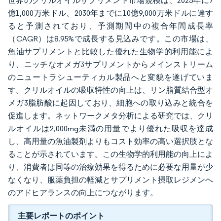
世界のクリルオイルサプリメント市場規模は、2025年に7
億1,000万米ドル、2030年までに10億9,000万米ドルに達す
ると予測されており、予測期間中の複合年間成長率
（CAGR）は8.95%で成長する見込みです。この市場は、
魚油サプリメントと比較した優れた生物学的利用能によ
り、ニッチなオメガ3サプリメントからメインストリーム
のニュートラシューティカル製品へと変貌を遂げていま
す。クリルオイルの吸収特性の向上は、リン脂質結合型オ
メガ3脂肪酸に起因しており、細胞への取り込みと統合を
促進します。ネットワークメタ分析による研究では、クリ
ルオイルは2,000mg未満の用量でより優れた吸収を達成
し、高用量の魚油製剤よりもコスト効率の高い選択肢とな
ることが示されています。この生物学的利用能の向上によ
り、消費者は同等の治療効果を得るために必要な用量が少
なくなり、服薬負担の軽減とサプリメント摂取レジメンへ
のアドヒアランスの向上につながります。
主要レポートのポイント