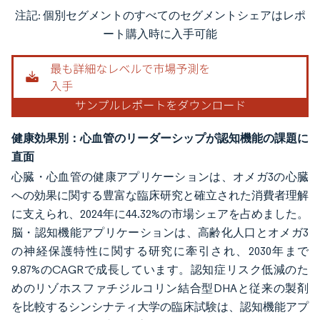
注記: 個別セグメントのすべてのセグメントシェアはレポ
画像 © Mordor Intelligence。再利用にはCC BY 4.0の表示が必要です。
ート購入時に入手可能
健康効果別：心血管のリーダーシップが認知機能の課題に
直面
心臓・心血管の健康アプリケーションは、オメガ3の心臓
への効果に関する豊富な臨床研究と確立された消費者理解
に支えられ、2024年に44.32%の市場シェアを占めました。
脳・認知機能アプリケーションは、高齢化人口とオメガ3
の神経保護特性に関する研究に牽引され、2030年まで
9.87%のCAGRで成長しています。認知症リスク低減のた
めのリゾホスファチジルコリン結合型DHAと従来の製剤
を比較するシンシナティ大学の臨床試験は、認知機能アプ