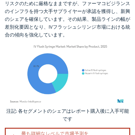
リスクのために厳格なままですが、ファーマコビジランス
のインフラを持つ大手サプライヤーが承認を獲得し、新興
のシェアを確保しています。その結果、製品ラインの幅が
差別化要因となり、IVフラッシュシリンジ市場における統
合の傾向を強化しています。
注記: 各セグメントのシェアはレポート購入後に入手可能
画像 © Mordor Intelligence。再利用にはCC BY 4.0の表示が必要です。
です