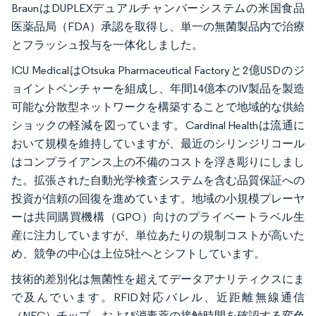
BraunはDUPLEXデュアルチャンバーシステムの米国食品
医薬品局（FDA）承認を取得し、単一の無菌製品内で治療
とフラッシュ投与を一体化しました。
ICU MedicalはOtsuka Pharmaceutical Factoryと2億USDのジ
ョイントベンチャーを組成し、年間14億本のIV製品を製造
可能な分散型ネットワークを構築することで地域的な供給
ショックの軽減を図っています。Cardinal Healthは流通に
おいて規模を維持していますが、最近のシリンジリコール
はコンプライアンス上の不備のコストを浮き彫りにしまし
た。拡張された自動光学検査システムを含む品質保証への
投資が信頼の回復を進めています。地域の小規模プレーヤ
ーは共同購買機構（GPO）向けのプライベートラベル生
産に注力していますが、単位あたりの規制コストが高いた
め、競争の中心は上位5社へとシフトしています。
技術的差別化は無菌性を超えてデータアナリティクスにま
で及んでいます。RFID対応バレル、近距離無線通信
（NFC）チップ、および消毒薬の接触時間を確認する変色