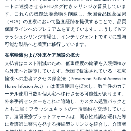
ートに連携させるRFIDタグ付きシリンジが普及していま
す。これらの機能は廃棄物を削減し、米国食品医薬品局
（FDA）の査察において監査証跡を提供することで、品質
保証ラインへのプレミアムを支えています。こうしてIVフ
ラッシュシリンジ市場は、インテリジェントですぐに投与
可能な製品へと着実に移行しています。
在宅輸液および外来ケア施設の拡大
支払者はコスト削減のため、低重症度の輸液を入院病棟か
ら外来へと誘導しています。米国で提案されている「在宅
輸液への患者アクセス保全法（Preserving Patient Access to
Home Infusion Act）」は償還範囲を拡大し、数千件のカテ
ーテル使用日数を個人宅へ移行させる可能性があります。
外来手術センターもこれに追随し、カスタム処置パックと
ともに届くフラッシュキットの一括契約を交渉していま
す。遠隔医療プラットフォームは、開存性確認が遅れた際
に看護師に警告を発する接続型シリンジを統合し、介護者