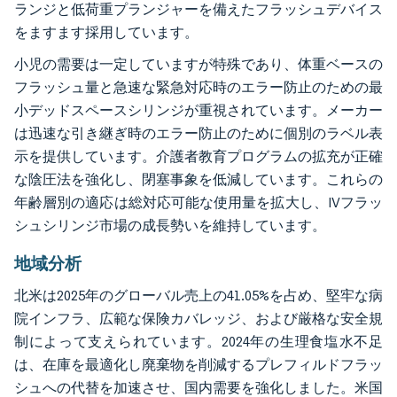
ランジと低荷重プランジャーを備えたフラッシュデバイス
をますます採用しています。
小児の需要は一定していますが特殊であり、体重ベースの
フラッシュ量と急速な緊急対応時のエラー防止のための最
小デッドスペースシリンジが重視されています。メーカー
は迅速な引き継ぎ時のエラー防止のために個別のラベル表
示を提供しています。介護者教育プログラムの拡充が正確
な陰圧法を強化し、閉塞事象を低減しています。これらの
年齢層別の適応は総対応可能な使用量を拡大し、IVフラッ
シュシリンジ市場の成長勢いを維持しています。
地域分析
北米は2025年のグローバル売上の41.05%を占め、堅牢な病
院インフラ、広範な保険カバレッジ、および厳格な安全規
制によって支えられています。2024年の生理食塩水不足
は、在庫を最適化し廃棄物を削減するプレフィルドフラッ
シュへの代替を加速させ、国内需要を強化しました。米国