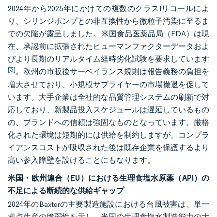
2024年から2025年にかけての複数のクラスIリコールによ
り、シリンジポンプとの非互換性から微粒子汚染に至るま
での欠陥が露呈しました。米国食品医薬品局（FDA）は現
在、承認前に拡張されたヒューマンファクターデータおよ
びより長期のリアルタイム経時劣化試験を要求しています
[3]
。欧州の市販後サーベイランス規則は報告義務の負担を
増大させており、小規模サプライヤーの市場撤退を促して
います。大手企業は全社的な品質管理システムの刷新で対
応しており、新製品投入スケジュールは遅延しているもの
の、ブランドへの信頼は強固なものとなっています。厳格
化された環境は短期的には供給を制約しますが、コンプラ
イアンスコストが吸収された後は既存企業を保護するより
高い参入障壁を設けることにもなります。
米国・欧州連合（EU）における生理食塩水原薬（API）の
不足による断続的な供給ギャップ
2024年のBaxterの主要製造施設における台風被害は、単一
拠点生産の脆弱性を示し、米国の生理食塩水製造能力の大