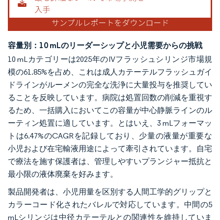
容量別：10 mLのリーダーシップと小児需要からの挑戦
10 mLカテゴリーは2025年のIVフラッシュシリンジ市場規
模の61.85%を占め、これは成人カテーテルフラッシュガイ
ドラインがルーメンの完全な洗浄に大量投与を推奨してい
ることを反映しています。病院は処置回数の削減を重視す
るため、一括購入においてこの容量が中心静脈ラインのル
ーティン処置に適しています。とはいえ、3 mLフォーマッ
トは6.47%のCAGRを記録しており、少量の液量が重要な
小児および在宅輸液用途によって牽引されています。自宅
で療法を施す保護者は、管理しやすいプランジャー抵抗と
最小限の液体廃棄を好みます。
製品開発者は、小児用量を区別する人間工学的グリップと
カラーコード化されたバレルで対応しています。中間の5
mLシリンジは中径カテーテルとの関連性を維持していま