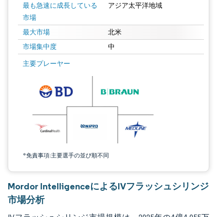
最も急速に成長している
アジア太平洋地域
市場
最大市場
北米
市場集中度
中
画像 © Mordor Intelligence。再利用にはCC BY 4.0の表示が必要です。
主要プレーヤー
*免責事項:主要選手の並び順不同
Mordor IntelligenceによるIVフラッシュシリンジ
市場分析