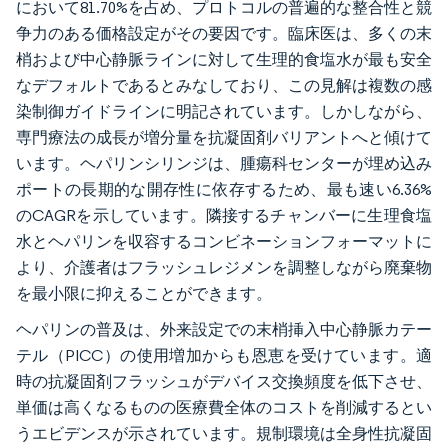
において81.70%を占め、プロトコルの普遍的な整合性と競
争力のある価格設定がその要因です。臨床医は、多くの末
梢および中心静脈ラインに対して生理的食塩水が最も安全
なデフォルトであるとみなしており、この見解は複数の感
染制御ガイドラインに明記されています。しかしながら、
専門療法の成長が増分量を抗凝固剤バリアントへと傾けて
います。ヘパリンシリンジは、腫瘍科センターが埋め込み
ポートの長期的な開存性に依存するため、最も速い6.36%
のCAGRを示しています。隣接するチャンバーに生理食塩
水とヘパリンを収容するコンビネーションフォーマットに
より、介護者はフラッシュレジメンを調整しながら廃棄物
を最小限に抑えることができます。
ヘパリンの普及は、外来設定での末梢挿入中心静脈カテー
テル（PICC）の使用増加からも恩恵を受けています。適
時の抗凝固剤フラッシュがデバイス交換頻度を低下させ、
単価は高くなるものの医療費全体のコストを削減するとい
うエビデンスが示されています。規制環境は全身性抗凝固