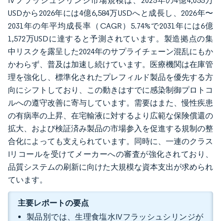
IVフラッシュシリンジ市場規模は、2025年の4億4,055万
USDから2026年には4億6,584万USDへと成長し、2026年〜
2031年の年平均成長率（CAGR）5.74%で2031年には6億
1,572万USDに達すると予測されています。製造拠点の集
中リスクを露呈した2024年のサプライチェーン混乱にもか
かわらず、普及は加速し続けています。医療機関は在庫管
理を強化し、標準化されたプレフィルド製品を優先する方
向にシフトしており、この動きはすでに感染制御プロトコ
ルへの遵守改善に寄与しています。需要はまた、慢性疾患
の有病率の上昇、在宅輸液に対するより広範な保険償還の
拡大、および検証済み製品の市場参入を促進する規制の整
合化によっても支えられています。同時に、一連のクラス
Iリコールを受けてメーカーへの審査が強化されており、
品質システムの刷新に向けた大規模な資本支出が求められ
ています。
主要レポートの要点
製品別では、生理食塩水IVフラッシュシリンジが