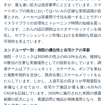
すが、最も速い拡大は低容量帯にとどまっています。スマ
ートポンプの統合においてはバレルの正確な形状認識が必
要とされ、メーカーは容量間で寸法を統一することでデバ
イスライブラリの合理化とトレーニング時間の短縮を図っ
ています。これらの設計調和はカスタマーロックインを強
化し、IVフラッシュシリンジ市場における長期的な収益の
可視性を支えています。
エンドユーザー別：病院の優位性と在宅ケアの革新
病院・クリニックは2025年の売上の65.10%を占め、複雑な
IV療法の主要な実施場所としての役割を示しています。調
達チームはフラッシュキット、カテーテル、ポンプを束ね
た複数年契約を交渉し、既存企業にスケールメリットをも
たらしています。しかし、人員不足の高まりが早期退院を
余儀なくさせており、在宅ケア施設が最も速い6.51%の
CAGRを記録しています。2025年に施行された米国の償還
範囲の拡大により、看護訪問と物品が保険適用となり、普