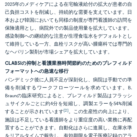
2025年のメディケアによる在宅輸液給付の拡大が患者の自
己負担コストを削減し、持続的な需要を支えています。日
本および韓国においても同様の制度が専門看護師の訪問を
保険適用とし、病院外での製品使用量を拡大しています。
感染制御への継続的な注意が生理食塩水をデフォルトとし
て維持している一方、血栓リスクが高い腫瘍科では専門的
なヘパリン製剤が市場シェアを拡大しています。
CLABSIの抑制と看護業務時間節約のためのプレフィルド
フォーマットへの急速な移行
パンデミック後に人員不足が深刻化し、病院は手動での準
備を削減するワークフローツールを求めています。B.
Braunの臨床研究によると、プレフィルド製品はフラッシ
ュサイクルごとに約4分を短縮し、調製エラーを54%削減
[2]
することが示されています
。この生産性の向上により、
施設は不足している看護師をより重症度の高い業務に再配
置することができます。自動化はさらに進展し、在庫水準
をリアルタイムで報告し、有効期限を電子医療記録のアラ