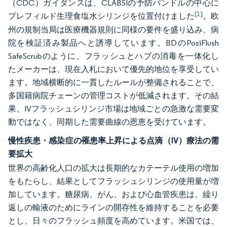
（CDC）ガイダンスは、CLABSIの予防バンドルの中心に
[1]
プレフィルド生理食塩水シリンジを位置付けました
。欧
州の規制当局は医療機器規則に同様の要件を盛り込み、病
院を検証済み製品へと誘導しています。BDのPosiFlush
SafeScrubのように、フラッシュとハブの消毒を一体化し
たメーカーは、現在入札において優先的地位を享受してい
ます。地域横断的に一貫したルールが整備されることで、
多国籍病院チェーンの管理コストが低減されます。その結
果、IVフラッシュシリンジ市場は地域ごとの急激な需要変
動ではなく、同期した需要曲線の恩恵を受けています。
慢性疾患・感染症の罹患率上昇による点滴（IV）療法の需
要拡大
世界の高齢化人口の拡大は長期的なカテーテル使用の増加
をもたらし、結果としてフラッシュシリンジの使用量が増
加しています。糖尿病、がん、および心血管疾患は、繰り
返しの輸液のためにラインの開存性を維持することを必要
とし、日々のフラッシュ頻度を高めています。米国では、