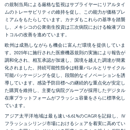
の規制当局による厳格な監視はサプライヤーにリアルタイ
ムのトレーサビリティの維持を促し、この能力が価格プレ
ミアムをもたらしています。カナダもこれらの基準を踏襲
し、メキシコの公衆衛生投資は三次病院における輸液プロ
トコルの改善を進めています。
欧州は成熟しながらも機会に富んだ環境を提供していま
す。2025年に施行された医療機器規則の実施により報告が
調和化され、相互承認が加速し、国境を越えた調達が簡素
化されました。持続可能性指令は軽量バレルとリサイクル
可能パッケージングを促し、段階的なイノベーションを誘
導しています。感染予防目標への継続的な重点化が安定し
た購買を維持し、主要な病院グループが採用したデジタル
在庫プラットフォームがフラッシュ容量をさらに標準化し
ています。
アジア太平洋地域は最も速い6.61%のCAGRを記録し、IV
フラッシュシリンジ市場におけるシェアを着実に高めてい