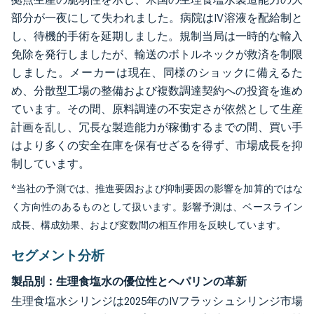
部分が一夜にして失われました。病院はIV溶液を配給制と
し、待機的手術を延期しました。規制当局は一時的な輸入
免除を発行しましたが、輸送のボトルネックが救済を制限
しました。メーカーは現在、同様のショックに備えるた
め、分散型工場の整備および複数調達契約への投資を進め
ています。その間、原料調達の不安定さが依然として生産
計画を乱し、冗長な製造能力が稼働するまでの間、買い手
はより多くの安全在庫を保有せざるを得ず、市場成長を抑
制しています。
*当社の予測では、推進要因および抑制要因の影響を加算的ではな
く方向性のあるものとして扱います。影響予測は、ベースライン
成長、構成効果、および変数間の相互作用を反映しています。
セグメント分析
製品別：生理食塩水の優位性とヘパリンの革新
生理食塩水シリンジは2025年のIVフラッシュシリンジ市場