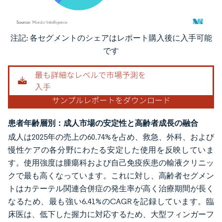
注記: 各セグメントのシェアはレポート購入後に入手可能
画像 © Mordor Intelligence。再利用にはCC BY 4.0の表示が必要です。
です
患者年齢層別：成人市場の安定性と高齢者成長の融合
成人は2025年の売上の60.74%を占め、救急、外科、および
慢性ケアの各分野にわたる安定した使用を反映していま
す。使用強度は腫瘍科および自己免疫疾患の輸液クリニッ
クで最も高くなっています。これに対し、高齢者セグメン
トはカテーテル関連合併症の発生率が高く治療期間が長く
なるため、最も強い6.41%のCAGRを記録しています。臨
床医は、低下した握力に対応するため、大型フィンガーフ