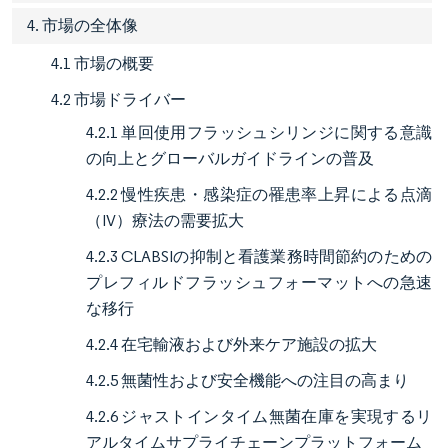
4. 市場の全体像
4.1 市場の概要
4.2 市場ドライバー
4.2.1 単回使用フラッシュシリンジに関する意識
の向上とグローバルガイドラインの普及
4.2.2 慢性疾患・感染症の罹患率上昇による点滴
（IV）療法の需要拡大
4.2.3 CLABSIの抑制と看護業務時間節約のための
プレフィルドフラッシュフォーマットへの急速
な移行
4.2.4 在宅輸液および外来ケア施設の拡大
4.2.5 無菌性および安全機能への注目の高まり
4.2.6 ジャストインタイム無菌在庫を実現するリ
アルタイムサプライチェーンプラットフォーム