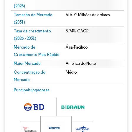
(2026)
Tamanho do Mercado
615.72 Milhões de dólares
(2031)
Taxa de crescimento
5.74% CAGR
(2026 - 2031)
Mercado de
Ásia-Pacífico
Crescimento Mais Rápido
Maior Mercado
América do Norte
Concentração do
Médio
Mercado
Imagem © Mordor Intelligence. O reuso requer atribuição conforme CC BY 4.0.
Principais jogadores