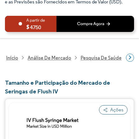
e as Previsões são Fornecidos em Termos de Valor (USD).
4750
Início
Análise De Mercado
Pesquisa De Saúde
Pes
Tamanho e Participação do Mercado de
Seringas de Flush IV
Ações