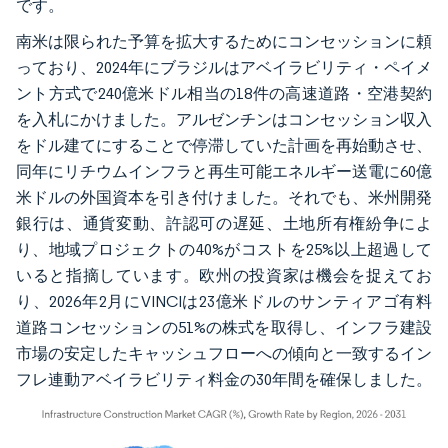
です。
南米は限られた予算を拡大するためにコンセッションに頼
っており、2024年にブラジルはアベイラビリティ・ペイメ
ント方式で240億米ドル相当の18件の高速道路・空港契約
を入札にかけました。アルゼンチンはコンセッション収入
をドル建てにすることで停滞していた計画を再始動させ、
同年にリチウムインフラと再生可能エネルギー送電に60億
米ドルの外国資本を引き付けました。それでも、米州開発
銀行は、通貨変動、許認可の遅延、土地所有権紛争によ
り、地域プロジェクトの40%がコストを25%以上超過して
いると指摘しています。欧州の投資家は機会を捉えてお
り、2026年2月にVINCIは23億米ドルのサンティアゴ有料
道路コンセッションの51%の株式を取得し、インフラ建設
市場の安定したキャッシュフローへの傾向と一致するイン
フレ連動アベイラビリティ料金の30年間を確保しました。