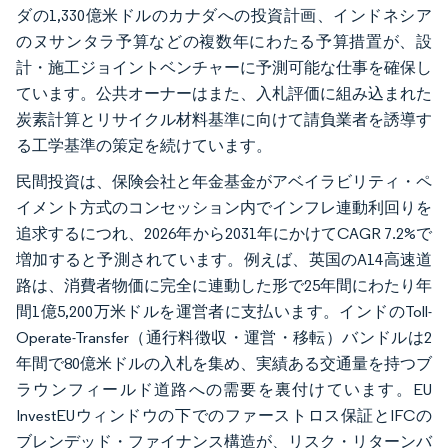
ダの1,330億米ドルのカナダへの投資計画、インドネシア
のヌサンタラ予算などの複数年にわたる予算措置が、設
計・施工ジョイントベンチャーに予測可能な仕事を確保し
ています。公共オーナーはまた、入札評価に組み込まれた
炭素計算とリサイクル材料基準に向けて請負業者を誘導す
る工学基準の策定を続けています。
民間投資は、保険会社と年金基金がアベイラビリティ・ペ
イメント方式のコンセッション内でインフレ連動利回りを
追求するにつれ、2026年から2031年にかけてCAGR 7.2%で
増加すると予測されています。例えば、英国のA14高速道
路は、消費者物価に完全に連動した形で25年間にわたり年
間1億5,200万米ドルを運営者に支払います。インドのToll-
Operate-Transfer（通行料徴収・運営・移転）バンドルは2
年間で80億米ドルの入札を集め、実績ある交通量を持つブ
ラウンフィールド道路への需要を裏付けています。EU
InvestEUウィンドウの下でのファーストロス保証とIFCの
ブレンデッド・ファイナンス構造が、リスク・リターンバ