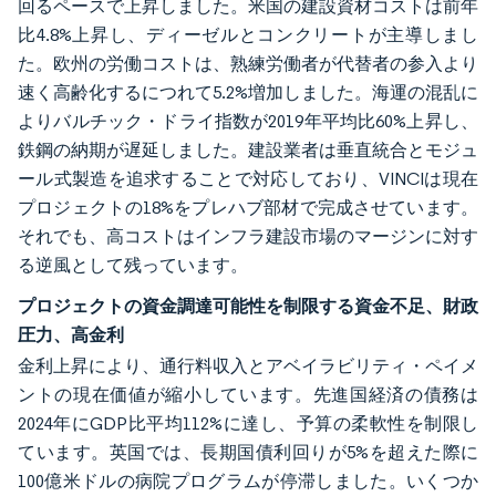
回るペースで上昇しました。米国の建設資材コストは前年
比4.8%上昇し、ディーゼルとコンクリートが主導しまし
た。欧州の労働コストは、熟練労働者が代替者の参入より
速く高齢化するにつれて5.2%増加しました。海運の混乱に
よりバルチック・ドライ指数が2019年平均比60%上昇し、
鉄鋼の納期が遅延しました。建設業者は垂直統合とモジュ
ール式製造を追求することで対応しており、VINCIは現在
プロジェクトの18%をプレハブ部材で完成させています。
それでも、高コストはインフラ建設市場のマージンに対す
る逆風として残っています。
プロジェクトの資金調達可能性を制限する資金不足、財政
圧力、高金利
金利上昇により、通行料収入とアベイラビリティ・ペイメ
ントの現在価値が縮小しています。先進国経済の債務は
2024年にGDP比平均112%に達し、予算の柔軟性を制限し
ています。英国では、長期国債利回りが5%を超えた際に
100億米ドルの病院プログラムが停滞しました。いくつか