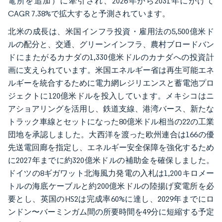
電所を追加）に牽引され、2026年から2031年にかけて
CAGR 7.38%で拡大すると予測されています。
北米の成長は、米国インフラ投資・雇用法の5,500億米ド
ルの配分と、交通、グリーンインフラ、農村ブロードバン
ドにまたがるカナダの1,330億米ドルのカナダへの投資計
画に支えられています。米国エネルギー省は再生可能エネ
ルギーを統合するために電力網レジリエンスと蓄電池プロ
ジェクトに120億米ドルを投入しています。メキシコはニ
アショアリングを活用し、鉄道支線、港湾バース、新たな
トラック車線とセットになった80億米ドル相当の22の工業
団地を承認しました。大西洋を渡った欧州連合は166の優
先送電回廊を指定し、エネルギー安全保障を強化するため
に2027年までに約320億米ドルの補助金を確保しました。
ドイツの8ギガワット北海風力発電の入札は1,200キロメー
トルの海底ケーブルと約200億米ドルの陸揚げ変電所を必
要とし、英国のHS2は完成率60%に達し、2029年までにロ
ンドン〜バーミンガム間の所要時間を49分に短縮する予定