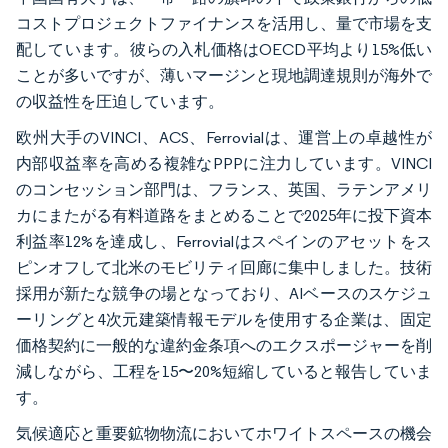
コストプロジェクトファイナンスを活用し、量で市場を支
配しています。彼らの入札価格はOECD平均より15%低い
ことが多いですが、薄いマージンと現地調達規則が海外で
の収益性を圧迫しています。
欧州大手のVINCI、ACS、Ferrovialは、運営上の卓越性が
内部収益率を高める複雑なPPPに注力しています。VINCI
のコンセッション部門は、フランス、英国、ラテンアメリ
カにまたがる有料道路をまとめることで2025年に投下資本
利益率12%を達成し、Ferrovialはスペインのアセットをス
ピンオフして北米のモビリティ回廊に集中しました。技術
採用が新たな競争の場となっており、AIベースのスケジュ
ーリングと4次元建築情報モデルを使用する企業は、固定
価格契約に一般的な違約金条項へのエクスポージャーを削
減しながら、工程を15〜20%短縮していると報告していま
す。
気候適応と重要鉱物物流においてホワイトスペースの機会