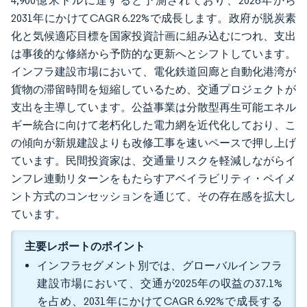
4,900億米ドルに達すると予測されており、2026年から
2031年にかけてCAGR 6.22%で成長します。政府が脱炭素
化と気候適応目標を国家投資計画に組み込むにつれ、支出
は事後的な修繕から予防的な更新へとシフトしています。
インフラ建設市場において、電化鉄道回廊と自動化港湾が
貨物の滞留時間を短縮しているため、交通プロジェクトが
支出を主導しています。公益事業は分散型再生可能エネル
ギー統合に向けて老朽化した電力網を近代化しており、こ
の傾向が新規建設よりも改修工事を速いペースで押し上げ
ています。民間投資家は、交通量リスクを軽減しながらイ
ンフレ連動リターンをもたらすアベイラビリティ・ペイメ
ント方式のコンセッションを通じて、その存在感を拡大し
ています。
主要レポートのポイント
インフラセグメント別では、グローバルインフラ
建設市場において、交通が2025年の収益の37.1%
を占め、2031年にかけてCAGR 6.92%で成長する