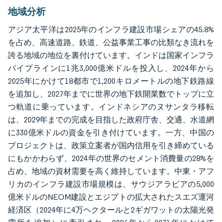
地域分析
アジア太平洋は2025年のインフラ建設市場シェアの45.8%
を占め、高速道路、鉄道、公益事業工事の比類なき流れを
誇る地域の地位を裏付けています。インドは国家インフラ
パイプラインに1兆3,000億米ドルを投入し、2024年から
2025年にかけて18都市で1,200キロメートルの地下鉄路線
を追加し、2027年までに世界の地下鉄開業数でトップに立
つ軌道に乗っています。インドネシアのヌサンタラ移転
は、2029年までの完成を目指した政府庁舎、交通、水道網
に330億米ドルの資金を引き付けています。一方、中国の
プロジェクトは、政策立案者が国内信用を引き締めている
にもかかわらず、2024年の世界のセメント消費量の28%を
占め、地域の資材需要を高く維持しています。中東・アフ
リカのインフラ建設市場規模は、サウジアラビアの5,000
億米ドルのNEOM建設とエジプトの拡大されたスエズ運河
経済区（2024年に4万ヘクタールと2ギガワットの太陽光発