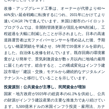
改修・アップグレード工事は、オーナーが代替より40〜
60%安い延命戦略に転換するにつれ、2031年にかけてより
速いCAGR 7%で進んでいます。米国12都市のパイロット
プログラムでは、非開削管路更新が混乱を80%削減し、工
程超過を大幅に削減したことが示されました。日本の高速
道路運営者は光ファイバーセンサーを埋め込んだ後、予期
しない橋梁閉鎖を半減させ、5年間で20億米ドルを節約し
ました。自治体も改修を好んでいます。既存回廊の環境審
査がより簡単で、景気刺激資金が数ヶ月以内に地域の雇用
に届くためです。総合すると、この構成変化はインフラ建
設市場が「建設・交換」モデルから継続的なデジタルメン
テナンスへと移行していることを示しています。
投資源別：公共資金が主導し、民間資金が増加
国家・地方政府が2025年の総資本の61.2%を供給し、公共
の財源がインフラ建設産業の主要な推進力であり続けてい
ます。5,500億米ドルの米国インフラ投資・雇用法、カナ