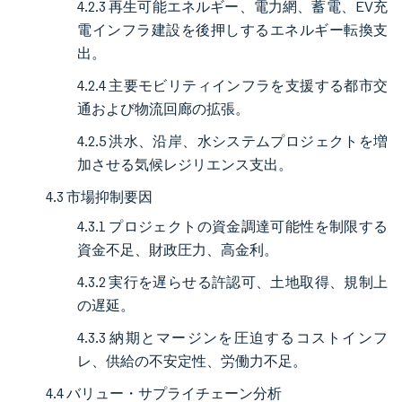
4.2.3 再生可能エネルギー、電力網、蓄電、EV充
電インフラ建設を後押しするエネルギー転換支
出。
4.2.4 主要モビリティインフラを支援する都市交
通および物流回廊の拡張。
4.2.5 洪水、沿岸、水システムプロジェクトを増
加させる気候レジリエンス支出。
4.3 市場抑制要因
4.3.1 プロジェクトの資金調達可能性を制限する
資金不足、財政圧力、高金利。
4.3.2 実行を遅らせる許認可、土地取得、規制上
の遅延。
4.3.3 納期とマージンを圧迫するコストインフ
レ、供給の不安定性、労働力不足。
4.4 バリュー・サプライチェーン分析