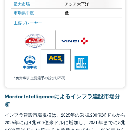
最大市場
アジア太平洋
市場集中度
低
画像 © Mordor Intelligence。再利用にはCC BY 4.0の表示が必要です。
主要プレーヤー
*免責事項:主要選手の並び順不同
Mordor Intelligenceによるインフラ建設市場分
析
インフラ建設市場規模は、2025年の3兆8,200億米ドルから
2026年には4兆600億米ドルに増加し、2031年までに5兆