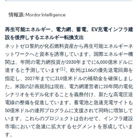
情報源: Mordor Intelligence
再生可能エネルギー、電力網、蓄電、EV充電インフラ建
設を後押しするエネルギー転換支出
ネットゼロ誓約が化石燃料資産から再生可能エネルギーネ
ットワークへと資本を誘導しています。国際エネルギー機
関は、年間の電力網投資が2030年までに6,000億米ドルに
[1]
達すると予測しています
。欧州は166の優先送電回廊を
指定し、2027年までに310億米ドルの補助金を確保しまし
た。米国の計画規則は現在、電力網運営者に20年間の電化
シナリオをモデル化することを義務付け、新たな高電圧送
電線の整備を促進しています。蓄電池と急速充電サイトも
50億米ドルの連邦プログラムに支援されて同時に増加して
います。これらのプロジェクトは合わせて、インフラ建設
市場において急速に拡大するセグメントを形成していま
す。