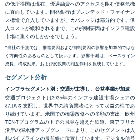
の低所得国は現在、優遇融資へのアクセスを阻む債務危機
に直面しています。開発銀行はブレンデッド・ファイナン
ス構造で介入していますが、カバレッジは部分的です。借
入コストが緩和されるまで、この抑制要因はインフラ建設
市場に重くのしかかるでしょう。
*当社の予測では、推進要因および抑制要因の影響を加算的ではな
く方向性のあるものとして扱います。影響予測は、ベースライン
成長、構成効果、および変数間の相互作用を反映しています。
セグメント分析
インフラセグメント別：交通が主導し、公益事業が加速
交通プロジェクトは2025年のインフラ建設市場シェアの
37.1%を支配し、世界中の請負業者にとって収益の柱であ
り続けています。米国での橋梁改修への多額の支出、欧州
TEN-Tプログラムの下での国境を越えた鉄道、東アフリカ
沿岸の深水港アップグレードにより、このセグメントは入
札パイプラインの最前線に位置しています。デジタル信号