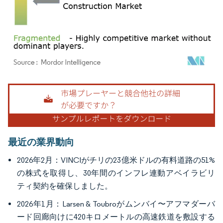
画像 © Mordor Intelligence。再利用にはCC BY 4.0の表示が必要です。
最近の業界動向
2026年2月：VINCIがチリの23億米ドルの有料道路の51%
の株式を取得し、30年間のインフレ連動アベイラビリ
ティ契約を確保しました。
2026年1月：Larsen & Toubroがムンバイ〜アフマダーバ
ード回廊向けに420キロメートルの高速鉄道を敷設する