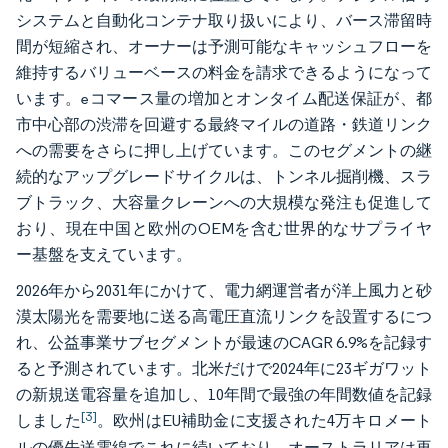
システムと自動化コンテナ取り扱いにより、バース滞留時
間が短縮され、オーナーは予測可能なキャッシュフローを
維持するバリューベースの料金を請求できるようになって
います。eコマース量の増加とオンタイム配送保証が、都
市中心部の渋滞を回避する最終マイルの道路・鉄道リンク
への需要をさらに押し上げています。このセグメントの継
続的なアップグレードサイクルは、トンネル掘削機、スラ
ブトラック、大容量クレーンへの大規模な発注も促進して
おり、現在中国と欧州のOEMを含む世界的なサプライヤ
ー基盤を支えています。
2026年から2031年にかけて、電力網運営者が洋上風力と砂
漠太陽光を需要地に送る高電圧直流リンクを設置するにつ
れ、公益事業サブセグメントが最速のCAGR 6.9%を記録す
ると予測されています。北米だけで2024年に23ギガワット
の新規送電容量を追加し、10年間で最強の年間数値を記録
[3]
しました
。欧州はEU補助金に支援された4万キロメート
ルの優先送電線でこれに続いており、オーストラリアは再