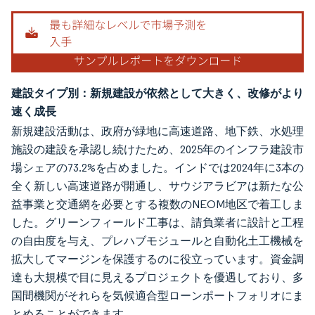
画像 © Mordor Intelligence。再利用にはCC BY 4.0の表示が必要です。
建設タイプ別：新規建設が依然として大きく、改修がより
速く成長
新規建設活動は、政府が緑地に高速道路、地下鉄、水処理
施設の建設を承認し続けたため、2025年のインフラ建設市
場シェアの73.2%を占めました。インドでは2024年に3本の
全く新しい高速道路が開通し、サウジアラビアは新たな公
益事業と交通網を必要とする複数のNEOM地区で着工しま
した。グリーンフィールド工事は、請負業者に設計と工程
の自由度を与え、プレハブモジュールと自動化土工機械を
拡大してマージンを保護するのに役立っています。資金調
達も大規模で目に見えるプロジェクトを優遇しており、多
国間機関がそれらを気候適合型ローンポートフォリオにま
とめることができます。