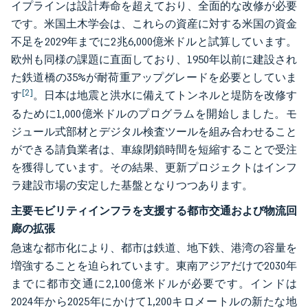
イプラインは設計寿命を超えており、全面的な改修が必要
です。米国土木学会は、これらの資産に対する米国の資金
不足を2029年までに2兆6,000億米ドルと試算しています。
欧州も同様の課題に直面しており、1950年以前に建設され
た鉄道橋の35%が耐荷重アップグレードを必要としていま
[2]
す
。日本は地震と洪水に備えてトンネルと堤防を改修す
るために1,000億米ドルのプログラムを開始しました。モ
ジュール式部材とデジタル検査ツールを組み合わせること
ができる請負業者は、車線閉鎖時間を短縮することで受注
を獲得しています。その結果、更新プロジェクトはインフ
ラ建設市場の安定した基盤となりつつあります。
主要モビリティインフラを支援する都市交通および物流回
廊の拡張
急速な都市化により、都市は鉄道、地下鉄、港湾の容量を
増強することを迫られています。東南アジアだけで2030年
までに都市交通に2,100億米ドルが必要です。インドは
2024年から2025年にかけて1,200キロメートルの新たな地