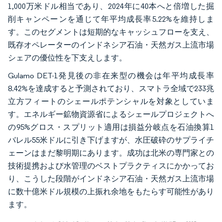
1,000万米ドル相当であり、2024年に40本へと倍増した掘
削キャンペーンを通じて年平均成長率5.22%を維持しま
す。このセグメントは短期的なキャッシュフローを支え、
既存オペレーターのインドネシア石油・天然ガス上流市場
シェアの優位性を下支えします。
Gulamo DET-1発見後の非在来型の機会は年平均成長率
8.42%を達成すると予測されており、スマトラ全域で233兆
立方フィートのシェールポテンシャルを対象としていま
す。エネルギー鉱物資源省によるシェールプロジェクトへ
の95%グロス・スプリット適用は損益分岐点を石油換算1
バレル55米ドルに引き下げますが、水圧破砕のサプライチ
ェーンはまだ黎明期にあります。成功は北米の専門家との
技術提携および水管理のベストプラクティスにかかってお
り、こうした段階がインドネシア石油・天然ガス上流市場
に数十億米ドル規模の上振れ余地をもたらす可能性があり
ます。