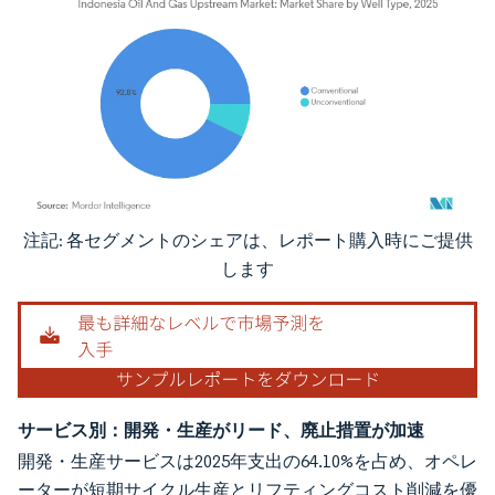
注記: 各セグメントのシェアは、レポート購入時にご提供
画像 © Mordor Intelligence。再利用にはCC BY 4.0の表示が必要です。
します
サービス別：開発・生産がリード、廃止措置が加速
開発・生産サービスは2025年支出の64.10%を占め、オペレ
ーターが短期サイクル生産とリフティングコスト削減を優