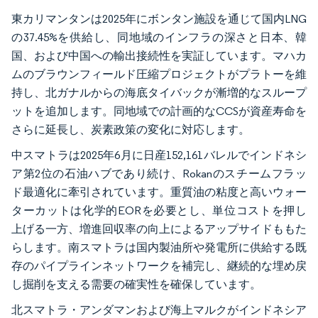
東カリマンタンは2025年にボンタン施設を通じて国内LNG
の37.45%を供給し、同地域のインフラの深さと日本、韓
国、および中国への輸出接続性を実証しています。マハカ
ムのブラウンフィールド圧縮プロジェクトがプラトーを維
持し、北ガナルからの海底タイバックが漸増的なスループ
ットを追加します。同地域での計画的なCCSが資産寿命を
さらに延長し、炭素政策の変化に対応します。
中スマトラは2025年6月に日産152,161バレルでインドネシ
ア第2位の石油ハブであり続け、Rokanのスチームフラッ
ド最適化に牽引されています。重質油の粘度と高いウォー
ターカットは化学的EORを必要とし、単位コストを押し
上げる一方、増進回収率の向上によるアップサイドももた
らします。南スマトラは国内製油所や発電所に供給する既
存のパイプラインネットワークを補完し、継続的な埋め戻
し掘削を支える需要の確実性を確保しています。
北スマトラ・アンダマンおよび海上マルクがインドネシア