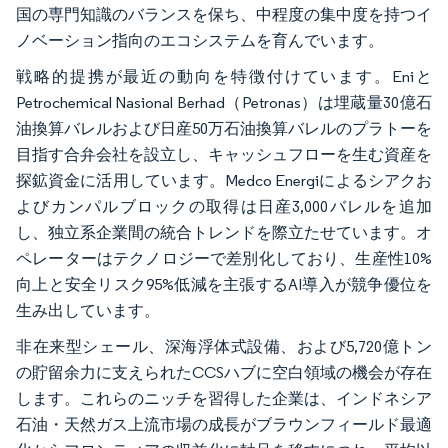
国の専門知識のバランスを保ち、中程度の集中度を持つイ
ノベーション指向のエコシステムを育んでいます。
戦略的提携が最近の動向を特徴付けています。Eniと
Petrochemical Nasional Berhad（Petronas）は埋蔵量30億石
油換算バレルおよび日産50万石油換算バレルのプラトーを
目指す合弁会社を設立し、キャッシュフローを生む資産を
探鉱資金に活用しています。Medco Energiによるシアクお
よびカンパルブロックの取得は日産3,000バレルを追加
し、独立系企業間の統合トレンドを際立たせています。オ
ペレーターはテクノロジーで差別化しており、生産性10%
向上と安全リスク95%低減を主張するAI導入が競争優位を
生み出しています。
非在来型シェール、深海浮体式設備、および5,720億トン
の貯留余力に支えられたCCSハブに空白領域の機会が存在
します。これらのニッチを習得した企業は、インドネシア
石油・天然ガス上流市場の成長がブラウンフィールド最適