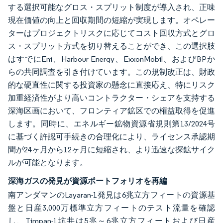
する選択可能なグロス・スプリット制度が導入され、正味
現在価値の向上と回収期間の短縮が実現します。オペレー
ターはプロジェクトリスクに応じてコスト回収方式とグロ
ス・スプリット方式を切り替えることができ、この選択肢
はすでにEni、Harbour Energy、ExxonMobil、およびBPか
らの共同調査を引き付けています。この規制改正は、財政
的な硬直性に関する投資家の懸念に直接応え、特にリスク
加重経済性がより高いコントラクター・シェアを支持する
深海区画において、フロンティア鉱区での権益取得を促進
します。同時に、エネルギー鉱物資源省規則第13/2024号
に基づく許認可手続きの合理化により、ライセンス承認期
間が24ヶ月から12ヶ月に短縮され、より迅速な探鉱サイク
ルが可能となります。
深海ガスの発見が資源ポートフォリオを再編
南アンダマンのLayaran-1発見は6兆立方フィートの資源基
盤と日産3,000万標準立方フィートのテスト流量を確認
し、Timpan-1坑井は5兆～6兆立方フィートおよび日産