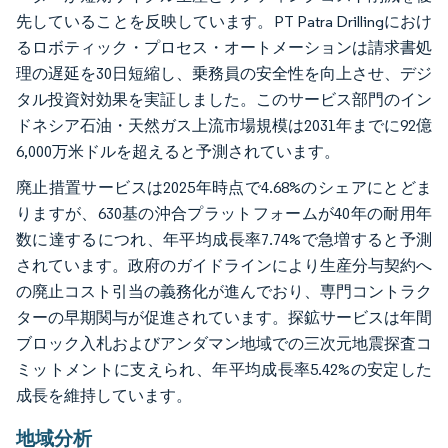
先していることを反映しています。PT Patra Drillingにおけ
るロボティック・プロセス・オートメーションは請求書処
理の遅延を30日短縮し、乗務員の安全性を向上させ、デジ
タル投資対効果を実証しました。このサービス部門のイン
ドネシア石油・天然ガス上流市場規模は2031年までに92億
6,000万米ドルを超えると予測されています。
廃止措置サービスは2025年時点で4.68%のシェアにとどま
りますが、630基の沖合プラットフォームが40年の耐用年
数に達するにつれ、年平均成長率7.74%で急増すると予測
されています。政府のガイドラインにより生産分与契約へ
の廃止コスト引当の義務化が進んでおり、専門コントラク
ターの早期関与が促進されています。探鉱サービスは年間
ブロック入札およびアンダマン地域での三次元地震探査コ
ミットメントに支えられ、年平均成長率5.42%の安定した
成長を維持しています。
地域分析