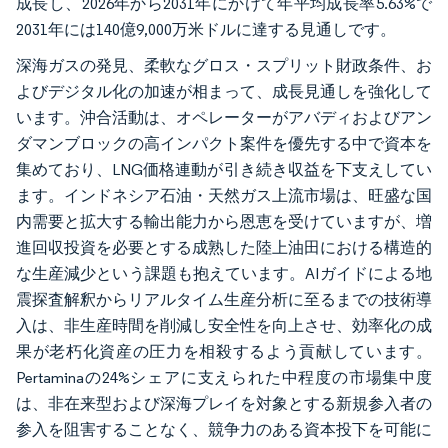
成長し、2026年から2031年にかけて年平均成長率5.63%で
2031年には140億9,000万米ドルに達する見通しです。
深海ガスの発見、柔軟なグロス・スプリット財政条件、お
よびデジタル化の加速が相まって、成長見通しを強化して
います。沖合活動は、オペレーターがアバディおよびアン
ダマンブロックの高インパクト案件を優先する中で資本を
集めており、LNG価格連動が引き続き収益を下支えしてい
ます。インドネシア石油・天然ガス上流市場は、旺盛な国
内需要と拡大する輸出能力から恩恵を受けていますが、増
進回収投資を必要とする成熟した陸上油田における構造的
な生産減少という課題も抱えています。AIガイドによる地
震探査解釈からリアルタイム生産分析に至るまでの技術導
入は、非生産時間を削減し安全性を向上させ、効率化の成
果が老朽化資産の圧力を相殺するよう貢献しています。
Pertaminaの24%シェアに支えられた中程度の市場集中度
は、非在来型および深海プレイを対象とする新規参入者の
参入を阻害することなく、競争力のある資本投下を可能に