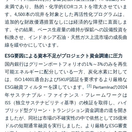
未満であり、熱的・化学的EORコストを増大させていま
す。4,500本の坑井を対象とした再活性化プログラムは、
追加的な財政優遇措置なしには経済的な障壁に直面しま
す。その結果、ベース生産量の維持が探鉱への設備投資を
転換させ、インドネシア石油・天然ガス上流市場の成長曲
線を緩やかにしています。
ESG要因による資本不足がプロジェクト資金調達に圧力
国内銀行はグリーンポートフォリオの1%～3%のみを再生
可能エネルギーに配分している一方、炭化水素に対して
は、ISO 14001適合およびSKUP認証を要求するより厳格な
[3]
ESG融資フィルターを課しています。
Pertaminaの2024
年サステナブル・ファイナンス・フレームワークは
ISS（独立サステナビリティ基準）の検証を取得し、ハイ
ブリッド型グリーン・トランジション資金調達の道を開き
ましたが、同社は市場の不確実性の中で依然として25億米
ドルの短期通常融資を実行しました。より厳格なESG審査