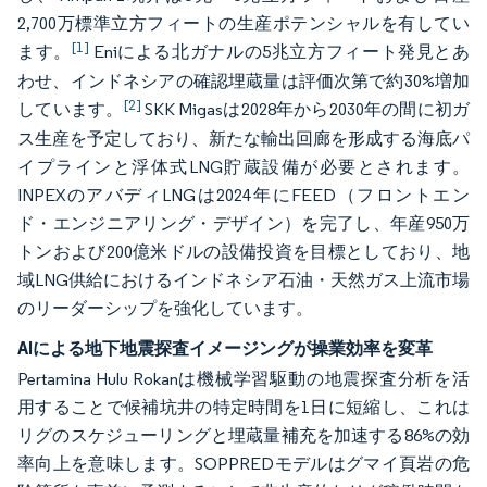
2,700万標準立方フィートの生産ポテンシャルを有してい
[1]
ます。
Eniによる北ガナルの5兆立方フィート発見とあ
わせ、インドネシアの確認埋蔵量は評価次第で約30%増加
[2]
しています。
SKK Migasは2028年から2030年の間に初ガ
ス生産を予定しており、新たな輸出回廊を形成する海底パ
イプラインと浮体式LNG貯蔵設備が必要とされます。
INPEXのアバディLNGは2024年にFEED（フロントエン
ド・エンジニアリング・デザイン）を完了し、年産950万
トンおよび200億米ドルの設備投資を目標としており、地
域LNG供給におけるインドネシア石油・天然ガス上流市場
のリーダーシップを強化しています。
AIによる地下地震探査イメージングが操業効率を変革
Pertamina Hulu Rokanは機械学習駆動の地震探査分析を活
用することで候補坑井の特定時間を1日に短縮し、これは
リグのスケジューリングと埋蔵量補充を加速する86%の効
率向上を意味します。SOPPREDモデルはグマイ頁岩の危