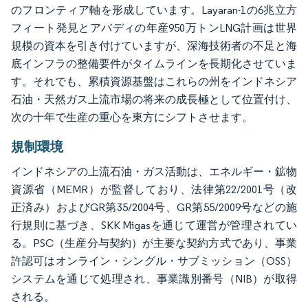
のフロンティア軸を形成しています。Layaran-1の6兆立方
フィート発見とアバディの年産950万トンLNG計画は世界
規模の資本を引き付けていますが、深海技術者の不足と海
底インフラの整備要件がタイムラインを長期化させていま
す。それでも、累積資源基盤はこれらの州をインドネシア
石油・天然ガス上流市場の将来の成長極として位置付け、
次の十年で生産の重心を東方にシフトさせます。
規制環境
インドネシアの上流石油・ガス活動は、エネルギー・鉱物
資源省（MEMR）が監督しており、法律第22/2001号（改
正済み）およびGR第35/2004号、GR第55/2009号などの施
行規則に基づき、SKK Migasを通じて運営が管理されてい
る。PSC（生産分与契約）が主要な契約方式であり、事業
許認可はオンライン・シングル・サブミッション（OSS）
システムを通じて処理され、事業識別番号（NIB）が取得
される。