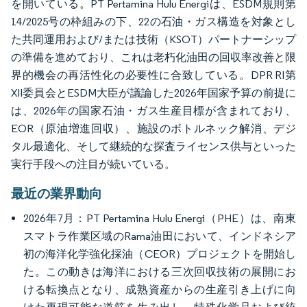
を開いている。PT Pertamina Hulu Energiは、ESDM規則第
14/2025号の枠組みの下、22の石油・ガス構造を対象とし
た共同運用および/または技術（KSOT）パートナーシップ
の準備を進めており、これは老朽化油田の回収率改善と限
界的機会の再活性化の必要性に合致している。DPR RI第
XII委員会とESDM大臣が議論した2026年国家予算の前提に
は、2026年の国家石油・ガス生産目標が含まれており、
EOR（原油増進回収）、施設のボトルネック解消、デジ
タル最適化、そして継続的な探査ライセンス供与といった
実行手段への注目が続いている。
最近の業界動向
2026年7月：PT Pertamina Hulu Energi（PHE）は、南東
スマトラ作業区域のRama油田において、インドネシア
初の海洋化学強化採油（CEOR）プロジェクトを開始し
た。この動きは海洋における三次回収技術の展開にお
ける転換点となり、成熟資産からの生産引き上げに向