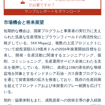
市場機会と将来展望
短期的な機会は、国家プログラムと事業者の実行力に支え
られた迅速な生産増加とブラウンフィールドの再活性化に
根ざしている。SKK Migasは、複数の上流プロジェクトに
ついて総投資額13.19億米ドルの2026年操業開始目標を公
表し、開発・生産活動に関連するエンジニアリング、掘
削、コミッショニング、生産運用サービス全体にわたる支
出を後押ししている。同時に、政府は108の潜在的な堆積
盆地を対象とするインドネシア石油・ガス探査プログラム
を通じて探査規模の拡大を推進しており、既存の生産回廊
を超えてフロンティアおよび未探査のプレー範囲を広げて
いる。
契約・協業体制もまた、成熟資産への技術主導の参入経路