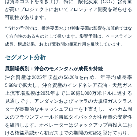
は資本コストを引き上げ、特に二酸化炭素（CO₂）含有量
が高いプロジェクトにおいてフロンティア開発を遅らせる
可能性があります。
*当社の予測では、推進要因および抑制要因の影響を加算的ではな
く方向性のあるものとして扱います。影響予測は、ベースライン
成長、構成効果、および変数間の相互作用を反映しています。
セグメント分析
展開場所別：沖合のモメンタムが成長を持続
沖合資産は2025年収益の56.20%を占め、年平均成長率
5.88%で拡大し、沖合資産のインドネシア石油・天然ガス
上流市場規模は2031年までに80億1,000万米ドルに達する
見通しです。アンダマンおよびマセラの大規模ガスクラス
ターが長期的なキャッシュフローを下支えし、マハカム周
辺のブラウンフィールド海底タイバックが生産量の安定性
を維持します。オペレーターはジャックアップ再投入にお
ける権益承認から初ガスまでの期間の短縮を挙げており、