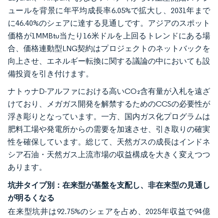
ュールを背景に年平均成長率6.05%で拡大し、2031年まで
に46.40%のシェアに達する見通しです。アジアのスポット
価格が1MMBtu当たり16米ドルを上回るトレンドにある場
合、価格連動型LNG契約はプロジェクトのネットバックを
向上させ、エネルギー転換に関する議論の中においても設
備投資を引き付けます。
ナトゥナD-アルファにおける高いCO₂含有量が入札を遠ざ
けており、メガガス開発を解禁するためのCCSの必要性が
浮き彫りとなっています。一方、国内ガス化プログラムは
肥料工場や発電所からの需要を加速させ、引き取りの確実
性を確保しています。総じて、天然ガスの成長はインドネ
シア石油・天然ガス上流市場の収益構成を大きく変えつつ
あります。
坑井タイプ別：在来型が基盤を支配し、非在来型の見通し
が明るくなる
在来型坑井は92.75%のシェアを占め、2025年収益で94億