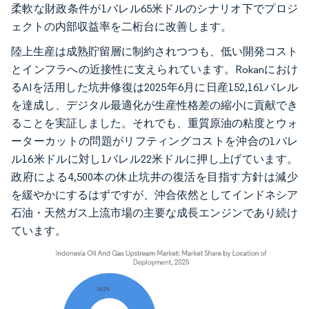
柔軟な財政条件が1バレル65米ドルのシナリオ下でプロジ
ェクトの内部収益率を二桁台に改善します。
陸上生産は成熟貯留層に制約されつつも、低い開発コスト
とインフラへの近接性に支えられています。Rokanにおけ
るAIを活用した坑井修復は2025年6月に日産152,161バレル
を達成し、デジタル最適化が生産性格差の縮小に貢献でき
ることを実証しました。それでも、重質原油の粘度とウォ
ーターカットの問題がリフティングコストを沖合の1バレ
ル16米ドルに対し1バレル22米ドルに押し上げています。
政府による4,500本の休止坑井の復活を目指す方針は減少
を緩やかにするはずですが、沖合依然としてインドネシア
石油・天然ガス上流市場の主要な成長エンジンであり続け
ています。