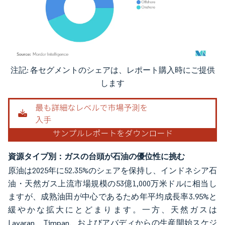
注記: 各セグメントのシェアは、レポート購入時にご提供
画像 © Mordor Intelligence。再利用にはCC BY 4.0の表示が必要です。
します
資源タイプ別：ガスの台頭が石油の優位性に挑む
原油は2025年に52.35%のシェアを保持し、インドネシア石
油・天然ガス上流市場規模の53億1,000万米ドルに相当し
ますが、成熟油田が中心であるため年平均成長率3.95%と
緩やかな拡大にとどまります。一方、天然ガスは
Layaran、Timpan、およびアバディからの生産開始スケジ