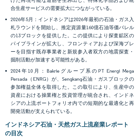
けた再現可能な道筋を生み出し、特殊化学品および統
合生産サービスの需要拡大につながっている。
2026年5月：インドネシアは2026年最初の石油・ガス入
札ラウンドを開始し、推定資源量160億石油等価バレル
の13ブロックを提供した。この提供により探査鉱区の
パイプラインが拡大し、フロンティアおよび深海プレ
ーを目指す既存事業者と新規参入者双方の地震探査・
掘削活動が加速する可能性がある。
2024年10月：Bakrieグループ系のPT Energi Mega
Persada（ENRG）が、Sengkang石油・ガスブロックの
参加権益全体を取得した。この取引により、生産中の
資産における操業権と投資管理が統合され、インドネ
シアの上流ポートフォリオ内での短期的な最適化と再
開発活動が支えられている。
インドネシア石油・天然ガス上流産業レポート
の目次