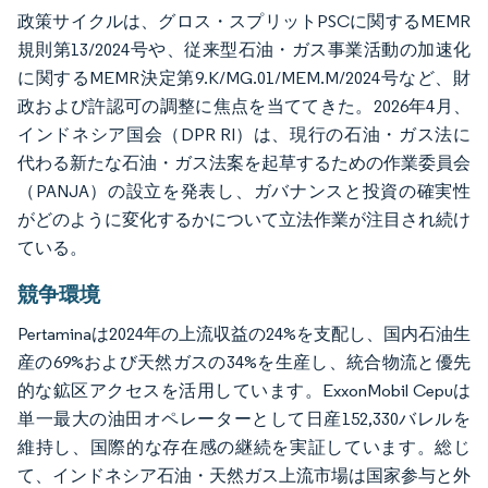
政策サイクルは、グロス・スプリットPSCに関するMEMR
規則第13/2024号や、従来型石油・ガス事業活動の加速化
に関するMEMR決定第9.K/MG.01/MEM.M/2024号など、財
政および許認可の調整に焦点を当ててきた。2026年4月、
インドネシア国会（DPR RI）は、現行の石油・ガス法に
代わる新たな石油・ガス法案を起草するための作業委員会
（PANJA）の設立を発表し、ガバナンスと投資の確実性
がどのように変化するかについて立法作業が注目され続け
ている。
競争環境
Pertaminaは2024年の上流収益の24%を支配し、国内石油生
産の69%および天然ガスの34%を生産し、統合物流と優先
的な鉱区アクセスを活用しています。ExxonMobil Cepuは
単一最大の油田オペレーターとして日産152,330バレルを
維持し、国際的な存在感の継続を実証しています。総じ
て、インドネシア石油・天然ガス上流市場は国家参与と外