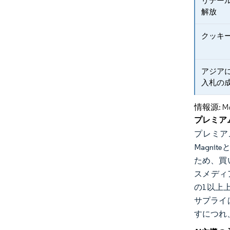
リテー
解放
クッキ
アジア
入札の
情報源: Mord
プレミア
プレミア
Magn
ため、買
スメディ
の1以上
サプライ
すにつれ