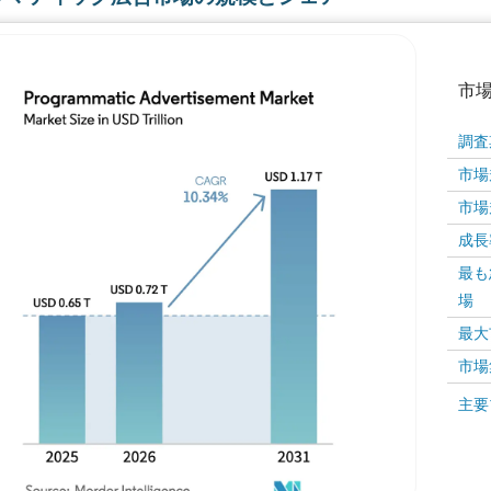
市
調査
市場規
市場規
成長率 
最も
場
画像 © Mordor Intelligence。再利用にはCC BY 4
最大
市場
画像 ©
主要