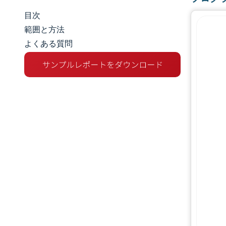
目次
市場規模とシェア
範囲と方法
よくある質問
市場分析
トレンドとインサイト
セグメント分析
地理分析
競争環境
主要プレーヤー
業界の動向