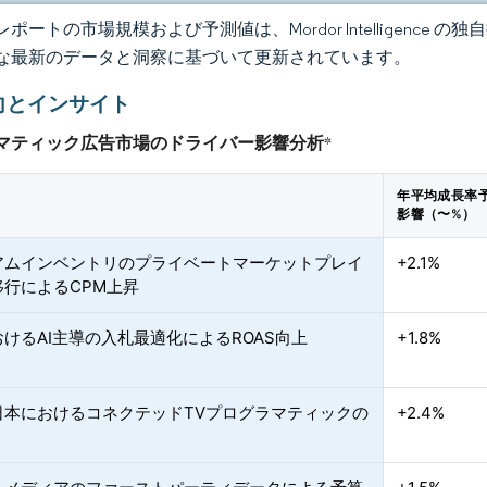
ポートの市場規模および予測値は、Mordor Intelligence
な最新のデータと洞察に基づいて更新されています。
向とインサイト
マティック広告市場のドライバー影響分析
*
年平均成長率
影響（〜%）
アムインベントリのプライベートマーケットプレイ
+2.1%
移行によるCPM上昇
けるAI主導の入札最適化によるROAS向上
+1.8%
日本におけるコネクテッドTVプログラマティックの
+2.4%