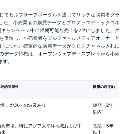
通じてセルフサーブポータルを通じてリッチな購買者グラ
ました。小売業者の購買データとプログラマティックコネ
学期キャンペーン中に帰属可能な売上を2倍にしました。ク
を促進し、小売業者をフルファネルメディアオーナーと
むにつれ、確定的な購買データがクロスチャネル入札に
のデータ特権は、オープンウェブディスプレイから小売
ます。
地理的関連性
影響の時間軸
欧州、北米への波及あり
短期（2年
以内）
新興市場、特にアジア太平洋地域および中
長期（5年
南米
以上）