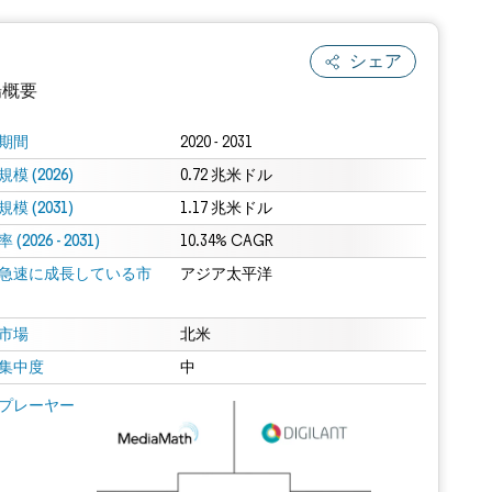
シェア
場概要
期間
2020 - 2031
模 (2026)
0.72 兆米ドル
模 (2031)
1.17 兆米ドル
(2026 - 2031)
10.34% CAGR
急速に成長している市
アジア太平洋
.0の表示が必要です。
市場
北米
集中度
中
 Mordor Intelligence。再利用にはCC BY 4.0の表示が必要です。
プレーヤー