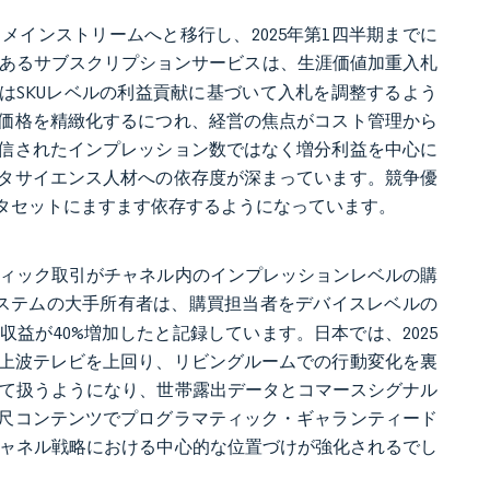
メインストリームへと移行し、2025年第1四半期までに
あるサブスクリプションサービスは、生涯価値加重入札
者はSKUレベルの利益貢献に基づいて入札を調整するよう
価格を精緻化するにつれ、経営の焦点がコスト管理から
信されたインプレッション数ではなく増分利益を中心に
タサイエンス人材への依存度が深まっています。競争優
タセットにますます依存するようになっています。
マティック取引がチャネル内のインプレッションレベルの購
システムの大手所有者は、購買担当者をデバイスレベルの
益が40%増加したと記録しています。日本では、2025
地上波テレビを上回り、リビングルームでの行動変化を裏
して扱うようになり、世帯露出データとコマースシグナル
尺コンテンツでプログラマティック・ギャランティード
チャネル戦略における中心的な位置づけが強化されるでし