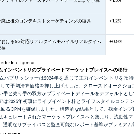
ルメディアのファーストパーティデータによる予算
+1.5%
ー廃止後のコンテキストターゲティングの復興
+1.2%
における5G対応リアルタイムモバイルリアルタイム
+0.9%
成長
or Intelligence
ムインベントリのプライベートマーケットプレイスへの移行
ムパブリッシャーは2024年を通じて主力インベントリを招
iteとして平均清算価格を押し上げました。クローズドオーク
い手と売り手の双方がプライベートディールをデフォルトとし
アは2025年初頭にライブイベント枠とライフスタイルコンテ
上回るCPMを確保しました。構造的な結果として、残余イン
はキュレートされたマーケットプレイスへと集まり、流動性マ
、透明なサプライパスと監査可能なレポート基準がプレミアム