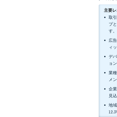
主要レ
取引
プと
す
広告
ィッ
デバ
ョン
業種
メン
企業
見
地域
12