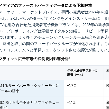
メディアのファーストパーティデータによる予算解放
マーケット、マーケットプレイス、専門小売業者は2024年を
化し、SKUレベルのターゲティングをメインストリームにし
TVを組み合わせた消費者電子機器ブランドは、2025年の新
ループレポーティングは学習サイクルを短縮し、リピート予算
づけます。より多くのチェーンがクリーンルーム統合を組み込
、露出と取引の間のフィードバックループが強化されます。こ
のエコシステムへと予算シェアをシフトさせる態勢が整ってい
マティック広告市場の抑制要因影響分析
*
年平均成長率予測への
影響（〜%）
おけるサードパーティクッキー廃止に
-1.7%
プールの縮小
場における広告不正とサプライチェー
-1.1%
透明性