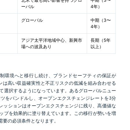
北米で最も高い影響を持つグロ
中期（3〜
ーバル
4年）
グローバル
中期（3〜
4年）
アジア太平洋地域中心、新興市
長期（5年
場への波及あり
以上）
待制環境へと移行し続け、ブランドセーフティの保証が
ションは高い収益確実性と不正リスクの低減を組み合わせる
て選択するようになっています。あるグローバルニュー
ンツをバンドルし、オープンエクスチェンジレートを3分
プレッションはオープンエクスチェンジに残り、高価値な
ップを効果的に塗り替えています。この移行が勢いを増
需要の必須条件となります。