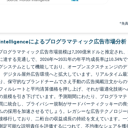
*免
r Intelligenceによるプログラマティック広告市場分析
のプログラマティック広告市場規模は7,200億米ドルと推定され、202
に達する見通しで、2026年〜2031年の年平均成長率は10.3
グシステムとして機能しており、オープンエクスチェンジのデ
、デジタル屋外広告環境へと拡大しています。リアルタイム最
り、保守的なブランドチームでさえ手動の広告掲載注文からの
フィルレートと平均清算価格を押し上げ、それが最適化技術へ
の規模を引き下げています。予測期間にわたり、プログラマテ
買に統合し、プライバシー規制がサードパーティクッキーの喪
ムの採用を加速させるでしょう。レガシーな広告テクノロジー
接移行しており、二桁台の収益成長の持続を支えています。一
測定可能な説明責任を評価するにつれて、不均衡なシェアを獲