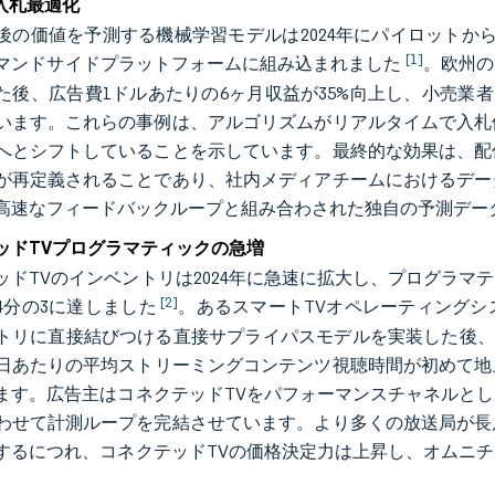
の入札最適化
後の価値を予測する機械学習モデルは2024年にパイロットから
[1]
マンドサイドプラットフォームに組み込まれました
。欧州の
た後、広告費1ドルあたりの6ヶ月収益が35%向上し、小売業
います。これらの事例は、アルゴリズムがリアルタイムで入札
へとシフトしていることを示しています。最終的な効果は、配
が再定義されることであり、社内メディアチームにおけるデー
高速なフィードバックループと組み合わされた独自の予測デー
ッドTVプログラマティックの急増
ッドTVのインベントリは2024年に急速に拡大し、プログラ
[2]
4分の3に達しました
。あるスマートTVオペレーティング
トリに直接結びつける直接サプライパスモデルを実装した後、収
1日あたりの平均ストリーミングコンテンツ視聴時間が初めて
ます。広告主はコネクテッドTVをパフォーマンスチャネルと
わせて計測ループを完結させています。より多くの放送局が長
するにつれ、コネクテッドTVの価格決定力は上昇し、オムニ