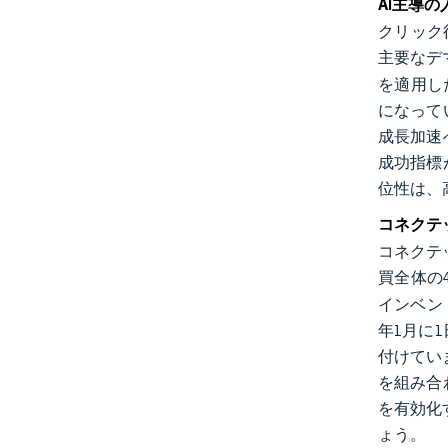
AI主導
クリック
主要なデ
を適用し
になって
成長加速
成功指標
位性は、
コネクテ
コネクテ
買全体の
インベン
年1月に
付けてい
を組み合
を有効化
ょう。