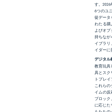
す。202
6つのユ
徒データ
わたる購
よびオプ
持ちなが
イブラリ
イダーに
デジタル
教育玩具
具とスク
トプレイ
これらの
イムの反
ブロック
に応じた
もたちの