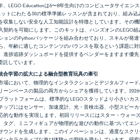
6年、LEGO Educationは6〜8年生向けのコンピュータ
ニットにわたる30の標準準拠レッスンが含まれており、組み
を収集しない安全な人工知能設計を特徴としています。その機
入契約を可能にします。このキットは、ハンズオンのLEGO
ションのPythonパッケージを組み合わせており、スキルが
ら、年齢に適したコンテンツのバランスを取るという課題に対
、進捗追跡ダッシュボードを提供するベンダーをますます優先
委託しています。
統合学習の拡大による融合型教育玩具の牽引
市場において、物理的なインタラクションとデジタルフィード
リーンベースの製品の両方からシェアを獲得しています。2026
プラットフォームは、標準的なLEGOスタッドより小さいカス
チップにはセンサー、加速度計、光・音検出器、小型スピーカ
応的な動作を実現します。初回リリースにはスター・ウォーズ
、タグ、ミニフィギュアが物理的な遊びの動作に基づいてエン
サウンドを生成します。このイノベーションは、過度なスクリ
インタラクティブな遊び体験への期待を満たしています。研究