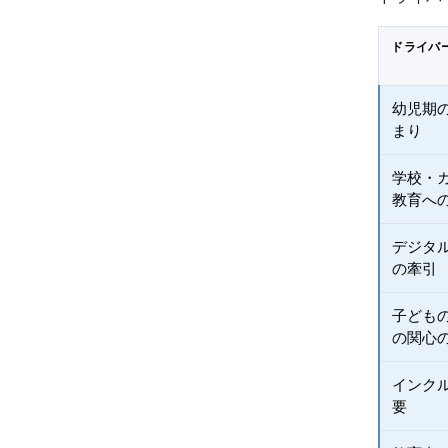
ドライバ
幼児期
まり
学校・カ
教育へ
デジタ
の牽引
子ども
の関心
インク
要