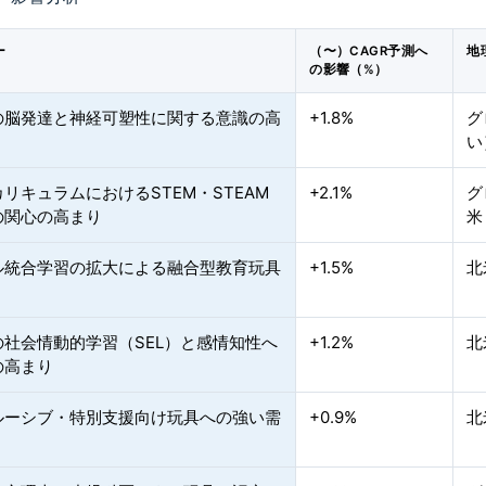
ー
（〜）CAGR予測へ
地
の影響（%）
の脳発達と神経可塑性に関する意識の高
+1.8%
グ
い
リキュラムにおけるSTEM・STEAM
+2.1%
グ
の関心の高まり
米
ル統合学習の拡大による融合型教育玩具
+1.5%
北
の社会情動的学習（SEL）と感情知性へ
+1.2%
北
の高まり
ルーシブ・特別支援向け玩具への強い需
+0.9%
北