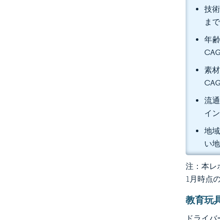
技術
まで
年齢
CA
素材
CA
流通
イン
地域
い
注：本レポ
1月時点
教育玩
ドライバ