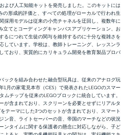
サイエンスおよび人工知能キットを発売しました。このキットには
込みの形成的評価と、すべての処理がローカルで行われ生
関採用モデルは従来の小売チャネルを迂回し、複数年に
組み立てとコーディングキャンバスアプリケーション、お
発達するにつれて生徒の関与を維持するのに十分な複雑さを
応しています。学校は、教師トレーニング、レッスンラ
しており、実質的にカリキュラム開発を教育製品プロバ
バックを組み合わせた融合型玩具は、従来のアナログ玩
年1月の家電見本市（CES）で発表されたLEGOのスマー
タムチップを従来のLEGOブロックに統合しています。
ーが含まれており、スクリーンを必要とせずにリアルタ
をテーマにした3つのセットが含まれており、スマート
ジン音、ライトセーバーの音、帝国のマーチなどの状況
ーンタイムに関する保護者の懸念に対応しながら、子ど
によると、実際の多機能玩具との関与は、実行機能スキ