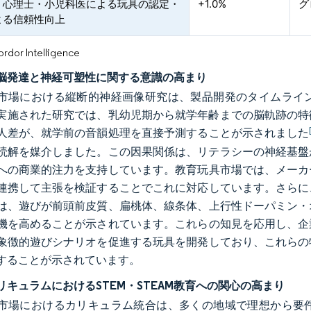
・心理士・小児科医による玩具の認定・
+1.0%
グ
よる信頼性向上
or Intelligence
脳発達と神経可塑性に関する意識の高まり
市場における縦断的神経画像研究は、製品開発のタイムライ
年に実施された研究では、乳幼児期から就学年齢までの脳軌跡の
人差が、就学前の音韻処理を直接予測することが示されました
読解を媒介しました。この因果関係は、リテラシーの神経基盤
への商業的注力を支持しています。教育玩具市場では、メーカ
連携して主張を検証することでこれに対応しています。さらに
は、遊びが前頭前皮質、扁桃体、線条体、上行性ドーパミン・
機を高めることが示されています。これらの知見を応用し、企
象徴的遊びシナリオを促進する玩具を開発しており、これらの
することが示されています。
リキュラムにおけるSTEM・STEAM教育への関心の高まり
市場におけるカリキュラム統合は、多くの地域で理想から要