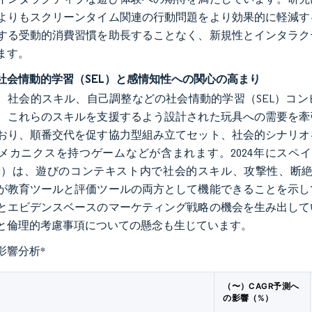
よりもスクリーンタイム関連の行動問題をより効果的に軽減す
する受動的消費習慣を助長することなく、新規性とインタラク
ます。
社会情動的学習（SEL）と感情知性への関心の高まり
、社会的スキル、自己調整などの社会情動的学習（SEL）コ
、これらのスキルを支援するよう設計された玩具への需要を牽
おり、順番交代を促す協力型組み立てセット、社会的シナリオ
メカニクスを持つゲームなどが含まれます。2024年にスペ
ADI）は、遊びのコンテキスト内で社会的スキル、攻撃性、
が教育ツールと評価ツールの両方として機能できることを示し
とエビデンスベースのマーケティング戦略の機会を生み出して
と倫理的考慮事項についての懸念も生じています。
影響分析
*
（〜）CAGR予測へ
の影響（%）