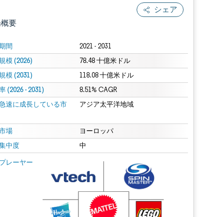
シェア
場概要
期間
2021 - 2031
模 (2026)
78.48 十億米ドル
模 (2031)
118.08 十億米ドル
(2026 - 2031)
8.51% CAGR
急速に成長している市
アジア太平洋地域
.0の表示が必要です。
市場
ヨーロッパ
集中度
中
 Mordor Intelligence。再利用にはCC BY 4.0の表示が必要です。
プレーヤー