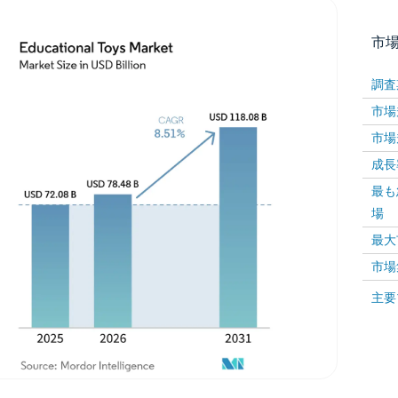
市
調査
市場規
市場規
成長率 
最も
場
画像 © Mordor Intelligence。再利用にはCC BY 4
最大
市場
画像 ©
主要