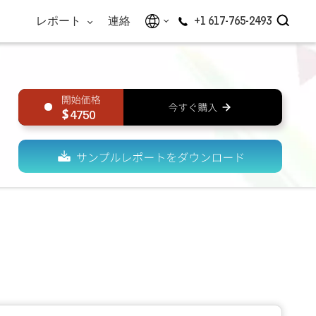
レポート
連絡
+1 617-765-2493
4750