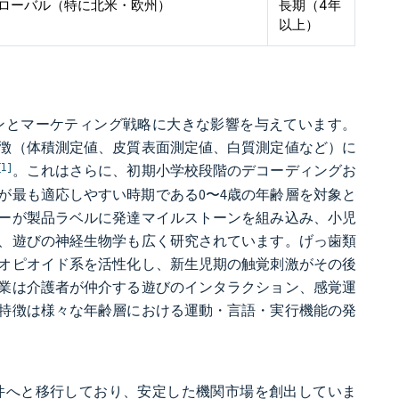
ローバル（特に北米・欧州）
長期（4年
以上）
ンとマーケティング戦略に大きな影響を与えています。
特徴（体積測定値、皮質表面測定値、白質測定値など）に
[1]
。これはさらに、初期小学校段階のデコーディングお
が最も適応しやすい時期である0〜4歳の年齢層を対象と
ーが製品ラベルに発達マイルストーンを組み込み、小児
、遊びの神経生物学も広く研究されています。げっ歯類
オピオイド系を活性化し、新生児期の触覚刺激がその後
業は介護者が仲介する遊びのインタラクション、感覚運
特徴は様々な年齢層における運動・言語・実行機能の発
件へと移行しており、安定した機関市場を創出していま