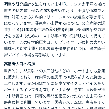
[2]
調整や研究設計を迫られています
。アジア太平洋地域は
世界の緑内障症例の約60%を占めており、手頃な価格で大
量に対応できる外科的ソリューションの緊急性が浮き彫り
になっています。罹患率が上昇するにつれ、公立病院の調
達担当者はMIGSを生涯の薬剤費を削減し長期的な視力維
持を改善するためのコスト効率の高い選択肢として捉えて
います。この疫学的圧力は、サプライヤーが負担の大きい
地域への直接流通と現地製造を優先するにつれ、緑内障手
術デバイス市場を再形成しています。
高齢者人口の増加
世界的に、65歳以上の人口は他のどのコホートよりも急速
に拡大しており、緑内障の罹患率は60歳を超えると急激に
上昇します。先進国はすでに高度なマイクロデバイスをサ
ポートするインフラを有していますが、急速に高齢化が進
む中所得国では、同等の専門医密度を持たないまま同様の
疾患負担に直面しています。医療システムは、患者をより
早期の外科的ケアに移行させることで点眼療法と経過観察