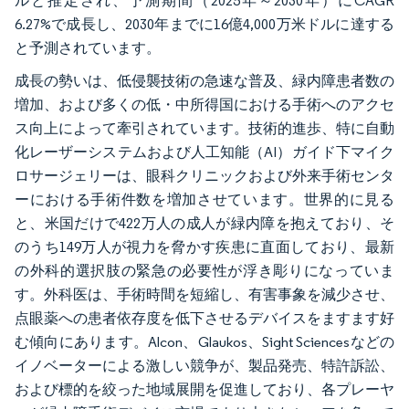
ルと推定され、予測期間（2025年～2030年）にCAGR
6.27%で成長し、2030年までに16億4,000万米ドルに達する
と予測されています。
成長の勢いは、低侵襲技術の急速な普及、緑内障患者数の
増加、および多くの低・中所得国における手術へのアクセ
ス向上によって牽引されています。技術的進歩、特に自動
化レーザーシステムおよび人工知能（AI）ガイド下マイク
ロサージェリーは、眼科クリニックおよび外来手術センタ
ーにおける手術件数を増加させています。世界的に見る
と、米国だけで422万人の成人が緑内障を抱えており、そ
のうち149万人が視力を脅かす疾患に直面しており、最新
の外科的選択肢の緊急の必要性が浮き彫りになっていま
す。外科医は、手術時間を短縮し、有害事象を減少させ、
点眼薬への患者依存度を低下させるデバイスをますます好
む傾向にあります。Alcon、Glaukos、Sight Sciencesなどの
イノベーターによる激しい競争が、製品発売、特許訴訟、
および標的を絞った地域展開を促進しており、各プレーヤ