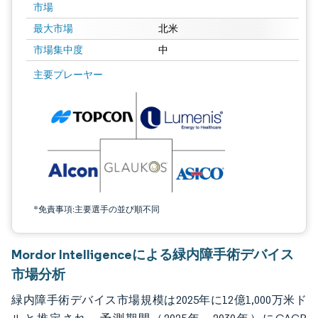
市場
最大市場
北米
市場集中度
中
画像 © Mordor Intelligence。再利用にはCC BY 4.0の表示が必要です。
主要プレーヤー
*免責事項:主要選手の並び順不同
Mordor Intelligenceによる緑内障手術デバイス
市場分析
緑内障手術デバイス市場規模は2025年に12億1,000万米ド