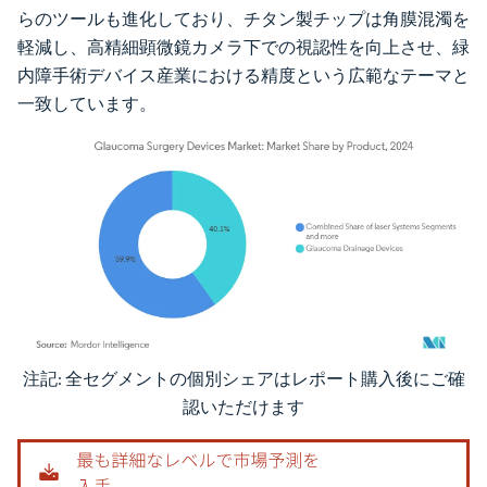
らのツールも進化しており、チタン製チップは角膜混濁を
軽減し、高精細顕微鏡カメラ下での視認性を向上させ、緑
内障手術デバイス産業における精度という広範なテーマと
一致しています。
注記: 全セグメントの個別シェアはレポート購入後にご確
画像 © Mordor Intelligence。再利用にはCC BY 4.0の表示が必要です。
認いただけます