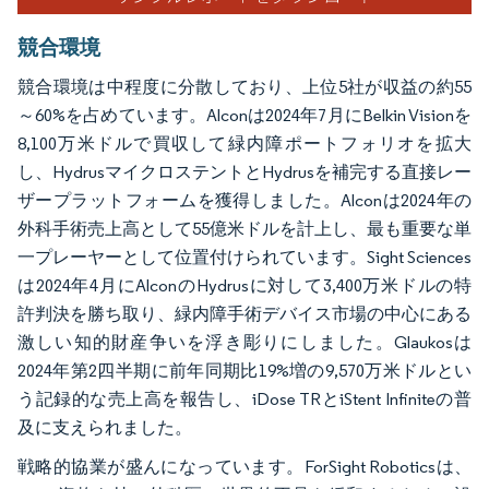
競合環境
競合環境は中程度に分散しており、上位5社が収益の約55
～60%を占めています。Alconは2024年7月にBelkin Visionを
8,100万米ドルで買収して緑内障ポートフォリオを拡大
し、HydrusマイクロステントとHydrusを補完する直接レー
ザープラットフォームを獲得しました。Alconは2024年の
外科手術売上高として55億米ドルを計上し、最も重要な単
一プレーヤーとして位置付けられています。Sight Sciences
は2024年4月にAlconのHydrusに対して3,400万米ドルの特
許判決を勝ち取り、緑内障手術デバイス市場の中心にある
激しい知的財産争いを浮き彫りにしました。Glaukosは
2024年第2四半期に前年同期比19%増の9,570万米ドルとい
う記録的な売上高を報告し、iDose TRとiStent Infiniteの普
及に支えられました。
戦略的協業が盛んになっています。ForSight Roboticsは、