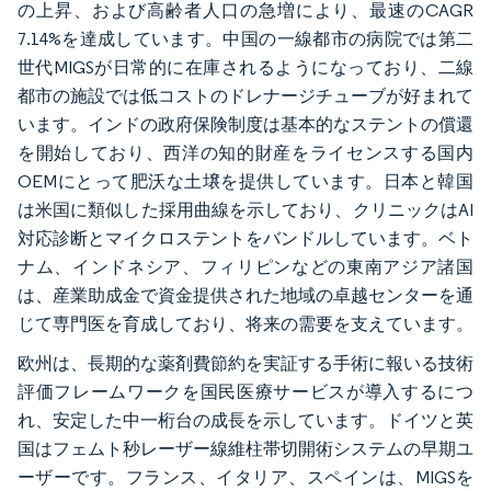
の上昇、および高齢者人口の急増により、最速のCAGR
7.14%を達成しています。中国の一線都市の病院では第二
世代MIGSが日常的に在庫されるようになっており、二線
都市の施設では低コストのドレナージチューブが好まれて
います。インドの政府保険制度は基本的なステントの償還
を開始しており、西洋の知的財産をライセンスする国内
OEMにとって肥沃な土壌を提供しています。日本と韓国
は米国に類似した採用曲線を示しており、クリニックはAI
対応診断とマイクロステントをバンドルしています。ベト
ナム、インドネシア、フィリピンなどの東南アジア諸国
は、産業助成金で資金提供された地域の卓越センターを通
じて専門医を育成しており、将来の需要を支えています。
欧州は、長期的な薬剤費節約を実証する手術に報いる技術
評価フレームワークを国民医療サービスが導入するにつ
れ、安定した中一桁台の成長を示しています。ドイツと英
国はフェムト秒レーザー線維柱帯切開術システムの早期ユ
ーザーです。フランス、イタリア、スペインは、MIGSを