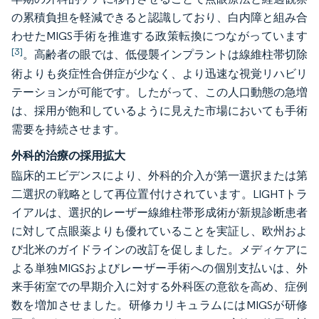
の累積負担を軽減できると認識しており、白内障と組み合
わせたMIGS手術を推進する政策転換につながっています
[3]
。高齢者の眼では、低侵襲インプラントは線維柱帯切除
術よりも炎症性合併症が少なく、より迅速な視覚リハビリ
テーションが可能です。したがって、この人口動態の急増
は、採用が飽和しているように見えた市場においても手術
需要を持続させます。
外科的治療の採用拡大
臨床的エビデンスにより、外科的介入が第一選択または第
二選択の戦略として再位置付けされています。LIGHTトラ
イアルは、選択的レーザー線維柱帯形成術が新規診断患者
に対して点眼薬よりも優れていることを実証し、欧州およ
び北米のガイドラインの改訂を促しました。メディケアに
よる単独MIGSおよびレーザー手術への個別支払いは、外
来手術室での早期介入に対する外科医の意欲を高め、症例
数を増加させました。研修カリキュラムにはMIGSが研修