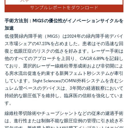
手術方法別：MIGSの優位性がイノベーションサイクルを
加速
低侵襲緑内障手術（MIGS）は2024年の緑内障手術デバイ
ス市場シェアの47.23%を占めました。患者はその迅速な回
復と低眼圧症のリスクの低さを好みます。レーザー手術は
他のすべてのアプローチを上回り、CAGR 6.89%を記録し
ており、選択的レーザー線維柱帯形成術および非切開によ
る房水流出促進を約束する新興フェムト秒システムが牽引
しています。Sight SciencesのOMNI外科システムを含むシ
ュレム管ベースのデバイスは、3年間の経過観察において
持続的な眼圧低下を維持し、臨床医の信頼を強化していま
す。
線維柱帯切除術やチューブシャントなどの従来の濾過手術
は、進行性または制御不能な眼圧症例の管理に引き続き不