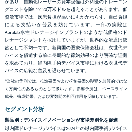
があり、自動化レーザーの資本設備は外科医のトレーニン
グコストを除いて20万米ドルを超えることがあります。低
資源市場では、疾患負担が高いにもかかわらず、自己負担
による支払いが普及を妨げています。一部の病院は
Aurolab水性ドレナージインプラントのような低価格のド
レナージシャントを採用していますが、世界的な流通は依
然として不均一です。新興国の医療保険会社は、次世代デ
バイスを償還する前に長期的な節約効果のより明確な証拠
を求めており、緑内障手術デバイス市場における次世代デ
バイスの広範な普及を遅らせています。
*当社の予測では、推進要因および抑制要因の影響を加算的ではな
く方向性のあるものとして扱います。影響予測は、ベースライン
成長、構成効果、および変数間の相互作用を反映しています。
セグメント分析
製品別：デバイスイノベーションが市場差別化を促進
緑内障ドレナージデバイスは2024年の緑内障手術デバイス