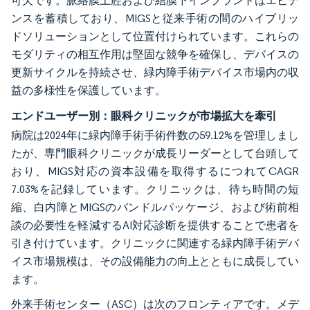
可欠です。脈絡膜上腔および結膜下インプラントはエビデ
ンスを蓄積しており、MIGSと従来手術の間のハイブリッ
ドソリューションとして位置付けられています。これらの
モダリティの相互作用は堅固な競争を確保し、デバイスの
更新サイクルを持続させ、緑内障手術デバイス市場内の収
益の多様性を保護しています。
エンドユーザー別：眼科クリニックが市場拡大を牽引
病院は2024年に緑内障手術手術件数の59.12%を管理しまし
たが、専門眼科クリニックが成長リーダーとして台頭して
おり、MIGS対応の資本設備を取得するにつれてCAGR
7.03%を記録しています。クリニックは、待ち時間の短
縮、白内障とMIGSのバンドルパッケージ、および術前相
談の必要性を軽減するAI対応診断を提供することで患者を
引き付けています。クリニックに関連する緑内障手術デバ
イス市場規模は、その設備能力の向上とともに成長してい
ます。
外来手術センター（ASC）は次のフロンティアです。メデ