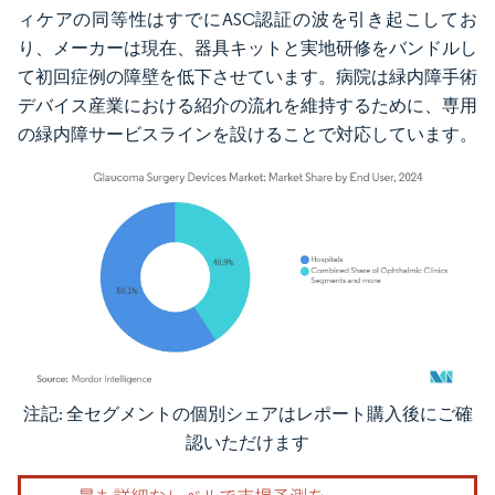
ィケアの同等性はすでにASC認証の波を引き起こしてお
り、メーカーは現在、器具キットと実地研修をバンドルし
て初回症例の障壁を低下させています。病院は緑内障手術
デバイス産業における紹介の流れを維持するために、専用
の緑内障サービスラインを設けることで対応しています。
注記: 全セグメントの個別シェアはレポート購入後にご確
画像 © Mordor Intelligence。再利用にはCC BY 4.0の表示が必要です。
認いただけます