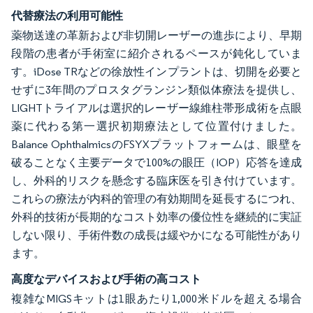
代替療法の利用可能性
薬物送達の革新および非切開レーザーの進歩により、早期
段階の患者が手術室に紹介されるペースが鈍化していま
す。iDose TRなどの徐放性インプラントは、切開を必要と
せずに3年間のプロスタグランジン類似体療法を提供し、
LIGHTトライアルは選択的レーザー線維柱帯形成術を点眼
薬に代わる第一選択初期療法として位置付けました。
Balance OphthalmicsのFSYXプラットフォームは、眼壁を
破ることなく主要データで100%の眼圧（IOP）応答を達成
し、外科的リスクを懸念する臨床医を引き付けています。
これらの療法が内科的管理の有効期間を延長するにつれ、
外科的技術が長期的なコスト効率の優位性を継続的に実証
しない限り、手術件数の成長は緩やかになる可能性があり
ます。
高度なデバイスおよび手術の高コスト
複雑なMIGSキットは1眼あたり1,000米ドルを超える場合