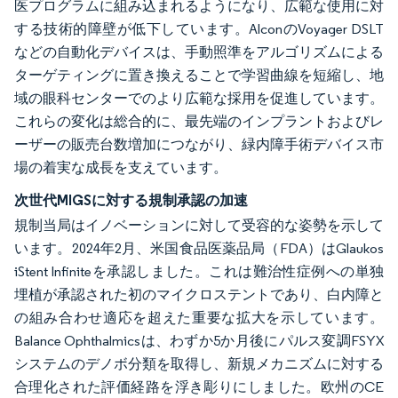
医プログラムに組み込まれるようになり、広範な使用に対
する技術的障壁が低下しています。AlconのVoyager DSLT
などの自動化デバイスは、手動照準をアルゴリズムによる
ターゲティングに置き換えることで学習曲線を短縮し、地
域の眼科センターでのより広範な採用を促進しています。
これらの変化は総合的に、最先端のインプラントおよびレ
ーザーの販売台数増加につながり、緑内障手術デバイス市
場の着実な成長を支えています。
次世代MIGSに対する規制承認の加速
規制当局はイノベーションに対して受容的な姿勢を示して
います。2024年2月、米国食品医薬品局（FDA）はGlaukos
iStent Infiniteを承認しました。これは難治性症例への単独
埋植が承認された初のマイクロステントであり、白内障と
の組み合わせ適応を超えた重要な拡大を示しています。
Balance Ophthalmicsは、わずか5か月後にパルス変調FSYX
システムのデノボ分類を取得し、新規メカニズムに対する
合理化された評価経路を浮き彫りにしました。欧州のCE