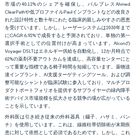
市場の40.12%のシェアを確保し、バルブレスAhmed
ClearPathや低プロファイルPaulインプラントなどの改良さ
れた設計特性と数十年にわたる臨床的親しみやすさの恩恵
を受けています。しかし、レーザーシステムは2030年まで
にCAGR 6.92%で成長すると予測されており、単独の第一
選択手術としての位置付けが高まっています。Alconの
Voyager DSLTはエネルギー供給を自動化し、12か月時点で
62%の薬剤不要アウトカムを達成し、高容量センターにと
って重要な指標である椅子時間を短縮しています。薬物送
達インプラント、AI支援ターゲティングツール、および調
整可能なシャントが臨床試験に参入しており、マルチプロ
ダクトポートフォリオを提供するサプライヤーの緑内障手
術デバイス市場規模を拡大させる競争の場が広がっている
ことを示しています。
外科医は引き続き従来の外科器具（鑷子、ハサミ、パン
チ）を使用しています。これは、線維柱帯切除術が末期疾
患に対して依然として必須であるためです。しかし、これ