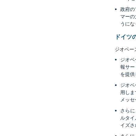
政府の
マーの
うにな
ドイツ
ジオベー
ジオベ
報サー
を提供
ジオベ
用しま
メッセ
さらに
ルタイ
イズさ