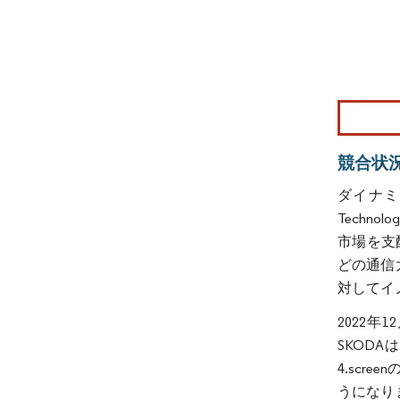
画像 © Mo
競合状
ダイナミ
Techn
市場を支配
どの通信
対してイ
2022
SKOD
4.scr
うになりま