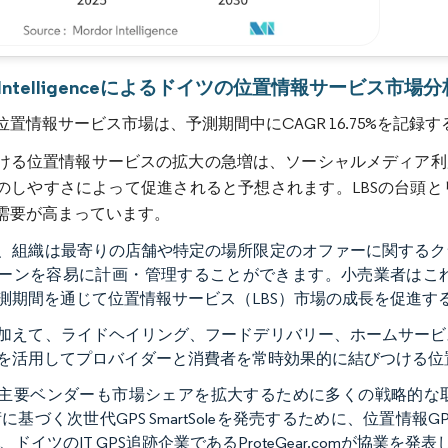
画像 © Mordor Intelligence。再利用にはCC BY 4.0の表示が必要です。
r Intelligenceによるドイツの位置情報サービス市場分
位置情報サービス市場は、予測期間中にCAGR 16.75%を記録
ける位置情報サービスの拡大の急増は、ソーシャルメディア利
のしやすさによって促進されると予想されます。LBSの台頭
需要が高まっています。
、組織は最寄りの店舗や特定の場所限定のオファーに関するク
ーンを容易に計画・管理することができます。小売業者はこ
測期間を通じて位置情報サービス（LBS）市場の成長を促進す
加えて、ライドヘイリング、フードデリバリー、ホームサービ
を活用してプロバイダーと消費者を常時効果的に結びつける位
主要ベンダーも市場シェアを拡大するために多くの戦略的な取り組
術に基づく次世代GPS SmartSoleを発売するために、位置情
と、ドイツのIT GPS追跡企業であるProteGear.comが協業を発