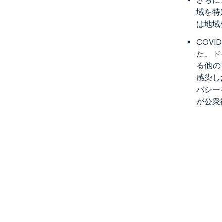
さらに
域を特
は地域
COV
た。ド
る他の
感染し
バシー
が公衆