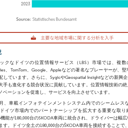
rdor Intelligence。再利用にはCC BY 4.0の表示が必要です。
況
ックなドイツの位置情報サービス（LBS）市場では、複数
ologies、TomTom、Google、Appleなどの著名なプレ
しています。さらに、SygicやGeospatial Insightなどの新興
大手も進化する競合状況に貢献しています。位置情報技術の絶
ノベーションを促進し、サービスを向上させています。
年12月、車載インフォテインメントシステム内でのシームレスな
Aはドイツ市場内でのパートナーシップを拡大する重要な取
eenの機能が180,000台のSKODA車両に統合され、ドライ
す。ドイツ全土の180,000台のŠKODA車両を接続することで