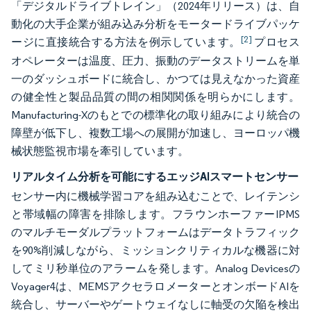
「デジタルドライブトレイン」（2024年リリース）は、自
動化の大手企業が組み込み分析をモータードライブパッケ
[2]
ージに直接統合する方法を例示しています。
プロセス
オペレーターは温度、圧力、振動のデータストリームを単
一のダッシュボードに統合し、かつては見えなかった資産
の健全性と製品品質の間の相関関係を明らかにします。
Manufacturing-Xのもとでの標準化の取り組みにより統合の
障壁が低下し、複数工場への展開が加速し、ヨーロッパ機
械状態監視市場を牽引しています。
リアルタイム分析を可能にするエッジAIスマートセンサー
センサー内に機械学習コアを組み込むことで、レイテンシ
と帯域幅の障害を排除します。フラウンホーファーIPMS
のマルチモーダルプラットフォームはデータトラフィック
を90%削減しながら、ミッションクリティカルな機器に対
してミリ秒単位のアラームを発します。Analog Devicesの
Voyager4は、MEMSアクセラロメーターとオンボードAIを
統合し、サーバーやゲートウェイなしに軸受の欠陥を検出