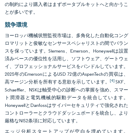
の制約により購入者はまずポータブルキットへと向かうこ
とが多いです。
競争環境
ヨーロッパ機械状態監視市場は、多角化した自動化コング
ロマリットと俊敏なセンサースペシャリストの間でバラン
スを保っています。Siemens、Emerson、Honeywellは設置
済みベースの優位性を活用し、ソフトウェア、ゲートウェ
イ、プロフェッショナルサービスをバンドルしています。
2025年のEmersonによるUSD 72億のAspenTechの買収は、
[4]
高マージン分析を所有する意欲を示しています。
SKF、
Schaeffler、NSKは軸受中心の診断への掌握を強め、スマー
ト潤滑器と電気機械的駆動データを統合しています。
HoneywellとDanfossはサイバーセキュリティで強化された
コントローラーとクラウドダッシュボードを統合し、より
厳格なNIS2条項に対応しています。
エッジ分析スタートアップが空白を埋めています。