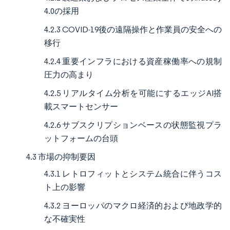
4.0の採用
4.2.3 COVID-19後の遠隔操作と作業員の安全への
移行
4.2.4 重要インフラにおける資産稼働率への規制
圧力の高まり
4.2.5 リアルタイム分析を可能にするエッジAI搭
載スマートセンサー
4.2.6 サブスクリプションベースの状態監視プラ
ットフォームの台頭
4.3 市場の抑制要因
4.3.1 レトロフィットとシステム統合に伴うコス
ト上の影響
4.3.2 ヨーロッパのマクロ経済的および地政学的
な不確実性