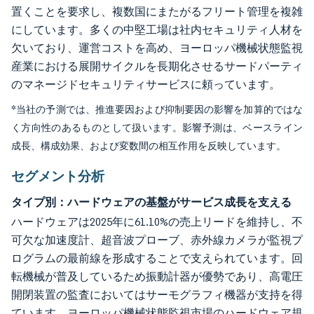
置くことを要求し、複数国にまたがるフリート管理を複雑
にしています。多くの中堅工場は社内セキュリティ人材を
欠いており、運営コストを高め、ヨーロッパ機械状態監視
産業における展開サイクルを長期化させるサードパーティ
のマネージドセキュリティサービスに頼っています。
*当社の予測では、推進要因および抑制要因の影響を加算的ではな
く方向性のあるものとして扱います。影響予測は、ベースライン
成長、構成効果、および変数間の相互作用を反映しています。
セグメント分析
タイプ別：ハードウェアの基盤がサービス成長を支える
ハードウェアは2025年に61.10%の売上リードを維持し、不
可欠な加速度計、超音波プローブ、赤外線カメラが監視プ
ログラムの最前線を形成することで支えられています。回
転機械が普及しているため振動計器が優勢であり、高電圧
開閉装置の監査においてはサーモグラフィ機器が支持を得
ています。ヨーロッパ機械状態監視市場のハードウェア規