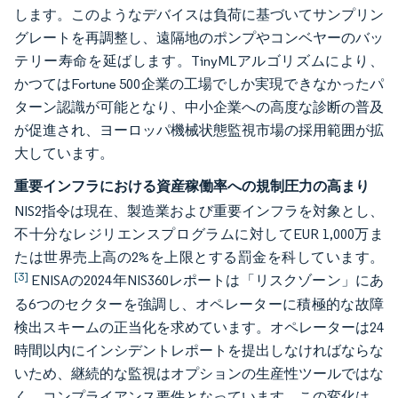
します。このようなデバイスは負荷に基づいてサンプリン
グレートを再調整し、遠隔地のポンプやコンベヤーのバッ
テリー寿命を延ばします。TinyMLアルゴリズムにより、
かつてはFortune 500企業の工場でしか実現できなかったパ
ターン認識が可能となり、中小企業への高度な診断の普及
が促進され、ヨーロッパ機械状態監視市場の採用範囲が拡
大しています。
重要インフラにおける資産稼働率への規制圧力の高まり
NIS2指令は現在、製造業および重要インフラを対象とし、
不十分なレジリエンスプログラムに対してEUR 1,000万ま
たは世界売上高の2%を上限とする罰金を科しています。
[3]
ENISAの2024年NIS360レポートは「リスクゾーン」にあ
る6つのセクターを強調し、オペレーターに積極的な故障
検出スキームの正当化を求めています。オペレーターは24
時間以内にインシデントレポートを提出しなければならな
いため、継続的な監視はオプションの生産性ツールではな
く、コンプライアンス要件となっています。この変化は、