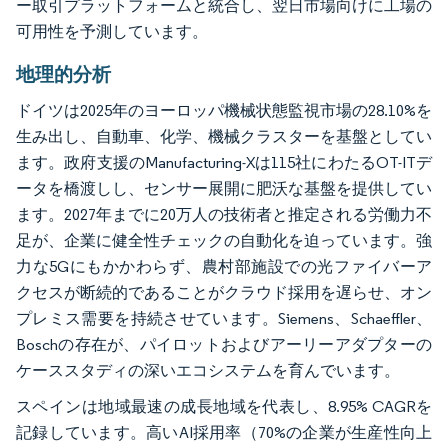
ー取引プラットフォームと統合し、翌日市場向けに工場の
可用性を予測しています。
地理的分析
ドイツは2025年のヨーロッパ機械状態監視市場の28.10%を
生み出し、自動車、化学、機械クラスターを基盤としてい
ます。政府支援のManufacturing-Xは115社にわたるOT-ITデ
ータを橋渡しし、センサー展開に肥沃な基盤を提供してい
ます。2027年までに20万人の技術者と推定される労働力不
足が、企業に健全性チェックの自動化を迫っています。強
力な5Gにもかかわらず、農村部施設での光ファイバーア
クセスが断続的であることがクラウド採用を遅らせ、オン
プレミス需要を持続させています。Siemens、Schaeffler、
Boschの存在が、パイロットおよびアーリーアダプターの
ケーススタディの深いエコシステムを育んでいます。
スペインは地域最速の成長地域を代表し、8.95% CAGRを
記録しています。高いAI採用率（70%の企業が生産性向上