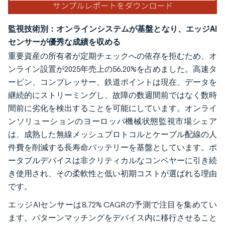
監視技術別：オンラインシステムが基盤となり、エッジAI
センサーが優秀な成績を収める
重要資産の所有者が定期チェックへの依存を拒むため、オ
ンライン設置が2025年売上の56.20%を占めました。高速タ
ービン、コンプレッサー、鉄道ポイントは現在、データを
継続的にストリーミングし、故障の数週間前ではなく数時
間前に劣化を検出することを可能にしています。オンライ
ンソリューションのヨーロッパ機械状態監視市場シェア
は、成熟した無線メッシュプロトコルとケーブル配線の人
件費を削減する長寿命バッテリーを基盤としています。ポ
ータブルデバイスは非クリティカルなコンベヤーに引き続
き使用され、その柔軟性と低い初期コストが選ばれる理由
です。
エッジAIセンサーは8.72% CAGRの予測で注目を集めてい
ます。パターンマッチングをデバイス内に移行させること