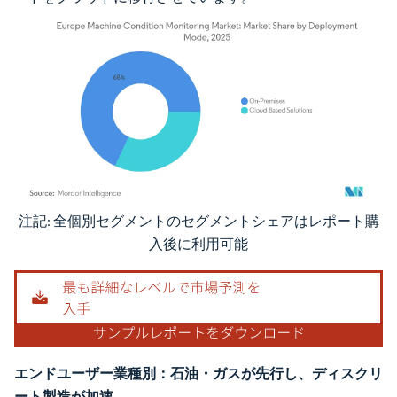
注記: 全個別セグメントのセグメントシェアはレポート購
画像 © Mordor Intelligence。再利用にはCC BY 4.0の表示が必要です。
入後に利用可能
エンドユーザー業種別：石油・ガスが先行し、ディスクリ
ート製造が加速