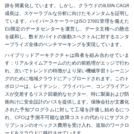
跡を簡素化しています。しかし、クラウドの8.55% CAGR
成長は、スケーラブルな分析に向けたモメンタムを証明し
ています。ハイパースケーラーはISO 27001管理を備えた
EU限定のデータセンターを運営し、データ主権への懸念
を緩和し、数ギガバイトの振動スペクトルに対するエンタ
ープライズ全体のベンチマーキングを実現しています。
ハイブリッドアーキテクチャは両者を組み合わせていま
す：リアルタイムアラームのための前処理がエッジで行わ
れ、次いでトレンドの特徴がより深い機械学習トレーニン
グのために地域クラウドにアップロードされます。このト
ポロジーは、レイテンシ、プライバシー、コンプライアン
スが交差するリスク回避的なセクター、特に製薬および防
衛向けに安全設計のパスを提供します。保険会社が文書化
された予知プログラムに対して工場を評価し始めるにつ
れ、CFOは予測不可能な故障コストの代わりにサブスク
リプションのオペックス費用を受け入れ、追加のワークロ
ードをクラウドに移行させています。