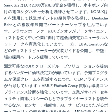
SamoticsはEUR 2,000万のEIB資金を獲得し、水中ポンプ向
けの電気シグネチャ分析を洗練させています。KONUXは
AIを活用して鉄道ポイントの幾何学を監視し、Deutsche
Bahnとの複数年展開でパートナーシップを組んでいま
す。フラウンホーファーのスピンオフがデータサイエンテ
ィストを欠く中小企業に向けて超低消費電力ニューラルネ
ットワークを商業化しています。一方、EU Automationな
どのディストリビューターが実装ガイドを公開し、中堅工
場の採用ハードルを緩和しています。
測定可能なROIとクローズドループソリューションを提供
するベンダーに価格決定力が傾いています。予知プログラ
ムが保証クレームを削減するにつれ、OEMアライアンス
が台頭しています：ABBのFödisch Group買収は環境コン
プライアンス診断を強化しています。企業がサイバーセキ
ュリティ調達ポリシーのもとでサプライヤーリストを統合
するなか、センサー、接続性、AI、サービスにまたがるポ
ートフォリオの幅を求める動きから、M&Aのモメンタム