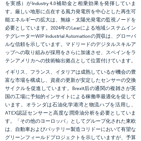
を実感）がIndustry 4.0補助金と相乗効果を発揮していま
す。厳しい地形に点在する風力発電所を中心とした再生可
能エネルギーの拡大は、無線・太陽光発電の監視ノードを
必要としています。2024年のLearによる地域システムイン
テグレーターWIP Industrial Automationの買収は、グローバ
ルな信頼を示しています。マドリードのデジタルスキルア
ップへの取り組みが採用をさらに加速させ、スペインをラ
テンアメリカへの技術輸出拠点として位置付けています。
イギリス、フランス、イタリアは成熟しているが機会の豊
富な市場を構成し、資産の更新が安定したセンサーの交換
サイクルを促進しています。Brexit后の通関の複雑さが英
国の工場に予知的インサイトによる稼働率最適化を促して
います。オランダは石油化学港湾と物流ハブを活用し、
ATEX認証センサーと高度な潤滑油分析を必要としていま
す。「その他のヨーロッパ」としてグループ化された東欧
は、自動車およびバッテリー製造コリドーにおいて有望な
グリーンフィールドプロジェクトを示していますが、予算