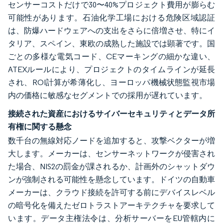
センサーコストだけで30〜40%プロジェクト費用が膨らむ
可能性があります。石油化学工場における危険区域認証
は、防爆ハードウェアへの支出をさらに倍増させ、特にイ
タリア、スペイン、東欧の成熟した施設では顕著です。国
ごとの多様な電気コード、CEマーキングの細かな違い、
ATEXルールにより、プロジェクトのタイムラインが延長
され、ROI計算が希薄化し、ヨーロッパ機械状態監視市場
内の価格に敏感なセグメントでの採用が遅れています。
接続された資産におけるサイバーセキュリティとデータ所
有権に関する懸念
数千台の無線対応ノードを追加すると、攻撃ベクターが増
大します。メーカーは、センサーネットワークが侵害され
た場合、NIS2の罰金が課されるか、計画外のシャットダウ
ンが強制される可能性を懸念しています。ドイツの自動車
メーカーは、クラウド接続を許可する前にデバイスレベル
の暗号化を備えたゼロトラストアーキテクチャを要求して
います。データ主権法令は、分析サーバーをEU管轄内に