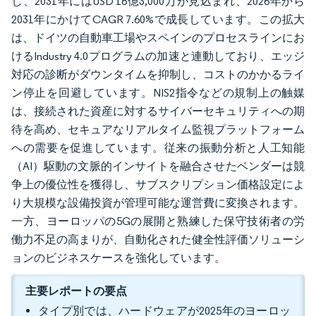
し、2031年にはUSD 16億3,000万が見込まれ、2026年から
2031年にかけてCAGR 7.60%で成長しています。この拡大
は、ドイツの自動車工場やスペインのプロセスラインにお
けるIndustry 4.0プログラムの加速と連動しており、エッジ
対応の診断がダウンタイムを抑制し、コストのかかるライ
ン停止を回避しています。NIS2指令などの規制上の触媒
は、接続された資産に対するサイバーセキュリティへの期
待を高め、セキュアなリアルタイム監視プラットフォーム
への需要を促進しています。従来の振動分析と人工知能
（AI）駆動の文脈的インサイトを融合させたベンダーは競
争上の優位性を獲得し、サブスクリプション価格設定によ
り大規模な設備投資が管理可能な運営費に変換されます。
一方、ヨーロッパの5Gの展開と熟練した保守技術者の労
働力不足の高まりが、自動化された健全性評価ソリューシ
ョンのビジネスケースを強化しています。
主要レポートの要点
タイプ別では、ハードウェアが2025年のヨーロッ