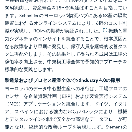
生産指標を組み合わせて、計画外のダウンタイムを25〜
30%削減し、資産寿命を15〜20%延ばすことを目指してい
ます。Schaefflerのヨーロッパ物流ハブにある58基の駆動
装置にわたるオンラインシステムにより、6桁のコスト削
[1]
減が実現し、ROIへの期待が実証されました。
振動と電
気シグネチャのインサイトを統合することで、根本原因と
なる故障をより早期に発見し、保守人員を継続的改善タス
クに再配分します。その結果として得られる成果は工場の
稼働率を向上させ、中規模工場全体で予知的アプローチを
標準的な実践とします。
製造業およびプロセス産業全体でのIndustry 4.0の採用
ヨーロッパのデータ中心型生産への移行は、工場フロアの
センサーを企業資源計画（ERP）および製造実行システム
（MES）アプリケーションと統合します。ドイツ、イタリ
ア、スペインにおける強力な5Gカバレッジにより、機械
とデジタルツインの間で安全かつ高速なデータフローが可
能となり、継続的な改善ループを実現します。Siemensの