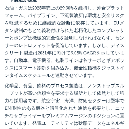
石油・ガスは2025年売上の29.90%を維持し、沖合プラット
フォーム、パイプライン、下流製油所は環境と安全リスク
を軽減するために継続的な診断に依存しています。EU メ
タン規制のもとで義務付けられた老朽化したコンプレッサ
ーとポンプは機械的完全性を証明しなければならず、セン
サーのレトロフィットを促進しています。しかし、ディス
クリート製造は2031年に向けて9.05% CAGRを示していま
す。自動車、電子機器、包装ラインは各サーボとギアボッ
クスにスマート診断を組み込み、健全性指標をジャストイ
ンタイムスケジュールと連動させています。
化学品、食品、飲料のプロセス製造は、ノンストップスル
ープットが高い信頼性を要求する場所として依然として強
力な採用者です。航空宇宙、海洋、防衛セクターは堅牢で
EMI耐性のある機器と暗号化された通信を必要とし、ニッ
チなサプライヤーをプレミアムマージンのポジションに置
いています。発電ユーティリティは状態データをエネルギ