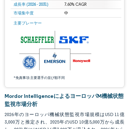
成長率 (2026 - 2031)
7.60% CAGR
市場集中度
中
画像 © Mordor Intelligence。再利用にはCC BY 4.0の表示が必要です。
主要プレーヤー
*免責事項:主要選手の並び順不同
Mordor IntelligenceによるヨーロッパM機械状態
監視市場分析
2026年のヨーロッパ機械状態監視市場規模はUSD 11億
3,000万と推定され、2025年のUSD 10億5,000万から成長