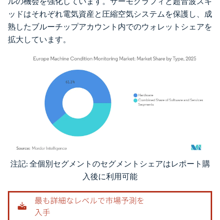
ルの機会を強化しています。サーモグラフィと超音波スキ
ッドはそれぞれ電気資産と圧縮空気システムを保護し、成
熟したブルーチップアカウント内でのウォレットシェアを
拡大しています。
注記: 全個別セグメントのセグメントシェアはレポート購
画像 © Mordor Intelligence。再利用にはCC BY 4.0の表示が必要です。
入後に利用可能