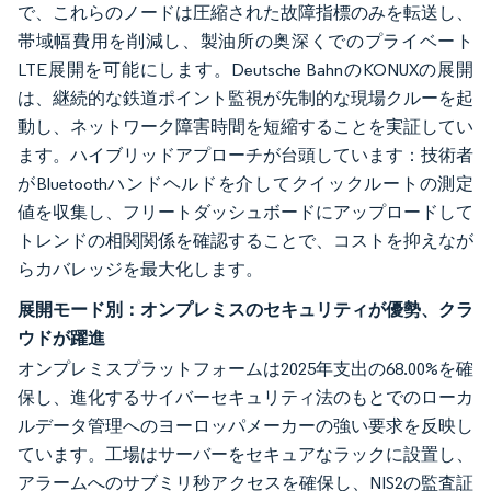
で、これらのノードは圧縮された故障指標のみを転送し、
帯域幅費用を削減し、製油所の奥深くでのプライベート
LTE展開を可能にします。Deutsche BahnのKONUXの展開
は、継続的な鉄道ポイント監視が先制的な現場クルーを起
動し、ネットワーク障害時間を短縮することを実証してい
ます。ハイブリッドアプローチが台頭しています：技術者
がBluetoothハンドヘルドを介してクイックルートの測定
値を収集し、フリートダッシュボードにアップロードして
トレンドの相関関係を確認することで、コストを抑えなが
らカバレッジを最大化します。
展開モード別：オンプレミスのセキュリティが優勢、クラ
ウドが躍進
オンプレミスプラットフォームは2025年支出の68.00%を確
保し、進化するサイバーセキュリティ法のもとでのローカ
ルデータ管理へのヨーロッパメーカーの強い要求を反映し
ています。工場はサーバーをセキュアなラックに設置し、
アラームへのサブミリ秒アクセスを確保し、NIS2の監査証