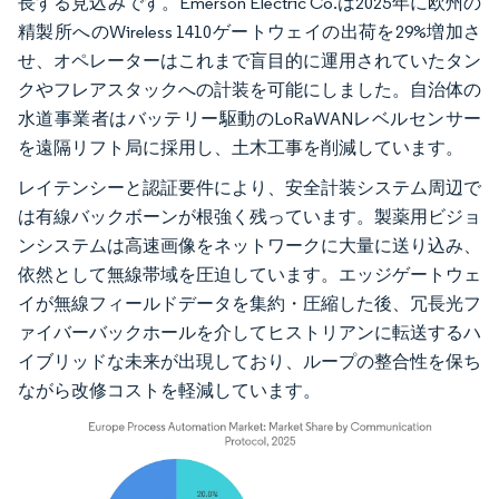
長する見込みです。Emerson Electric Co.は2025年に欧州の
精製所へのWireless 1410ゲートウェイの出荷を29%増加さ
せ、オペレーターはこれまで盲目的に運用されていたタン
クやフレアスタックへの計装を可能にしました。自治体の
水道事業者はバッテリー駆動のLoRaWANレベルセンサー
を遠隔リフト局に採用し、土木工事を削減しています。
レイテンシーと認証要件により、安全計装システム周辺で
は有線バックボーンが根強く残っています。製薬用ビジョ
ンシステムは高速画像をネットワークに大量に送り込み、
依然として無線帯域を圧迫しています。エッジゲートウェ
イが無線フィールドデータを集約・圧縮した後、冗長光フ
ァイバーバックホールを介してヒストリアンに転送するハ
イブリッドな未来が出現しており、ループの整合性を保ち
ながら改修コストを軽減しています。