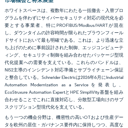
市場機会と将来展望
ホワイトスペースは、複数年にわたる一括撤去・入替プロ
グラムを伴わずにサイバーセキュリティ対応の現代化を必
要とする事業者、特にPROFIBUS/Modbus/HARTが混在
し、ダウンタイムの許容時間が限られたブラウンフィール
ドサイトにおいて最も明確である。これは、より迅速な立
ち上げのために事前設計された制御、エッジコンピューテ
ィング、セキュリティ制御を組み合わせたパッケージ型現
代化提案への需要を支えている。これらのバンドルは、
NIS2主導のインシデント対応準備とサプライチェーン保証
と整合している。Schneider Electricは2026年6月にIndustrial
Automation Modernization as a Serviceを発表し、
EcoStruxure Automation ExpertとHPE SimpliVity基盤を組み
合わせることでこれに直接対応し、分散型工場向けのサブ
スクリプション型現代化を支えている。
もう一つの機会分野は、機密性の高いOTおよび生産デー
タを欧州の居住・ガバナンス要件内に保持しつつ、高度な