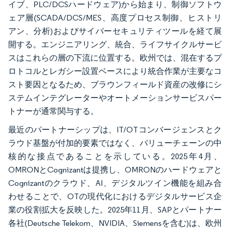
イブ、PLC/DCSハードウェア)から始まり、制御ソフトウ
ェア層(SCADA/DCS/MES、高度プロセス制御、ヒストリ
アン、分析)およびサイバーセキュリティツールを経て展
開する。エンジニアリング、統合、ライフサイクルサービ
スはこれらの層の下流に位置する。欧州では、混在するプ
ロトコルとレガシー設置ベースにより統合作業が主要なコ
スト要因となるため、ブラウンフィールド資産の改修にシ
ステムインテグレーターやオートメーションサービスパー
トナーが通常関与する。
最近のパートナーシップは、IT/OTコンバージェンスとク
ラウド基盤が付加的要素ではなく、バリューチェーンの中
核的な接点であることを示している。2025年4月、
OMRONとCognizantは提携し、OMRONのハードウェアと
Cognizantのクラウド、AI、デジタルツイン機能を組み合
わせることで、OTの現代化におけるデジタルサービス企
業の役割拡大を反映した。2025年11月、SAPとパートナー
各社(Deutsche Telekom、NVIDIA、Siemensを含む)は、欧州