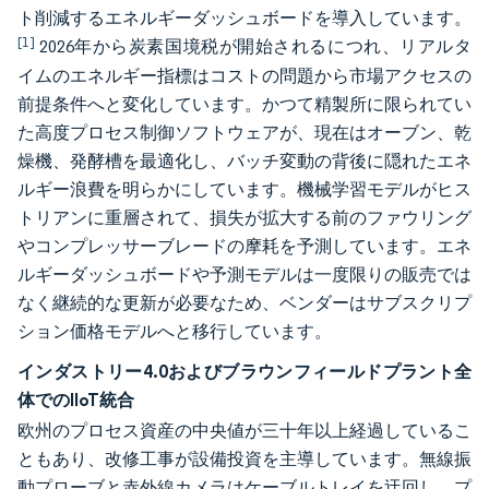
ト削減するエネルギーダッシュボードを導入しています。
[1]
2026年から炭素国境税が開始されるにつれ、リアルタ
イムのエネルギー指標はコストの問題から市場アクセスの
前提条件へと変化しています。かつて精製所に限られてい
た高度プロセス制御ソフトウェアが、現在はオーブン、乾
燥機、発酵槽を最適化し、バッチ変動の背後に隠れたエネ
ルギー浪費を明らかにしています。機械学習モデルがヒス
トリアンに重層されて、損失が拡大する前のファウリング
やコンプレッサーブレードの摩耗を予測しています。エネ
ルギーダッシュボードや予測モデルは一度限りの販売では
なく継続的な更新が必要なため、ベンダーはサブスクリプ
ション価格モデルへと移行しています。
インダストリー4.0およびブラウンフィールドプラント全
体でのIIoT統合
欧州のプロセス資産の中央値が三十年以上経過しているこ
ともあり、改修工事が設備投資を主導しています。無線振
動プローブと赤外線カメラはケーブルトレイを迂回し、プ