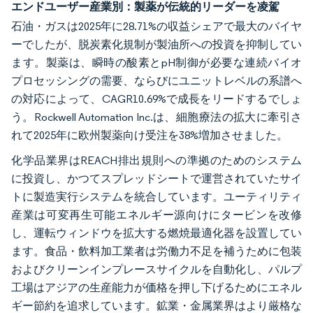
エンドユーザー産業別：製薬が伝統的リーダーを凌駕
石油・ガスは2025年に28.71%の収益シェアで最大のバイヤ
ーでしたが、脱炭素化規制が製油所への投資を抑制してい
ます。製薬は、瞬時の酸素とpH制御が必要な連続バイオ
プロセッシングの需要、ならびにユニットレベルの系譜へ
の対応によって、CAGR10.69%で成長をリードするでしょ
う。Rockwell Automation Inc.は、細胞療法の拡大に牽引さ
れて2025年に欧州製薬向け受注を38%増加させました。
化学品業界はREACH排出規則への準拠のためのシステム
に投資し、かつてスプレッドシートで運営されていたサイ
トに製造実行システムを統合しています。ユーティリティ
産業は可変再生可能エネルギー源向けにタービンを改修
し、運転ウィンドウを拡大する燃焼最適化器を設置してい
ます。食品・飲料加工業者は労働力不足を補うために包装
およびクリーンインプレースサイクルを自動化し、パルプ
工場はアジアの生産能力が価格を押し下げるためにエネル
ギー節約を追求しています。鉱業・金属業界はより厳格な