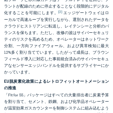
ラントが配線のために停止することなく段階的にデジタル
[2]
化することを可能にします。
エッジゲートウェイはロ
ーカルで高速ループを実行しながら、選別されたデータを
クラウドヒストリアンに転送し、レイテンシーと分析のバ
ランスを保ちます。ただし、改修の波はサイバーセキュリ
ティのリスクを高めるため、オペレーターはネットワーク
分割、一方向ファイアウォール、および異常検知に最大
12%多く割り当てています。したがって成長は、ブラウン
フィールド導入に対応した事前統合済みのサイバーセキュ
アなセンサーエッジバンドルを提供するサプライヤーにか
かっています。
EU脱炭素化政策によるレトロフィットオートメーション
の推進
「Fit for 55」パッケージはすべての大量排出者に炭素予算
を割り当て、セメント、鉄鋼、および化学品オペレーター
が温室効果ガスカウンターを制御システムに組み込むよう