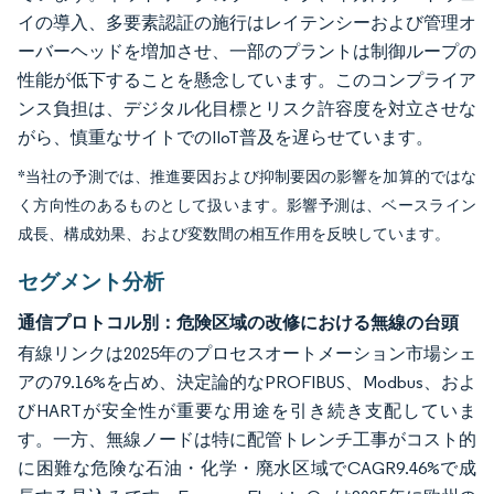
イの導入、多要素認証の施行はレイテンシーおよび管理オ
ーバーヘッドを増加させ、一部のプラントは制御ループの
性能が低下することを懸念しています。このコンプライア
ンス負担は、デジタル化目標とリスク許容度を対立させな
がら、慎重なサイトでのIIoT普及を遅らせています。
*当社の予測では、推進要因および抑制要因の影響を加算的ではな
く方向性のあるものとして扱います。影響予測は、ベースライン
成長、構成効果、および変数間の相互作用を反映しています。
セグメント分析
通信プロトコル別：危険区域の改修における無線の台頭
有線リンクは2025年のプロセスオートメーション市場シェ
アの79.16%を占め、決定論的なPROFIBUS、Modbus、およ
びHARTが安全性が重要な用途を引き続き支配していま
す。一方、無線ノードは特に配管トレンチ工事がコスト的
に困難な危険な石油・化学・廃水区域でCAGR9.46%で成