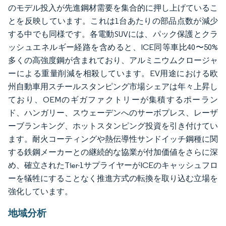
のモデル投入が先進鋼材需要を集合的に押し上げているこ
とを反映しています。これは1台あたりの部品点数が減少
する中でも同様です。各電動SUVには、パック保護とクラ
ッシュエネルギー経路を含めると、ICE同等車比40〜50%
多くの高強度鋼が含まれており、アルミニウムクロージャ
ーによる重量削減を相殺しています。EV用途における欧
州自動車用スチールスタンピング市場シェアは年々上昇し
ており、OEMのギガファクトリーが集積するポーラン
ド、ハンガリー、スウェーデンへのサーボプレス、レーザ
ーブランキング、ホットスタンピング投資を引き付けてい
ます。耐火コーティングや熱伝導性サンドイッチ鋼種に関
する鉄鋼メーカーとの継続的な協業が付加価値をさらに深
め、確立されたTier-1サプライヤーがICEのキャッシュフロ
ーを犠牲にすることなく推進方式の転換を取り込む立場を
強化しています。
地域分析