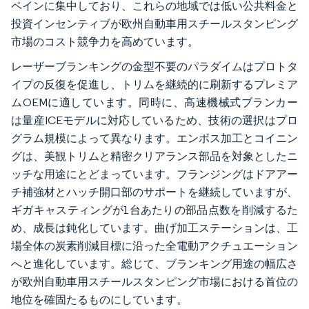
ペインに集中しており、これらの地域では低い公共料金と
投資インセンティブが欧州自動車用スチールスタンピング
市場のコスト競争力を高めています。
レーザーブランキングの金型不要のパラダイムはプロトタ
イプの反復を促進し、トリムを継続的に刷新するプレミア
ムOEMに適しています。同時に、高速機械式ブランカー
は量産ICEモデルに対応しているため、技術の選択はプロ
グラム規模によって異なります。エンボス加工とコイニン
グは、美観トリムと精密クリアランス部品を対象としたニ
ッチな用途にとどまっています。フランジングはドアアー
チ補強材とハッチ開口部のサポートを継続していますが、
ギガキャスティングが1台あたりの部品点数を削減するた
め、成長は鈍化しています。曲げ加工ステーションは、工
場全体の炭素削減目標に沿った全電動アクチュエーション
へと進化しています。総じて、ブランキング用途の幅広さ
が欧州自動車用スチールスタンピング市場における首位の
地位を確固たるものにしています。