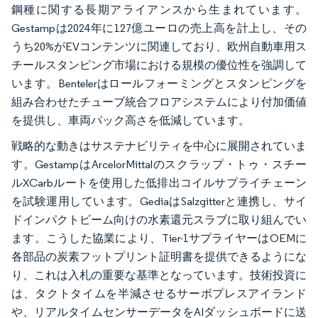
鋼種に関する長期アライアンスから生まれています。
Gestampは2024年に127億ユーロの売上高を計上し、その
うち20%がEVコンテンツに関連しており、欧州自動車用ス
チールスタンピング市場における規模の優位性を強調して
います。Bentelerはロールフォーミングとスタンピングを
組み合わせたチューブ統合フロアシステムにより付加価値
を提供し、車両パック高さを低減しています。
戦略的な動きはサステナビリティを中心に展開されていま
す。GestampはArcelorMittalのスクラップ・トゥ・スチー
ルXCarbルートを使用した低排出コイルサプライチェーン
を試験運用しています。GediaはSalzgitterと連携し、サイ
ドインパクトビーム向けの水素還元スラブに取り組んでい
ます。こうした協業により、Tier-1サプライヤーはOEMに
各部品の炭素フットプリント証明書を提供できるようにな
り、これは入札の重要な基準となっています。技術投資に
は、タクトタイムを半減させるサーボプレスアイランド
や、リアルタイムセンサーデータをAIダッシュボードに送