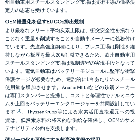
州自動車用スチールスタンピング市場は技術主導の価格決
定力の恩恵を受けています。
OEM軽量化を促すEU CO₂排出規制
より厳格なフリート平均炭素上限は、衝突安全性を損なう
ことなく重量を削減することを自動車メーカーに義務付け
ています。先進高強度鋼種により、プレス工場は剛性を維
持しながら板厚を最大20%削減できるため、欧州自動車用
スチールスタンピング市場は規制遵守の実現手段となって
います。電気自動車はバッテリーモジュールに堅牢な衝撃
保護ケージが必要なため、逆説的に1台あたりのスチール
使用量を増加させます。ArcelorMittalなどの鉄鋼メーカー
は専門スタンパーと提携し、コストと修理性でアルミニウ
ムを上回るバッテリーエンクロージャーを共同設計してい
[3]
ます
。ThyssenKrupp等による水素活用直接還元への投
資は、低炭素原料の将来的な供給を確保し、OEMのサス
テナビリティ公約を支援します。
薄ゲージ化を可能にする超高強度鋼の採用