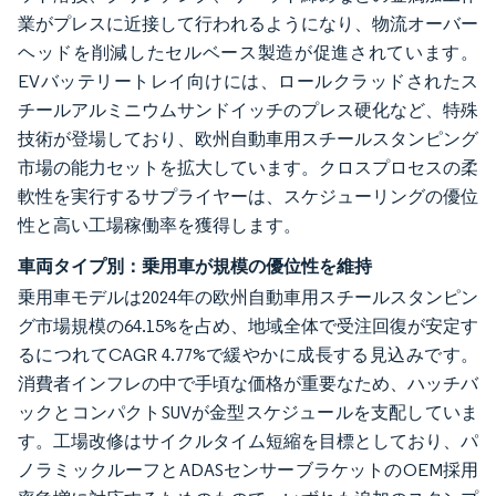
業がプレスに近接して行われるようになり、物流オーバー
ヘッドを削減したセルベース製造が促進されています。
EVバッテリートレイ向けには、ロールクラッドされたス
チールアルミニウムサンドイッチのプレス硬化など、特殊
技術が登場しており、欧州自動車用スチールスタンピング
市場の能力セットを拡大しています。クロスプロセスの柔
軟性を実行するサプライヤーは、スケジューリングの優位
性と高い工場稼働率を獲得します。
車両タイプ別：乗用車が規模の優位性を維持
乗用車モデルは2024年の欧州自動車用スチールスタンピン
グ市場規模の64.15%を占め、地域全体で受注回復が安定す
るにつれてCAGR 4.77%で緩やかに成長する見込みです。
消費者インフレの中で手頃な価格が重要なため、ハッチバ
ックとコンパクトSUVが金型スケジュールを支配していま
す。工場改修はサイクルタイム短縮を目標としており、パ
ノラミックルーフとADASセンサーブラケットのOEM採用