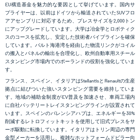
EU構造基金を魅力的な要因として挙げています。国内サ
プライヤーは、以前はドイツから輸送されていたSUVフロ
アアセンブリに対応するため、プレスサイズを2,000トン
にアップグレードしています。大学は冶金学とロボティク
スのコースを拡充し、安定した技術者パイプラインを確保
しています。バルト海港湾を経由した物流リンクがコイル
の搬入とパネルの輸出を合理化し、欧州自動車用スチール
スタンピング市場内でのポーランドの役割を強化していま
す。
フランス、スペイン、イタリアはStellantisとRenaultの生産
拠点に結びついた強いスタンピング需要を維持していま
す。地域の補助金制度がEV普及を加速させ、車両工場内
に自社バッテリートレイスタンピングラインが設置されて
います。スペインのバレンシアハブは、エネルギーを30%
削減するレトロフィットキットを使用して旧式プレスをサ
ーボ駆動に転換しています。イタリアはトリン周辺の専門
金型メーカーを活用し、複雑なホットフォームドピラー向