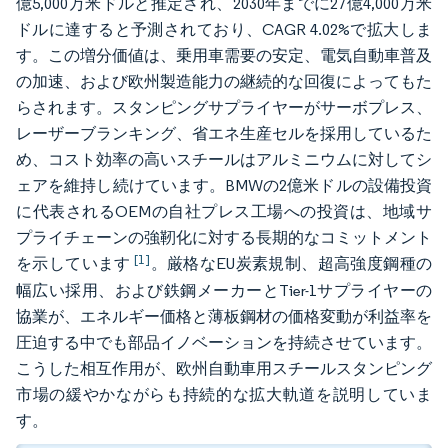
億5,000万米ドルと推定され、2030年までに27億4,000万米
ドルに達すると予測されており、CAGR 4.02%で拡大しま
す。この増分価値は、乗用車需要の安定、電気自動車普及
の加速、および欧州製造能力の継続的な回復によってもた
らされます。スタンピングサプライヤーがサーボプレス、
レーザーブランキング、省エネ生産セルを採用しているた
め、コスト効率の高いスチールはアルミニウムに対してシ
ェアを維持し続けています。BMWの2億米ドルの設備投資
に代表されるOEMの自社プレス工場への投資は、地域サ
プライチェーンの強靭化に対する長期的なコミットメント
[1]
を示しています
。厳格なEU炭素規制、超高強度鋼種の
幅広い採用、および鉄鋼メーカーとTier-1サプライヤーの
協業が、エネルギー価格と薄板鋼材の価格変動が利益率を
圧迫する中でも部品イノベーションを持続させています。
こうした相互作用が、欧州自動車用スチールスタンピング
市場の緩やかながらも持続的な拡大軌道を説明していま
す。