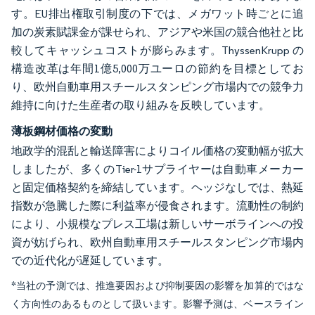
す。EU排出権取引制度の下では、メガワット時ごとに追
加の炭素賦課金が課せられ、アジアや米国の競合他社と比
較してキャッシュコストが膨らみます。ThyssenKrupp の
構造改革は年間1億5,000万ユーロの節約を目標としてお
り、欧州自動車用スチールスタンピング市場内での競争力
維持に向けた生産者の取り組みを反映しています。
薄板鋼材価格の変動
地政学的混乱と輸送障害によりコイル価格の変動幅が拡大
しましたが、多くのTier-1サプライヤーは自動車メーカー
と固定価格契約を締結しています。ヘッジなしでは、熱延
指数が急騰した際に利益率が侵食されます。流動性の制約
により、小規模なプレス工場は新しいサーボラインへの投
資が妨げられ、欧州自動車用スチールスタンピング市場内
での近代化が遅延しています。
*当社の予測では、推進要因および抑制要因の影響を加算的ではな
く方向性のあるものとして扱います。影響予測は、ベースライン