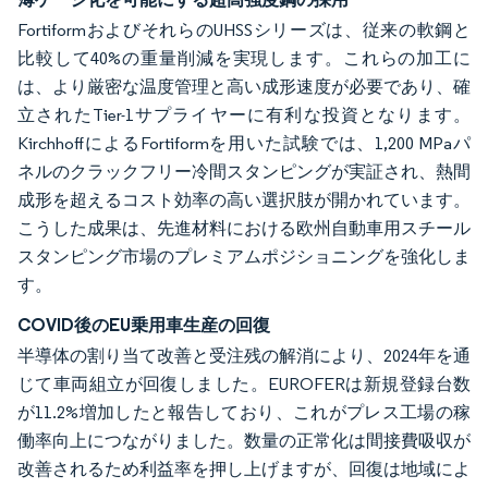
FortiformおよびそれらのUHSSシリーズは、従来の軟鋼と
比較して40%の重量削減を実現します。これらの加工に
は、より厳密な温度管理と高い成形速度が必要であり、確
立されたTier-1サプライヤーに有利な投資となります。
KirchhoffによるFortiformを用いた試験では、1,200 MPaパ
ネルのクラックフリー冷間スタンピングが実証され、熱間
成形を超えるコスト効率の高い選択肢が開かれています。
こうした成果は、先進材料における欧州自動車用スチール
スタンピング市場のプレミアムポジショニングを強化しま
す。
COVID後のEU乗用車生産の回復
半導体の割り当て改善と受注残の解消により、2024年を通
じて車両組立が回復しました。EUROFERは新規登録台数
が11.2%増加したと報告しており、これがプレス工場の稼
働率向上につながりました。数量の正常化は間接費吸収が
改善されるため利益率を押し上げますが、回復は地域によ