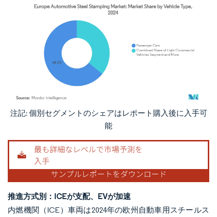
注記: 個別セグメントのシェアはレポート購入後に入手可
画像 © Mordor Intelligence。再利用にはCC BY 4.0の表示が必要です。
能
推進方式別：ICEが支配、EVが加速
内燃機関（ICE）車両は2024年の欧州自動車用スチールス