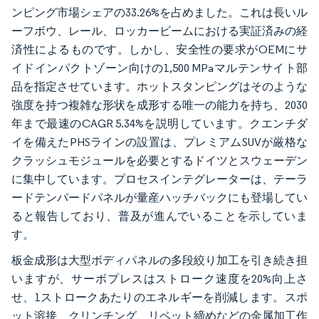
ンピング市場シェアの33.26%を占めました。これは長いル
ーフボウ、レール、ロッカービームにおける実証済みの経
済性によるものです。しかし、安全性の要求がOEMにサ
イドインパクトゾーン向けの1,500 MPaマルテンサイト部
品を指定させています。ホットスタンピングはそのような
強度を持つ複雑な形状を成形する唯一の能力を持ち、2030
年まで最速のCAGR 5.34%を説明しています。クエンチダ
イを備えたPHSラインの設置は、プレミアムSUVが厳格な
クラッシュモジュールを必要とするドイツとスウェーデン
に集中しています。プロセスインテグレーターは、テーラ
ードテンパードパネルが量産ハッチバックにも登場してい
ると報告しており、普及が進んでいることを示していま
す。
板金成形は大型ボディパネルの多段絞り加工を引き続き担
いますが、サーボプレスはストローク速度を20%向上さ
せ、1ストロークあたりのエネルギーを削減します。スポ
ット溶接、クリンチング、リベット締めなどの金属加工作