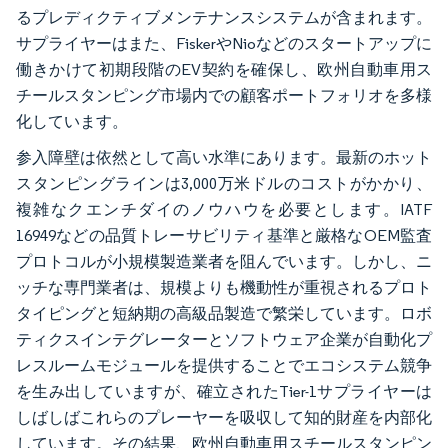
るプレディクティブメンテナンスシステムが含まれます。
サプライヤーはまた、FiskerやNioなどのスタートアップに
働きかけて初期段階のEV契約を確保し、欧州自動車用ス
チールスタンピング市場内での顧客ポートフォリオを多様
化しています。
参入障壁は依然として高い水準にあります。最新のホット
スタンピングラインは3,000万米ドルのコストがかかり、
複雑なクエンチダイのノウハウを必要とします。IATF
16949などの品質トレーサビリティ基準と厳格なOEM監査
プロトコルが小規模製造業者を阻んでいます。しかし、ニ
ッチな専門業者は、規模よりも機動性が重視されるプロト
タイピングと短納期の高級品製造で繁栄しています。ロボ
ティクスインテグレーターとソフトウェア企業が自動化プ
レスルームモジュールを提供することでエコシステム競争
を生み出していますが、確立されたTier-1サプライヤーは
しばしばこれらのプレーヤーを吸収して知的財産を内部化
しています。その結果、欧州自動車用スチールスタンピン