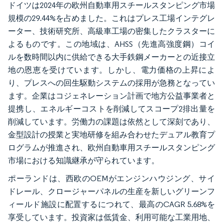
ドイツは2024年の欧州自動車用スチールスタンピング市場
規模の29.44%を占めました。これはプレス工場インテグレ
ーター、技術研究所、高級車工場の密集したクラスターに
よるものです。この地域は、AHSS（先進高強度鋼）コイ
ルを数時間以内に供給できる大手鉄鋼メーカーとの近接立
地の恩恵を受けています。しかし、電力価格の上昇によ
り、プレスへの回生駆動システムの採用が急務となってい
ます。企業はコジェネレーション計画で地方公益事業者と
提携し、エネルギーコストを削減してスコープ2排出量を
削減しています。労働力の課題は依然として深刻であり、
金型設計の授業と実地研修を組み合わせたデュアル教育プ
ログラムが推進され、欧州自動車用スチールスタンピング
市場における知識継承が守られています。
ポーランドは、西欧のOEMがエンジンハウジング、サイ
ドレール、クロージャーパネルの生産を新しいグリーンフ
ィールド施設に配置するにつれて、最高のCAGR 5.68%を
享受しています。投資家は低賃金、利用可能な工業用地、