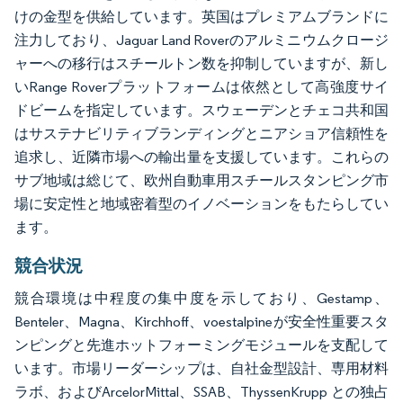
けの金型を供給しています。英国はプレミアムブランドに
注力しており、Jaguar Land Roverのアルミニウムクロージ
ャーへの移行はスチールトン数を抑制していますが、新し
いRange Roverプラットフォームは依然として高強度サイ
ドビームを指定しています。スウェーデンとチェコ共和国
はサステナビリティブランディングとニアショア信頼性を
追求し、近隣市場への輸出量を支援しています。これらの
サブ地域は総じて、欧州自動車用スチールスタンピング市
場に安定性と地域密着型のイノベーションをもたらしてい
ます。
競合状況
競合環境は中程度の集中度を示しており、Gestamp、
Benteler、Magna、Kirchhoff、voestalpineが安全性重要スタ
ンピングと先進ホットフォーミングモジュールを支配して
います。市場リーダーシップは、自社金型設計、専用材料
ラボ、およびArcelorMittal、SSAB、ThyssenKrupp との独占