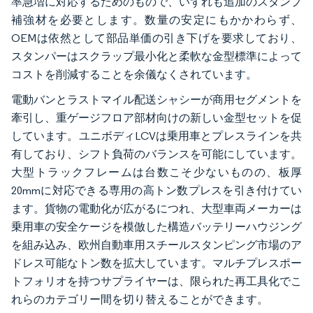
率急増に対応するためのもので、いずれも追加のスタンプ
補強材を必要とします。数量の安定にもかかわらず、
OEMは依然として部品単価の引き下げを要求しており、
スタンパーはスクラップ最小化と柔軟な金型標準によって
コストを削減することを余儀なくされています。
電動バンとラストマイル配送シャシーが商用セグメントを
牽引し、重ゲージフロア部材向けの新しい金型セットを促
しています。ユニボディLCVは乗用車とプレスラインを共
有しており、シフト負荷のバランスを可能にしています。
大型トラックフレームは台数こそ少ないものの、板厚
20mmに対応できる専用の高トン数プレスを引き付けてい
ます。貨物の電動化が広がるにつれ、大型車両メーカーは
乗用車の安全ケージを模倣した構造バッテリーハウジング
を組み込み、欧州自動車用スチールスタンピング市場のア
ドレス可能なトン数を拡大しています。マルチプレスポー
トフォリオを持つサプライヤーは、限られた再工具化でこ
れらのカテゴリー間を切り替えることができます。