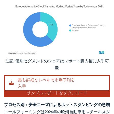
注記: 個別セグメントのシェアはレポート購入後に入手可
画像 © Mordor Intelligence。再利用にはCC BY 4.0の表示が必要です。
能
プロセス別：安全ニーズによるホットスタンピングの急増
ロールフォーミングは2024年の欧州自動車用スチールスタ