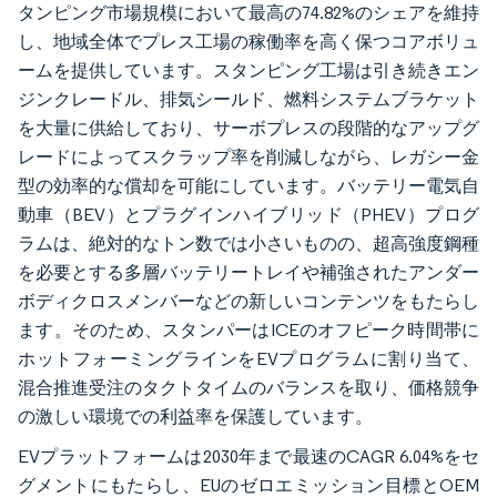
タンピング市場規模において最高の74.82%のシェアを維持
し、地域全体でプレス工場の稼働率を高く保つコアボリュ
ームを提供しています。スタンピング工場は引き続きエン
ジンクレードル、排気シールド、燃料システムブラケット
を大量に供給しており、サーボプレスの段階的なアップグ
レードによってスクラップ率を削減しながら、レガシー金
型の効率的な償却を可能にしています。バッテリー電気自
動車（BEV）とプラグインハイブリッド（PHEV）プログ
ラムは、絶対的なトン数では小さいものの、超高強度鋼種
を必要とする多層バッテリートレイや補強されたアンダー
ボディクロスメンバーなどの新しいコンテンツをもたらし
ます。そのため、スタンパーはICEのオフピーク時間帯に
ホットフォーミングラインをEVプログラムに割り当て、
混合推進受注のタクトタイムのバランスを取り、価格競争
の激しい環境での利益率を保護しています。
EVプラットフォームは2030年まで最速のCAGR 6.04%をセ
グメントにもたらし、EUのゼロエミッション目標とOEM