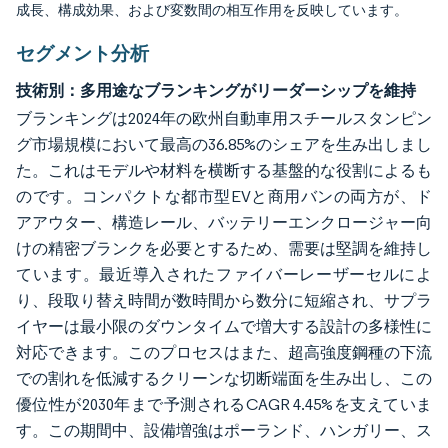
成長、構成効果、および変数間の相互作用を反映しています。
セグメント分析
技術別：多用途なブランキングがリーダーシップを維持
ブランキングは2024年の欧州自動車用スチールスタンピン
グ市場規模において最高の36.85%のシェアを生み出しまし
た。これはモデルや材料を横断する基盤的な役割によるも
のです。コンパクトな都市型EVと商用バンの両方が、ド
アアウター、構造レール、バッテリーエンクロージャー向
けの精密ブランクを必要とするため、需要は堅調を維持し
ています。最近導入されたファイバーレーザーセルによ
り、段取り替え時間が数時間から数分に短縮され、サプラ
イヤーは最小限のダウンタイムで増大する設計の多様性に
対応できます。このプロセスはまた、超高強度鋼種の下流
での割れを低減するクリーンな切断端面を生み出し、この
優位性が2030年まで予測されるCAGR 4.45%を支えていま
す。この期間中、設備増強はポーランド、ハンガリー、ス