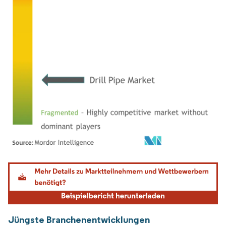
Bild © Mordor Intelligence. Wiederverwendung erfordert Namensnennung gemäß
Jüngste Branchenentwicklungen