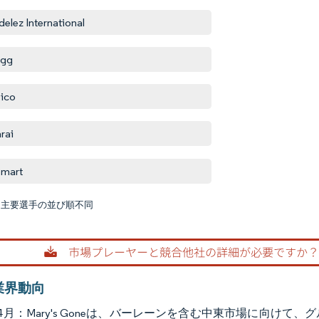
elez International
ogg
ico
rai
emart
:主要選手の並び順不同
画像 © M
業界動向
3年4月：Mary's Goneは、バーレーンを含む中東市場に向