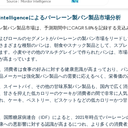
画像 © Mordor Intelligence。再利用にはCC BY 4.0の表示が必要です。
r Intelligenceによるバーレーン製パン製品市場分析
ン製パン製品市場は、予測期間中にCAGR 5.8%を記録する見込
よびロールのセグメントがバーレーンの製パン市場をリードし
さまざまな種類のパンは、朝食やスナック製品として、スプレ
ます。小麦やその他のマルチグレインで作られたパンは、市場
が高まっています。
、消費者は食事の好みに対する健康意識が高まっており、パ
品メーカーは強化製パン製品への需要に応えるべく、栄養価の
、スイートパイ、その他の甘味系製パン製品も、国内で広く消
、甘さを抑えた低カロリーのケーキが消費者の間で非常に人気
れ、ケーキ、ペストリー、ビスケットなどの低カロリーかつ甘
、国際糖尿病連合（IDF）によると、2021年時点でバーレー
康への悪影響に対する認識が高まるにつれ、より多くの消費者