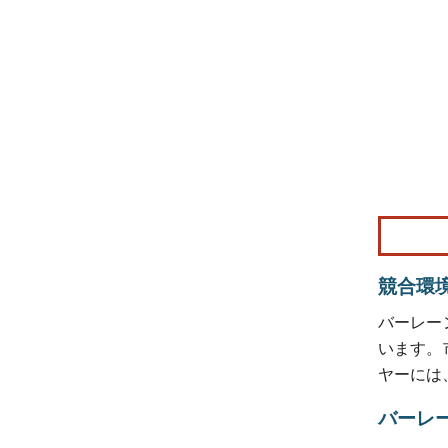
画像 © Mo
競合環
バーレー
います。
ヤーには、Al
バーレ