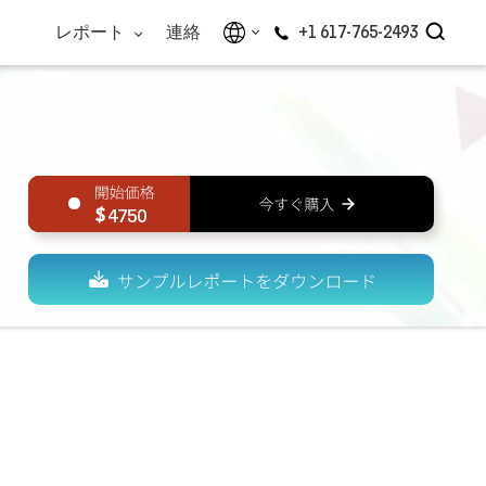
レポート
連絡
+1 617-765-2493
4750