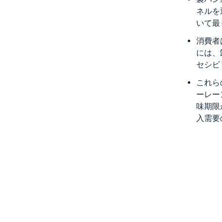
ネルを
いて最
消費者
には、
セシビ
これら
ーレー
味期限
入需要