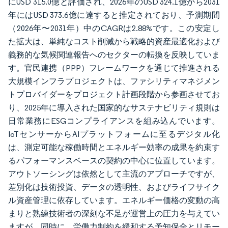
にUSD 315.0億と評価され、2026年のUSD 324.1億から2031
年にはUSD 373.6億に達すると推定されており、予測期間
（2026年〜2031年）中のCAGRは2.88%です。この安定し
た拡大は、単純なコスト削減から戦略的資産最適化および
義務的な気候関連報告へのセクターの転換を反映していま
す。官民連携（PPP）フレームワークを通じて推進される
大規模インフラプロジェクトは、ファシリティマネジメン
トプロバイダーをプロジェクト計画段階から参画させてお
り、2025年に導入された国家的なサステナビリティ規則は
日常業務にESGコンプライアンスを組み込んでいます。
IoTセンサーからAIプラットフォームに至るデジタル化
は、測定可能な稼働時間とエネルギー効率の成果を約束す
るパフォーマンスベースの契約の中心に位置しています。
アウトソーシングは依然として主流のアプローチですが、
差別化は技術投資、データの透明性、およびライフサイク
ル資産管理に依存しています。エネルギー価格の変動の高
まりと熟練技術者の深刻な不足が運営上の圧力を与えてい
ますが、同時に、労働力制約を緩和する予知保全とリモー