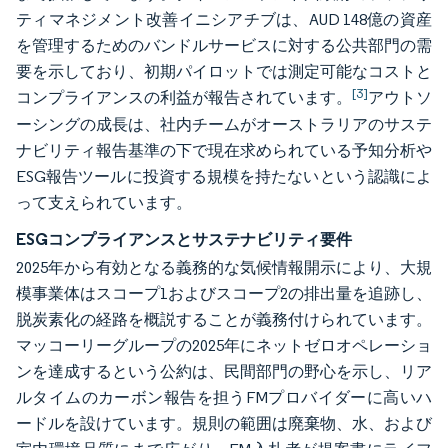
ティマネジメント改善イニシアチブは、AUD 148億の資産
を管理するためのバンドルサービスに対する公共部門の需
要を示しており、初期パイロットでは測定可能なコストと
[3]
コンプライアンスの利益が報告されています。
アウトソ
ーシングの成長は、社内チームがオーストラリアのサステ
ナビリティ報告基準の下で現在求められている予知分析や
ESG報告ツールに投資する規模を持たないという認識によ
って支えられています。
ESGコンプライアンスとサステナビリティ要件
2025年から有効となる義務的な気候情報開示により、大規
模事業体はスコープ1およびスコープ2の排出量を追跡し、
脱炭素化の経路を概説することが義務付けられています。
マッコーリーグループの2025年にネットゼロオペレーショ
ンを達成するという公約は、民間部門の野心を示し、リア
ルタイムのカーボン報告を担うFMプロバイダーに高いハ
ードルを設けています。規則の範囲は廃棄物、水、および