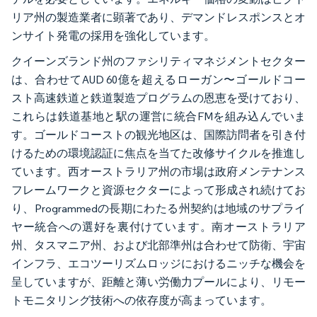
リア州の製造業者に顕著であり、デマンドレスポンスとオ
ンサイト発電の採用を強化しています。
クイーンズランド州のファシリティマネジメントセクター
は、合わせてAUD 60億を超えるローガン〜ゴールドコー
スト高速鉄道と鉄道製造プログラムの恩恵を受けており、
これらは鉄道基地と駅の運営に統合FMを組み込んでいま
す。ゴールドコーストの観光地区は、国際訪問者を引き付
けるための環境認証に焦点を当てた改修サイクルを推進し
ています。西オーストラリア州の市場は政府メンテナンス
フレームワークと資源セクターによって形成され続けてお
り、Programmedの長期にわたる州契約は地域のサプライ
ヤー統合への選好を裏付けています。南オーストラリア
州、タスマニア州、および北部準州は合わせて防衛、宇宙
インフラ、エコツーリズムロッジにおけるニッチな機会を
呈していますが、距離と薄い労働力プールにより、リモー
トモニタリング技術への依存度が高まっています。