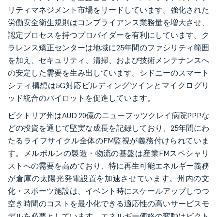
リティマネジメント市場をリードしています。強化された
労働安全衛生規則はコンプライアンス業務量を増大させ、
認定プロセスを持つプロバイダーを有利にしています。ク
ラレンス矯正センターは地域に25年間のファシリティ範囲
を加え、セキュリティ、清掃、および技術メンテナンスへ
の安定した需要を生み出しています。シドニーのスマート
シティ構想は5G対応ビルディングツインとマイクログリ
ッド統合のパイロットを促進しています。
ビクトリア州はAUD 20億のニューフッツクレイ病院PPPな
どの投資を通じて堅実な成長を記録しており、25年間にわ
たるライフサイクル全体のFM監視が義務付けられていま
す。メルボルンの製造・物流の基盤は産業FMスペシャリ
ストへの需要を高めており、特に再生可能エネルギー義務
が倉庫の太陽光発電設置を加速させています。州内の文
化・スポーツ施設は、イベント時にスケールアップしつつ
空き時間のコストを最小化できる適応性の高いサービスモ
デルを必要としています。エネルギー価格の変動はビクト