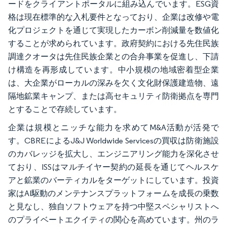
ードをクライアントポータルに組み込んでいます。ESG資
格は現在標準的な入札要件となっており、企業は改修や電
化プロジェクトを通じて実現したカーボン削減量を数値化
することが求められています。政府契約における先住民族
調達クオータは先住民族企業との合弁事業を促進し、下請
け構造を再形成しています。中小規模の地域密着型企業
は、大企業がローカルの深みを欠く文化財保護建造物、遠
隔地鉱業キャンプ、または高セキュリティ防衛拠点を専門
とすることで存続しています。
企業は規模とニッチな能力を求めてM&A活動が活発で
す。CBREによるJ&J Worldwide Servicesの買収は防衛施設
のカバレッジを拡大し、エンジニアリング能力を深化させ
ており、ISSはマルチイヤー契約の延長を通じてヘルスケ
アと鉱業のバーティカルをターゲットにしています。投資
家はAI駆動のメンテナンスプラットフォームを成長の乗数
と見なし、独自ソフトウェアを持つ中堅スペシャリストへ
のプライベートエクイティの関心を高めています。州のラ