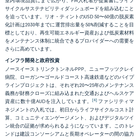
室内環境品質にまで広がり、FM入札者が提案書にライフ
サイクルサステナビリティダッシュボードを組み込むこと
を迫っています。リオ・ティントのUSD 50〜60億の脱炭素
化計画は2030年までに運営排出量を50%削減することを目
標としており、再生可能エネルギー資産および低炭素材料
をメンテナンス体制に統合できるプロバイダーへの需要を
さらに高めています。
インフラ開発と政府投資
ノースイーストリンクトンネルPPP、ニューフッツクレイ
病院、ローガン〜ゴールドコースト高速鉄道などのパイプ
ラインプロジェクトは、それぞれ20〜25年のメンテナンス
義務が財務クローズに組み込まれた交通およびヘルスケア
[4]
資産に数十億AUDを注入しています。
ファシリティマ
ネジメントの入札では、初日からライフサイクルコスト計
算、コミュニティエンゲージメント、およびデジタルツイ
ン統合の証拠が求められるようになっています。このトレ
ンドは建設コンソーシアムと長期オペレーターの間の協力