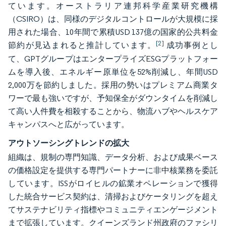
ています。オーストラリア連邦科学産業研究機構
（CSIRO）は、同様のデジタルコントロールが大規模に採
用された場合、10年間で累積USD 137億の国家的公共料金
[2]
節約が見込まれると推計しています。
成功事例とし
て、GPTグループはエンタープライズESGプラットフォー
ムを導入後、エネルギー原単位を52%削減し、年間USD
2,000万を節約しました。採用の勢いはプレミアム商業タ
ワーで最も強いですが、予知保全がダウンタイムを削減し
て高い人件費を相殺することから、物流ハブやヘルスケア
キャンパスへと広がっています。
アウトソーシングトレンドの拡大
組織は、規制の専門知識、データ分析、および成果ベース
の価格設定を提供する専門パートナーに非中核業務を委託
しています。ISSがロイヒルの鉱業オペレーションで獲得
した統合サービス契約は、清掃およびケータリングを超え
てサステナビリティ指標やコミュニティエンゲージメント
まで拡張しています。クイーンズランド州政府のファシリ