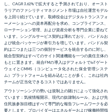
し、CAGR 3.62%で拡大すると予測されており、オースト
ラリアのファシリティマネジメント市場は自社運営モデル
を上回り続けています。取締役会はデジタルトランスフォ
ーメーションへの資本再配分を求め、コンプライアンス、
ローテーション管理、および資産分析を専門企業に委ねて
います。シングルサービス契約は薄れており、バンドルお
よび統合パッケージが牽引力を増しています。バンドル契
約は二つまたは三つの個別サービスを統合するのに対し、
統合型契約はすべてのサイト関連機能を一つの責任主体の
もとに置きます。統合FMの導入はデフォルトでIoTゲート
ウェイとCMMS（コンピュータ化された保全管理システ
ム）プラットフォームを組み込むことが多く、これは社内
チームが正当化できるコストではありません。
アウトソーシングの勢いは規制上の賭けによって強化され
ています：気候情報開示、現代の奴隷制ルール、および先
住民族参加目標はすべて専門的な報告フレームワークを必
要とします。プロバイダーはエネルギーおよび稼働時間指