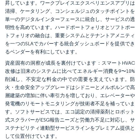
昇しています。ワークプレイスエクスペリエンスアプリは
清掃、ケータリング、コンシェルジュのタッチポイントを
単一のデジタルインターフェースに統合し、サービスの透
明性を高めています。ハードポートフォリオとソフトポー
トフォリオの融合は、重要システムとテナントアメニティ
を一つのSLAでカバーする統合ダッシュボードを提供でき
るベンダーを有利にしています。
資産固有の洞察が成長を裏付けています：スマートHVAC
改修は旧来のシステムに比べてエネルギー消費を9〜10%
削減し、不安定な料金の中での需要を支えています。防
火・生命安全アップグレードはシドニーとメルボルンで高
層建築の増加に伴い牽引力を増しており、エレベーターや
発電機のリモートモニタリングが技術者不足を補っていま
す。ソフトサービスでは、エコ認定の清掃薬剤とロボット
式スクラバーがESG報告ニーズと労働力不足に対応し、サ
ステナビリティ連動型サービスラインをプレミアム提供と
して位置付けています。