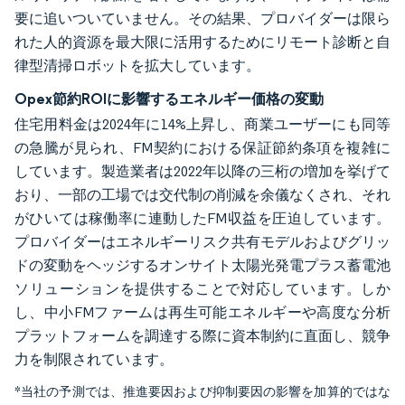
要に追いついていません。その結果、プロバイダーは限ら
れた人的資源を最大限に活用するためにリモート診断と自
律型清掃ロボットを拡大しています。
Opex節約ROIに影響するエネルギー価格の変動
住宅用料金は2024年に14%上昇し、商業ユーザーにも同等
の急騰が見られ、FM契約における保証節約条項を複雑に
しています。製造業者は2022年以降の三桁の増加を挙げて
おり、一部の工場では交代制の削減を余儀なくされ、それ
がひいては稼働率に連動したFM収益を圧迫しています。
プロバイダーはエネルギーリスク共有モデルおよびグリッ
ドの変動をヘッジするオンサイト太陽光発電プラス蓄電池
ソリューションを提供することで対応しています。しか
し、中小FMファームは再生可能エネルギーや高度な分析
プラットフォームを調達する際に資本制約に直面し、競争
力を制限されています。
*当社の予測では、推進要因および抑制要因の影響を加算的ではな