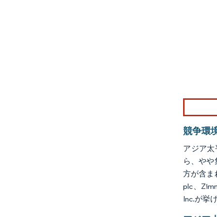
画像 © Mo
競争環
アジア太
ら、やや
方が含まれてい
plc、Zimm
Inc.が