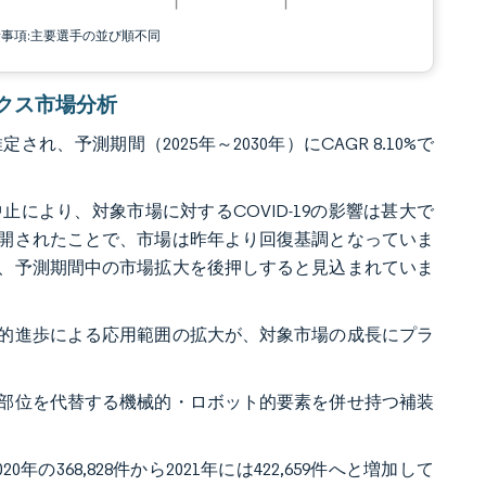
責事項:主要選手の並び順不同
オニクス市場分析
れ、予測期間（2025年～2030年）にCAGR 8.10%で
により、対象市場に対するCOVID-19の影響は甚大で
開されたことで、市場は昨年より回復基調となっていま
、予測期間中の市場拡大を後押しすると見込まれていま
的進歩による応用範囲の拡大が、対象市場の成長にプラ
部位を代替する機械的・ロボット的要素を併せ持つ補装
68,828件から2021年には422,659件へと増加して