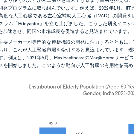
、より多くの人々が人工臓器を購入できるよう費用を抑えるこ
開発プログラムに取り組んでいます。例えば、2022年1月、II
高度な人工心臓である左心室補助人工心臓（LVAD）の開発
グラム「Hridyantra」を立ち上げました。こうした研究
を加速させ、同国の市場成長を促進すると見込まれています。
主要メーカーが専門的な透析機器の開発に注力するとともに、
おり、これが人工腎臓市場を牽引すると見込まれています。現
。例えば、2021年6月、Max HealthcareのMax@Homeサ
スを開始しました。このような動向が人工腎臓の有用性を高め