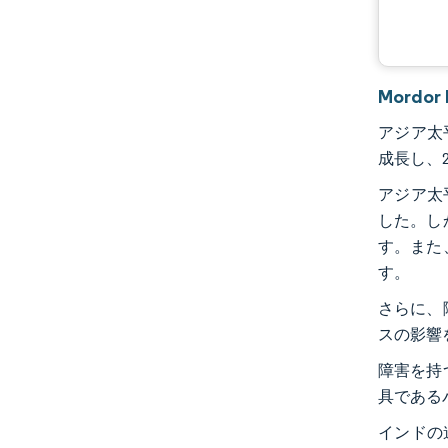
Mord
アジア太平
成長し、2
アジア太
した。し
す。また
す。
さらに、
スの影響
障害を持
具である
インドの道