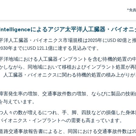
*免
or Intelligenceによるアジア太平洋人工臓器・バイ
洋人工臓器・バイオニクス市場規模は2025年にUSD 82億と推定さ
030年までにUSD 121.1億に達する見込みです。
平洋地域における人工臓器インプラントを含む待機的処置の中止
かしながら、同地域において移植およびインプラント処置が再
、人工臓器・バイオニクスに関わる待機的処置の積み上がりが
障害発生率の増加、交通事故件数の増加、ならびに製品の技術
を与えています。
つ人々の数が増えるにつれ、手、脚、四肢などの損傷した身体
バイオニクス・インプラントへの需要も高まっています。
路交通事故報告書によると、同国における交通事故件数は2020年の3