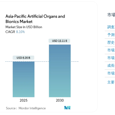
市
調査
予測
歴史
市場規
市場規
成長率 
画像 © Mordor Intelligence。再利用にはCC BY 4
市場
画像 ©
主要