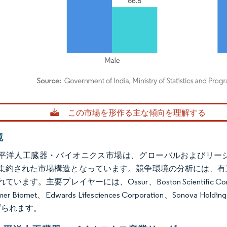
rdor Intelligence。再利用にはCC BY 4.0の表示が必要です。
この市場を形作る主な傾向を理解する
境
平洋人工臓器・バイオニクス市場は、グローバルおよびリー
集約された市場構造となっています。競争環境の分析には、有
ます。主要プレイヤーには、Ossur、Boston Scientific Corporatio
er Biomet、Edwards Lifesciences Corporation、Sonova Hold
挙げられます。