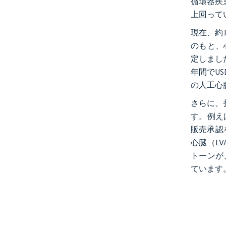
循環器疾
上回って
現在、約
のもと、心
定しまし
年間でU
の人工心
さらに、
す。例えば
販売承認
心臓（L
トーンが
ています