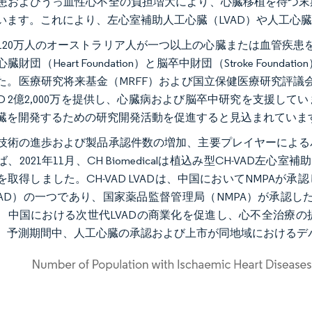
患およびうっ血性心不全の負担増大により、心臓移植を待つ末
います。これにより、左心室補助人工心臓（LVAD）や人工心
120万人のオーストラリア人が一つ以上の心臓または血管疾患を
臓財団（Heart Foundation）と脳卒中財団（Stroke Fo
た。医療研究将来基金（MRFF）および国立保健医療研究評議
SD 2億2,000万を提供し、心臓病および脳卒中研究を支援
臓を開発するための研究開発活動を促進すると見込まれていま
技術の進歩および製品承認件数の増加、主要プレイヤーによる
、2021年11月、CH Biomedicalは植込み型CH-VAD
を取得しました。CH-VAD LVADは、中国においてNMPA
VAD）の一つであり、国家薬品監督管理局（NMPA）が承認し
、中国における次世代LVADの商業化を促進し、心不全治療
。予測期間中、人工心臓の承認および上市が同地域におけるデ