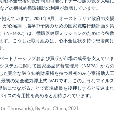
期心不全患者の数が利用可能なドナー心臓の数を大幅に
臓などの機械的循環補助の利用が急増しています。
抱えています。2021年9月、オーストラリア政府の支援
undation）が心臓病・脳卒中予防のための国家戦略行動計画を策
会（NHMRC）は、循環器健康ミッションのために今後数
しています。こうした取り組みは、心不全症状を持つ患者向け
す。
パートナーシップおよび買収が市場の成長を支えていま
左心室補助システムに関して国家薬品監督管理局（NMPA）からの
が承認した完全な独立知的財産権を持つ最初の左心室補助人工
た最初の完全磁気浮上式LVADです。このようなマイルス
の提供につながることで市場成長を後押しすると見込まれ
バイスの有用性を高めると期待されています。