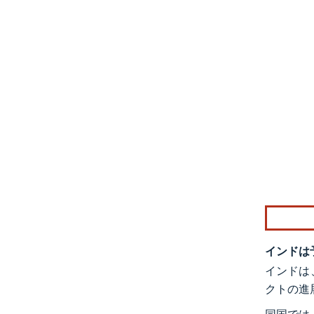
画像 © Mo
インドは
インドは
クトの進