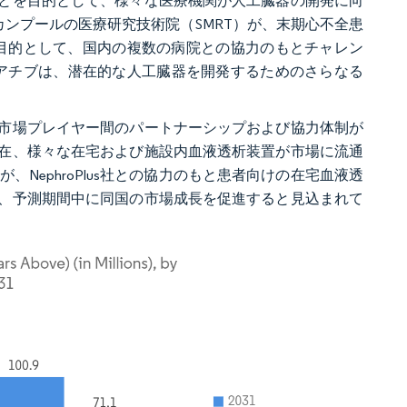
とを目的として、様々な医療機関が人工臓器の開発に向
Tカンプールの医療研究技術院（SMRT）が、末期心不全患
を目的として、国内の複数の病院との協力のもとチャレン
イニシアチブは、潜在的な人工臓器を開発するためのさらなる
市場プレイヤー間のパートナーシップおよび協力体制が
在、様々な在宅および施設内血液透析装置が市場に流通
ービスが、NephroPlus社との協力のもと患者向けの在宅血液透
、予測期間中に同国の市場成長を促進すると見込まれて