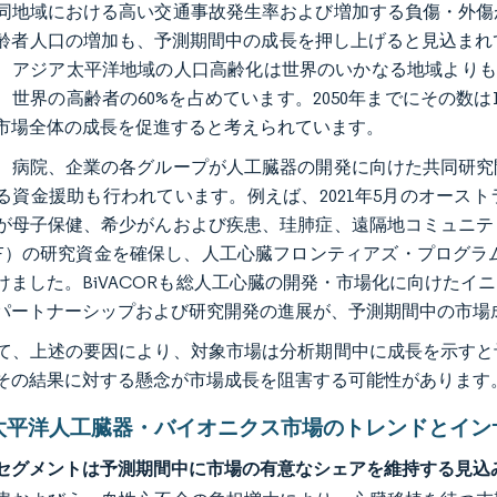
同地域における高い交通事故発生率および増加する負傷・外傷
齢者人口の増加も、予測期間中の成長を押し上げると見込まれて
、アジア太平洋地域の人口高齢化は世界のいかなる地域よりも速く
、世界の高齢者の60%を占めています。2050年までにその数
市場全体の成長を促進すると考えられています。
、病院、企業の各グループが人工臓器の開発に向けた共同研究
る資金援助も行われています。例えば、2021年5月のオース
が母子保健、希少がんおよび疾患、珪肺症、遠隔地コミュニテ
F）の研究資金を確保し、人工心臓フロンティアズ・プログラムが人工
けました。BiVACORも総人工心臓の開発・市場化に向けた
パートナーシップおよび研究開発の進展が、予測期間中の市場
て、上述の要因により、対象市場は分析期間中に成長を示すと
その結果に対する懸念が市場成長を阻害する可能性があります
太平洋人工臓器・バイオニクス市場のトレンドとイン
セグメントは予測期間中に市場の有意なシェアを維持する見込