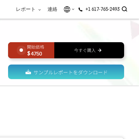
レポート
連絡
+1 617-765-2493
4750