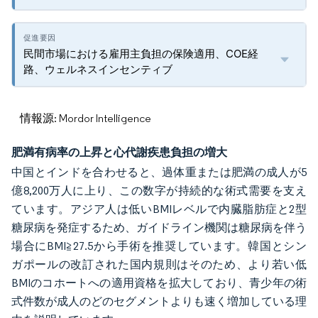
民間市場における雇用主負担の保険適用、COE経
路、ウェルネスインセンティブ
情報源: Mordor Intelligence
肥満有病率の上昇と心代謝疾患負担の増大
中国とインドを合わせると、過体重または肥満の成人が5
億8,200万人に上り、この数字が持続的な術式需要を支え
ています。アジア人は低いBMIレベルで内臓脂肪症と2型
糖尿病を発症するため、ガイドライン機関は糖尿病を伴う
場合にBMI≧27.5から手術を推奨しています。韓国とシン
ガポールの改訂された国内規則はそのため、より若い低
BMIのコホートへの適用資格を拡大しており、青少年の術
式件数が成人のどのセグメントよりも速く増加している理