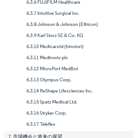
6.3.6 FUJIFILM Healthcare
6.3.7 Intuitive Surgical Inc.
6.3.8 Johnson & Johnson (Ethicon)
6.3.9 Karl Storz SE & Co. KG
6.3.10 Medicaroid (hinotori)
6.3.11 Medtronic plc
6.3.12 MicroPort MedBot
6.3.13 Olympus Corp.
6.3.14 ReShape Lifesciences Inc.
6.3.15 Spatz Medical Ltd.
6.3.16 Stryker Corp.
6.3.17 Teleflex
7. 市場機会と将来の展望