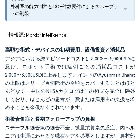
外科医の能力制約とCOE件数要件によるスループッ
トの制限
情報源: Mordor Intelligence
高額な術式・デバイスの初期費用、設備投資と消耗品
アジアにおける総エピソードコストは5,000〜15,000USDに
及び、ロボット手術では症例ごとの消耗品コストが
2,000〜3,000USDに上昇します。インドのAyushman Bharat
の上限はスリーブ胃切除術の全額をカバーすることはほと
んどなく、中国のNHSAカタログはこの術式を完全に除外
しており、ほとんどの患者が自費または雇用主の支援を求
めることを余儀なくされています。
術後合併症と長期フォローアップの負担
ステープル縫合線の縫合不全、微量栄養素欠乏症、内ヘル
ニアは生涯にわたる多職種ケアを必要としますが、農村部