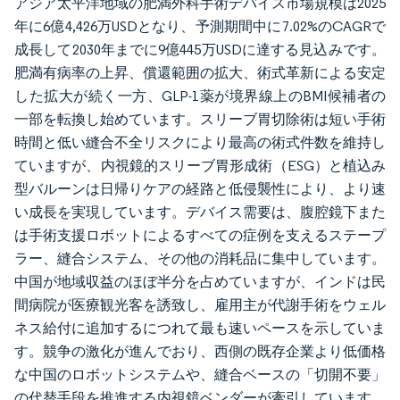
アジア太平洋地域の肥満外科手術デバイス市場規模は2025
年に6億4,426万USDとなり、予測期間中に7.02%のCAGRで
成長して2030年までに9億445万USDに達する見込みです。
肥満有病率の上昇、償還範囲の拡大、術式革新による安定
した拡大が続く一方、GLP-1薬が境界線上のBMI候補者の
一部を転換し始めています。スリーブ胃切除術は短い手術
時間と低い縫合不全リスクにより最高の術式件数を維持し
ていますが、内視鏡的スリーブ胃形成術（ESG）と植込み
型バルーンは日帰りケアの経路と低侵襲性により、より速
い成長を実現しています。デバイス需要は、腹腔鏡下また
は手術支援ロボットによるすべての症例を支えるステープ
ラー、縫合システム、その他の消耗品に集中しています。
中国が地域収益のほぼ半分を占めていますが、インドは民
間病院が医療観光客を誘致し、雇用主が代謝手術をウェル
ネス給付に追加するにつれて最も速いペースを示していま
す。競争の激化が進んでおり、西側の既存企業より低価格
な中国のロボットシステムや、縫合ベースの「切開不要」
の代替手段を推進する内視鏡ベンダーが牽引しています。