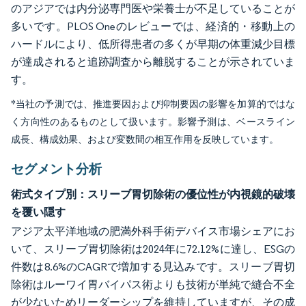
のアジアでは内分泌専門医や栄養士が不足していることが
多いです。PLOS Oneのレビューでは、経済的・移動上の
ハードルにより、低所得患者の多くが早期の体重減少目標
が達成されると追跡調査から離脱することが示されていま
す。
*当社の予測では、推進要因および抑制要因の影響を加算的ではな
く方向性のあるものとして扱います。影響予測は、ベースライン
成長、構成効果、および変数間の相互作用を反映しています。
セグメント分析
術式タイプ別：スリーブ胃切除術の優位性が内視鏡的破壊
を覆い隠す
アジア太平洋地域の肥満外科手術デバイス市場シェアにお
いて、スリーブ胃切除術は2024年に72.12%に達し、ESGの
件数は8.6%のCAGRで増加する見込みです。スリーブ胃切
除術はルーワイ胃バイパス術よりも技術が単純で縫合不全
が少ないためリーダーシップを維持していますが、その成