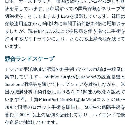
日本、オーストラリア、韓国は成熟しているが安定した軌
跡を示しています。3市場すべての国民保険がスリーブ胃
切除術を、そしてますますESGを償還しています。韓国は
保険適用追加から3年以内に年間手術件数を4倍に増加させ
ましたが、現在BMI 27.5以上で糖尿病を伴う場合に手術を
許可するガイドラインにより、さらなる上昇余地が残って
います。
競合ランドスケープ
アジア太平洋地域の肥満外科手術デバイス市場は中程度に
集中しています。Intuitive Surgicalはda Vinciの設置基盤と
SureForm消耗品を通じてトップシェアを維持しながら、米
国の肥満外科手術件数におけるGLP-1関連の軟化を認めて
[3]
います
。上海MicroPort MedBotはda Vinciコストの60〜
70%で同等のロボット手術を提供し、500件の遠隔手術を
含む12,000件以上の症例を記録しており、ハイエンドで既
存企業に挑戦しています。