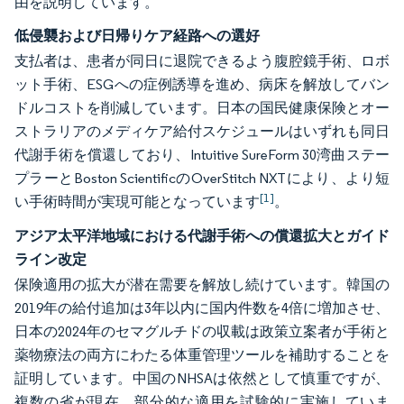
由を説明しています。
低侵襲および日帰りケア経路への選好
支払者は、患者が同日に退院できるよう腹腔鏡手術、ロボ
ット手術、ESGへの症例誘導を進め、病床を解放してバン
ドルコストを削減しています。日本の国民健康保険とオー
ストラリアのメディケア給付スケジュールはいずれも同日
代謝手術を償還しており、Intuitive SureForm 30湾曲ステー
プラーとBoston ScientificのOverStitch NXTにより、より短
[1]
い手術時間が実現可能となっています
。
アジア太平洋地域における代謝手術への償還拡大とガイド
ライン改定
保険適用の拡大が潜在需要を解放し続けています。韓国の
2019年の給付追加は3年以内に国内件数を4倍に増加させ、
日本の2024年のセマグルチドの収載は政策立案者が手術と
薬物療法の両方にわたる体重管理ツールを補助することを
証明しています。中国のNHSAは依然として慎重ですが、
複数の省が現在、部分的な適用を試験的に実施していま