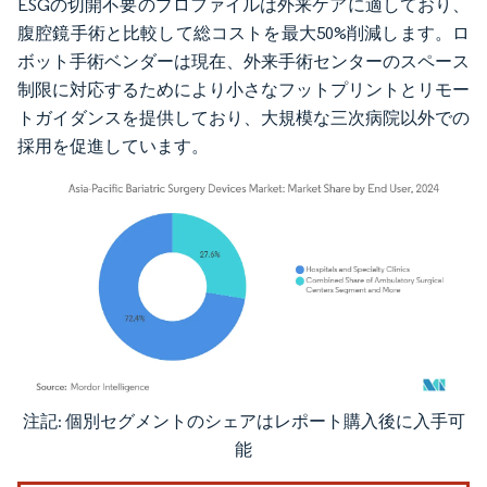
ESGの切開不要のプロファイルは外来ケアに適しており、
腹腔鏡手術と比較して総コストを最大50%削減します。ロ
ボット手術ベンダーは現在、外来手術センターのスペース
制限に対応するためにより小さなフットプリントとリモー
トガイダンスを提供しており、大規模な三次病院以外での
採用を促進しています。
注記: 個別セグメントのシェアはレポート購入後に入手可
画像 © Mordor Intelligence。再利用にはCC BY 4.0の表示が必要です。
能