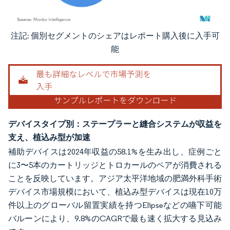
注記: 個別セグメントのシェアはレポート購入後に入手可
画像 © Mordor Intelligence。再利用にはCC BY 4.0の表示が必要です。
能
デバイスタイプ別：ステープラーと縫合システムが収益を
支え、植込み型が加速
補助デバイスは2024年収益の58.1%を生み出し、症例ごと
に3〜5本のカートリッジとトロカールのペアが消費される
ことを反映しています。アジア太平洋地域の肥満外科手術
デバイス市場規模において、植込み型デバイスは現在10万
件以上のグローバル留置実績を持つElipseなどの嚥下可能
バルーンにより、9.8%のCAGRで最も速く拡大する見込み