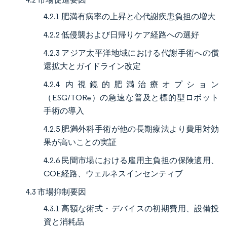
4.2.1 肥満有病率の上昇と心代謝疾患負担の増大
4.2.2 低侵襲および日帰りケア経路への選好
4.2.3 アジア太平洋地域における代謝手術への償
還拡大とガイドライン改定
4.2.4 内視鏡的肥満治療オプション
（ESG/TORe）の急速な普及と標的型ロボット
手術の導入
4.2.5 肥満外科手術が他の長期療法より費用対効
果が高いことの実証
4.2.6 民間市場における雇用主負担の保険適用、
COE経路、ウェルネスインセンティブ
4.3 市場抑制要因
4.3.1 高額な術式・デバイスの初期費用、設備投
資と消耗品