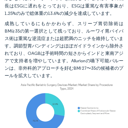
長はESGに遅れをとっており、ESGは重篤な有害事象が
1.25%のみで総体重の13.6%の減少を達成しています。
成熟しているにもかかわらず、スリーブ胃切除術は
BMI≧35の第一選択として残っており、ルーワイ胃バイパ
ス術は重篤な逆流症または超肥満のニッチを維持していま
す。調節型胃バンディングはほぼガイドラインから除外さ
れており、OAGBは手術時間の短さからインドと東南アジ
アで支持者を増やしています。Allurionの嚥下可能バルー
ンは、非外科的アプローチを好むBMI 27〜35の候補者のプ
ールを拡大しています。