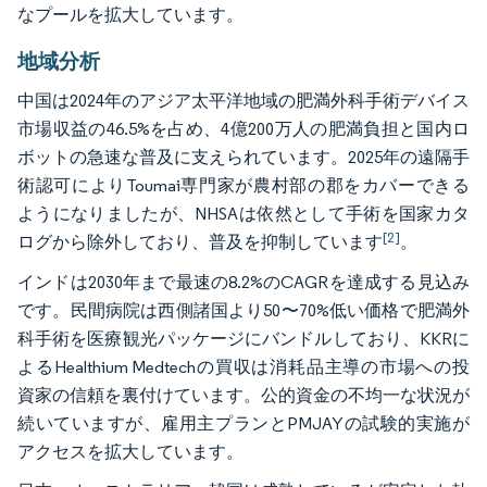
なプールを拡大しています。
地域分析
中国は2024年のアジア太平洋地域の肥満外科手術デバイス
市場収益の46.5%を占め、4億200万人の肥満負担と国内ロ
ボットの急速な普及に支えられています。2025年の遠隔手
術認可によりToumai専門家が農村部の郡をカバーできる
ようになりましたが、NHSAは依然として手術を国家カタ
[2]
ログから除外しており、普及を抑制しています
。
インドは2030年まで最速の8.2%のCAGRを達成する見込み
です。民間病院は西側諸国より50〜70%低い価格で肥満外
科手術を医療観光パッケージにバンドルしており、KKRに
よるHealthium Medtechの買収は消耗品主導の市場への投
資家の信頼を裏付けています。公的資金の不均一な状況が
続いていますが、雇用主プランとPMJAYの試験的実施が
アクセスを拡大しています。