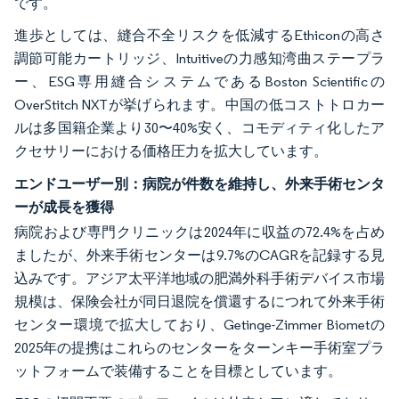
です。
進歩としては、縫合不全リスクを低減するEthiconの高さ
調節可能カートリッジ、Intuitiveの力感知湾曲ステープラ
ー、ESG専用縫合システムであるBoston Scientificの
OverStitch NXTが挙げられます。中国の低コストトロカー
ルは多国籍企業より30〜40%安く、コモディティ化したア
クセサリーにおける価格圧力を拡大しています。
エンドユーザー別：病院が件数を維持し、外来手術センタ
ーが成長を獲得
病院および専門クリニックは2024年に収益の72.4%を占め
ましたが、外来手術センターは9.7%のCAGRを記録する見
込みです。アジア太平洋地域の肥満外科手術デバイス市場
規模は、保険会社が同日退院を償還するにつれて外来手術
センター環境で拡大しており、Getinge-Zimmer Biometの
2025年の提携はこれらのセンターをターンキー手術室プラ
ットフォームで装備することを目標としています。