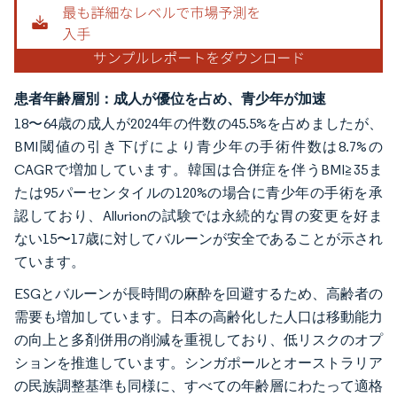
患者年齢層別：成人が優位を占め、青少年が加速
18〜64歳の成人が2024年の件数の45.5%を占めましたが、
BMI閾値の引き下げにより青少年の手術件数は8.7%の
CAGRで増加しています。韓国は合併症を伴うBMI≧35ま
たは95パーセンタイルの120%の場合に青少年の手術を承
認しており、Allurionの試験では永続的な胃の変更を好ま
ない15〜17歳に対してバルーンが安全であることが示され
ています。
ESGとバルーンが長時間の麻酔を回避するため、高齢者の
需要も増加しています。日本の高齢化した人口は移動能力
の向上と多剤併用の削減を重視しており、低リスクのオプ
ションを推進しています。シンガポールとオーストラリア
の民族調整基準も同様に、すべての年齢層にわたって適格