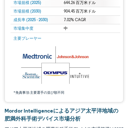
市場規模 (2025)
644.26 百万米ドル
市場規模 (2030)
904.45 百万米ドル
成長率 (2025 - 2030)
7.02% CAGR
市場集中度
中
画像 © Mordor Intelligence。再利用にはCC BY 4.0の表示が必要です。
主要プレーヤー
*免責事項:主要選手の並び順不同
Mordor Intelligenceによるアジア太平洋地域の
肥満外科手術デバイス市場分析