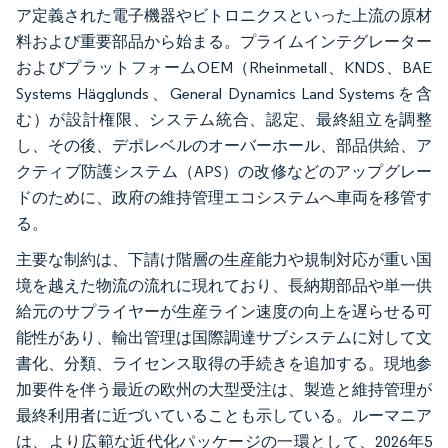
ア定義された電子機器やビトロニクスといった上流の原材
料および重要部品から始まる。プライムインテグレーター
およびプラットフォームOEM（Rheinmetall、KNDS、BAE
Systems Hägglunds、General Dynamics Land Systemsを含
む）が設計権限、システム統合、認定、最終組立を調整
し、その後、デポレベルのオーバーホール、部品供給、ア
クティブ防護システム（APS）の改修などのアップグレー
ドのために、政府の維持管理エコシステムへ車両を移管す
る。
主要な制約は、下請け階層の生産能力や規制対応が重い国
境を越えた物流の流れに現れており、長納期部品や単一供
給元のサプライヤーが生産ライン速度の向上を遅らせる可
能性があり、輸出管理は国際調達サブシステムに対して文
書化、分類、ライセンス取得の手続きを追加する。現地参
加要件を伴う最近の欧州の大型受注は、製造と維持管理が
最終利用者に近づいていることも示している。ルーマニア
は、より広範な近代化パッケージの一環として、2026年5