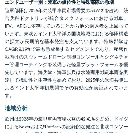
エンドユーザー別：陸軍の優位性と特殊部隊の急増
陸軍部隊は2025年の装甲車両市場需要の53.64%を占め、統
合兵科ドクトリンが統合タスクフォースにおける戦車、
IFV、APCに依存していることから他の購入者を上回って
います。東欧とインド太平洋の国境地域における部隊構造
の拡大が長期的な基本発注を支えています。特殊部隊は
CAGR 8.19%で最も急成長するセグメントであり、秘密作
戦向けのスウォームドローン制御コンソールとシグネチャ
ー管理コーティングを装備した軽量プラットフォームを優
先しています。海兵隊・海軍歩兵は水陸両用戦闘車両を調
達して機動性と生存性を高めており、2025年の米海兵隊に
よるインド太平洋初展開でその有効性が実証されていま
す。
地域分析
欧州は2025年の装甲車両市場収益の42.41%を占め、ドイツ
によるBoxerおよびPatriaへの記録的な発注と北欧コンソー