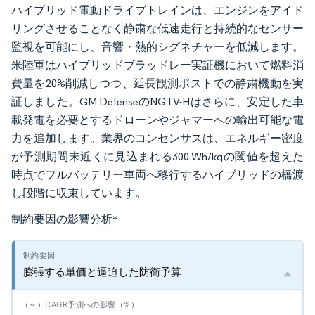
ハイブリッド電動ドライブトレインは、エンジンをアイド
リングさせることなく静粛な低速走行と持続的なセンサー
監視を可能にし、音響・熱的シグネチャーを低減します。
米陸軍はハイブリッドブラッドレー実証機において燃料消
費量を20%削減しつつ、延長観測ポストでの静粛機動を実
証しました。GM DefenseのNGTV-Hはさらに、安定した車
載発電を必要とするドローンやジャマーへの輸出可能な電
力を追加します。業界のコンセンサスは、エネルギー密度
が予測期間末近くに見込まれる300 Wh/kgの閾値を超えた
時点でフルバッテリー車両へ移行するハイブリッドの橋渡
し段階に収束しています。
制約要因の影響分析
*
膨張する単価と逼迫した防衛予算