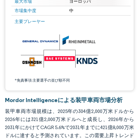
最大市場
ヨーロッパ
市場集中度
中
画像 © Mordor Intelligence。再利用にはCC BY 4.0の表示が必要です。
主要プレーヤー
*免責事項:主要選手の並び順不同
Mordor Intelligenceによる装甲車両市場分析
装甲車両市場規模は、2025年の304億2,000万米ドルから
2026年には321億2,000万米ドルへと成長し、2026年から
2031年にかけてCAGR 5.6%で2031年までに421億8,000万米
ドルに達すると予測されています。この需要上昇トレンド