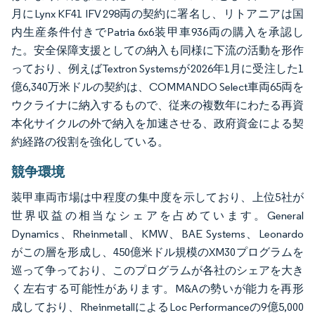
月にLynx KF41 IFV 298両の契約に署名し、リトアニアは国
内生産条件付きでPatria 6x6装甲車936両の購入を承認し
た。安全保障支援としての納入も同様に下流の活動を形作
っており、例えばTextron Systemsが2026年1月に受注した1
億6,340万米ドルの契約は、COMMANDO Select車両65両を
ウクライナに納入するもので、従来の複数年にわたる再資
本化サイクルの外で納入を加速させる、政府資金による契
約経路の役割を強化している。
競争環境
装甲車両市場は中程度の集中度を示しており、上位5社が
世界収益の相当なシェアを占めています。General
Dynamics、Rheinmetall、KMW、BAE Systems、Leonardo
がこの層を形成し、450億米ドル規模のXM30プログラムを
巡って争っており、このプログラムが各社のシェアを大き
く左右する可能性があります。M&Aの勢いが能力を再形
成しており、RheinmetallによるLoc Performanceの9億5,000