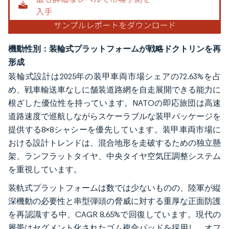
機動性別：装輪式プラットフォームが戦略ドクトリンを再
形成
装輪式設計は2025年の装甲車両市場シェアの72.63%を占
め、戦車輸送車なしに舗装道路網を自走展開できる能力に
根ざした優位性を持っています。NATOの即応旅団は高速
道路速度で巡航しながらスケーラブルな装甲パッケージを
提供する8×8シャシーを優先しています。装甲車両市場に
おける設計トレンドは、混合地形を走破するための独立懸
架、ランフラットタイヤ、中央タイヤ空気圧調整システム
を重視しています。
装軌式プラットフォームは数では少ないものの、陸軍が縦
深機動の必要性と串型弾頭の脅威に対する重厚な正面防護
を再認識する中、CAGR 8.65%で回復しています。現代の
履帯はセグメント化されたゴム複合パッドを採用し、オフ