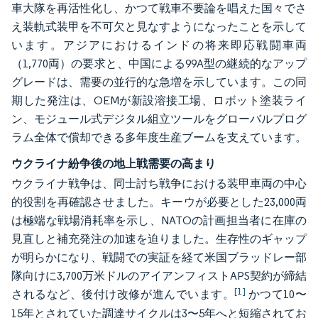
車大隊を再活性化し、かつて戦車不要論を唱えた国々でさ
え装軌式装甲を不可欠と見なすようになったことを示して
います。アジアにおけるインドの将来即応戦闘車両
（1,770両）の要求と、中国による99A型の継続的なアップ
グレードは、需要の並行的な急増を示しています。この同
期した発注は、OEMが新設溶接工場、ロボット塗装ライ
ン、モジュール式デジタル組立ツールをグローバルプログ
ラム全体で償却できる多年度生産ブームを支えています。
ウクライナ紛争後の地上戦需要の高まり
ウクライナ戦争は、同士討ち戦争における装甲車両の中心
的役割を再確認させました。キーウが必要とした23,000両
は極端な戦場消耗率を示し、NATOの計画担当者に在庫の
見直しと補充発注の加速を迫りました。生存性のギャップ
が明らかになり、戦闘での実証を経て米国ブラッドレー部
隊向けに3,700万米ドルのアイアンフィストAPS契約が締結
[1]
されるなど、後付け改修が進んでいます。
かつて10〜
15年とされていた調達サイクルは3〜5年へと短縮されてお