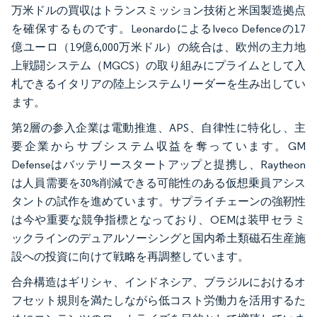
万米ドルの買収はトランスミッション技術と米国製造拠点
を確保するものです。LeonardoによるIveco Defenceの17
億ユーロ（19億6,000万米ドル）の統合は、欧州の主力地
上戦闘システム（MGCS）の取り組みにプライムとして入
札できるイタリアの陸上システムリーダーを生み出してい
ます。
第2層の参入企業は電動推進、APS、自律性に特化し、主
要企業からサブシステム収益を奪っています。GM
Defenseはバッテリースタートアップと提携し、Raytheon
は人員需要を30%削減できる可能性のある仮想乗員アシス
タントの試作を進めています。サプライチェーンの強靭性
は今や重要な競争指標となっており、OEMは装甲セラミ
ックラインのデュアルソーシングと国内希土類磁石生産施
設への投資に向けて戦略を再調整しています。
合弁構造はギリシャ、インドネシア、ブラジルにおけるオ
フセット規則を満たしながら低コスト労働力を活用するた