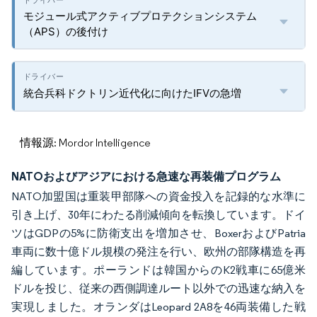
モジュール式アクティブプロテクションシステム
（APS）の後付け
統合兵科ドクトリン近代化に向けたIFVの急増
情報源: Mordor Intelligence
NATOおよびアジアにおける急速な再装備プログラム
NATO加盟国は重装甲部隊への資金投入を記録的な水準に
引き上げ、30年にわたる削減傾向を転換しています。ドイ
ツはGDPの5%に防衛支出を増加させ、BoxerおよびPatria
車両に数十億ドル規模の発注を行い、欧州の部隊構造を再
編しています。ポーランドは韓国からのK2戦車に65億米
ドルを投じ、従来の西側調達ルート以外での迅速な納入を
実現しました。オランダはLeopard 2A8を46両装備した戦