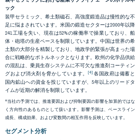
ック
装甲セラミック、希土類磁石、高強度鍛造品は慢性的な不
足に悩まされています。米国の鍛造セクターは2000年以降
241工場を失い、現在は52%の稼働率で操業しており、船
体・砲塔の生産ペースを制限しています。中国は世界の希
土類の大部分を精製しており、地政学的緊張が高まった場
合に戦略的なボトルネックとなります。欧州の化学品供給
の混乱は、乗員生存システムに不可欠な推進剤コーティン
[4]
グおよび消火剤を脅かしています。
各国政府は備蓄と
国内鉱山への資金を投じていますが、5年以上のリードタ
イムが近期の解消を制限しています。
*当社の予測では、推進要因および抑制要因の影響を加算的ではな
く方向性のあるものとして扱います。影響予測は、ベースライン
成長、構成効果、および変数間の相互作用を反映しています。
セグメント分析