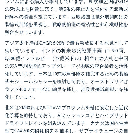
シアムによる購入が牽引しています。東欧加盟国はGDP
の3%以上を防衛に充て、第5条の抑止力を強化する装軌式
部隊への資金を投じています。西欧諸国は域外展開向けの
装輪式部隊を重視し、戦略的輸送の経済性と都市機動性を
融合させています。
アジア太平洋はCAGR 6.98%で最も急成長する地域として
続いています。インドの将来歩兵戦闘車両（1,750両、
6,000億インドルピー（72億米ドル）相当）の入札と中国
の99A型の段階的アップグレードが地域の統合業者を活性
化しています。日本は10式戦車部隊を補完するための装輪
式モジュールシャシーを検討しており、オーストラリアは
ランド400フェーズ3に軸足を移し、歩兵近接戦闘能力を強
化しています。
北米はXM30およびJLTV A2プログラムを軸に安定した近代
化予算を維持しており、AIミッションコアとハイブリッド
ドライブトレインを組み込んでいます。カナダは国内生産
型でLAV 6.0の損耗損失を補填し、サプライチェーンの自