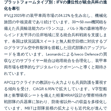
プラットフォームタイプ別：IFVの優位性が統合兵科の進
化を牽引
IFVは2025年の装甲車両市場の34.12%を生み出し、機械化
旅団の中核資産であり続けています。30〜50 mm機関砲を
備えた兵員輸送能力のバランスは、バルト海の森林地帯か
らインド太平洋の沿岸地域に至る統合兵科戦術を支援しま
す。各国は状況認識スイートと無人航空目標に対抗するプ
ログラマブル空中炸裂弾を搭載した旧式部隊のアップグレ
ードを進めています。LeonardoによるIveco Defenceの買
収などのサプライヤー統合は砲塔統合を合理化し、装甲車
両市場を標準的なデジタルバックボーンへと導くと期待さ
れています。
APCはウクライナの教訓から火力よりも兵員防護を重視す
る傾向を受け、CAGR 6.95%で拡大しています。V字型船
体と衝撃吸収シートを備えた軽量MRAP設計が警察特殊作
戦部隊の兵器庫に加わり、防衛省以外への収益を多様化し
ています。MBTは部隊規模の拡大よりも近代化が進んで