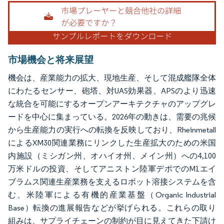
画像 © Mordor Intelligence。再利用にはCC BY 4.0の表示が必要です。
市場機会と将来展望
機会は、産業能力の拡大、現地生産、そして混成艦隊全体
にわたるセンサー、砲塔、対UAS効果器、APSのより迅速
な統合を可能にするオープンアーキテクチャのアップグレ
ードを中心に集まっている。2026年の動きは、需要の兆候
から生産能力の実行への転換を反映しており、Rheinmetall
によるXM30関連業務にリンクした生産拡大のための米国
内施設（ミシガン州、オハイオ州、メイン州）への4,100
万米ドルの投資、そしてアニストン陸軍デポでのM1エイ
ブラムス関連生産業務を支えるロボット溶接システムを含
む、米陸軍による有機的産業基盤（Organic Industrial
Base）転換の進展報告などが挙げられる。これらの取り
組みは、サプライチェーンの制約が目に見えてきた下請け