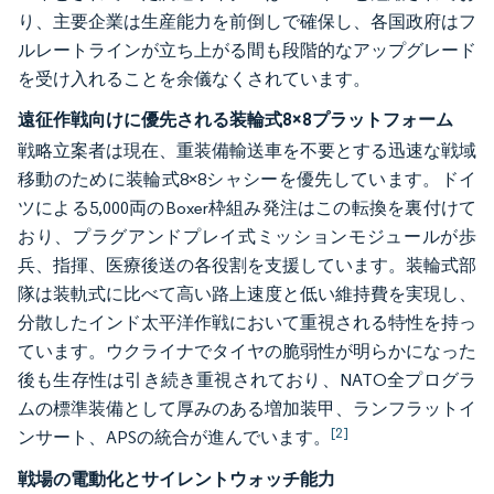
り、主要企業は生産能力を前倒しで確保し、各国政府はフ
ルレートラインが立ち上がる間も段階的なアップグレード
を受け入れることを余儀なくされています。
遠征作戦向けに優先される装輪式8×8プラットフォーム
戦略立案者は現在、重装備輸送車を不要とする迅速な戦域
移動のために装輪式8×8シャシーを優先しています。ドイ
ツによる5,000両のBoxer枠組み発注はこの転換を裏付けて
おり、プラグアンドプレイ式ミッションモジュールが歩
兵、指揮、医療後送の各役割を支援しています。装輪式部
隊は装軌式に比べて高い路上速度と低い維持費を実現し、
分散したインド太平洋作戦において重視される特性を持っ
ています。ウクライナでタイヤの脆弱性が明らかになった
後も生存性は引き続き重視されており、NATO全プログラ
ムの標準装備として厚みのある増加装甲、ランフラットイ
[2]
ンサート、APSの統合が進んでいます。
戦場の電動化とサイレントウォッチ能力