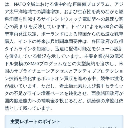
は、NATO全域における集中的な再装備プログラム、アジ
ア太平洋地域での調達増加、および生存性を高めながら燃
料消費を削減するサイレントウォッチ電動型への急速な関
心の高まりを反映しています。ドイツによる8,500台の新
型車両発注決定、ポーランドによる韓国からの迅速な戦車
購入、インドの将来歩兵戦闘車両要件は、各国政府が取得
タイムラインを短縮し、迅速に配備可能なモジュール設計
を優先している状況を示しています。主要企業が450億米
ドル規模のXM30プログラムなどの大型契約を追求し、米
国のサプライチェーンアクセスとアクティブプロテクショ
ン技術を強化するボルトオン買収を進める中、競争の激化
が続いています。ただし、希土類元素および装甲セラミッ
クの不足がライン増産ペースを鈍化させ、西側諸国政府が
国内鍛造能力への補助金を投じるなど、供給側の摩擦は依
然として残っています。
主要レポートのポイント