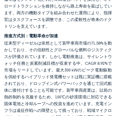
ロードトラクションを維持しながら路上寿命を延ばしてい
ます。両方の機動タイプを組み合わせた運用により、指揮
官はタスクフォースを調整でき、この柔軟性が将来のドク
トリンを支えています。
推進方式別：電動革命が加速
従来型ディーゼルは依然として装甲車両市場の71.58%を動
かしており、その信頼性とグローバルな燃料ロジスティク
スが評価されています。しかし電動推進は、サイレントウ
ォッチ任務と炭素削減目標が収束する中、CAGR 8.92%で
市場をリードしています。最大300 kWのピーク電動駆動
を供給するハイブリッド発電機セットは既に実証機に搭載
されており、ドロップイン式パワーパックを通じて旧式船
体に後付けすることも可能です。装甲車両産業は、以前の
熱的制約を克服するため、100℃の砂漠環境に対応できる
固体電池と冷却ループへの投資を進めています。充電イン
フラは遠征作戦への障壁として残っており、戦域マイクロ