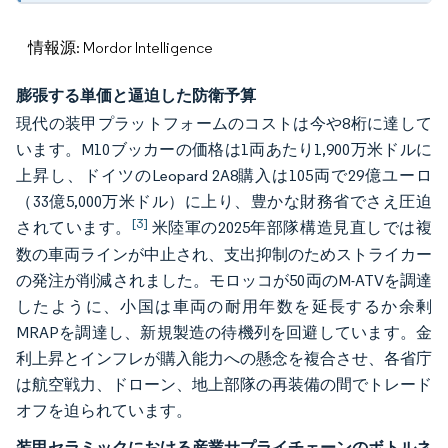
情報源: Mordor Intelligence
膨張する単価と逼迫した防衛予算
現代の装甲プラットフォームのコストは今や8桁に達して
います。M10ブッカーの価格は1両あたり1,900万米ドルに
上昇し、ドイツのLeopard 2A8購入は105両で29億ユーロ
（33億5,000万米ドル）に上り、豊かな財務省でさえ圧迫
[3]
されています。
米陸軍の2025年部隊構造見直しでは複
数の車両ラインが中止され、支出抑制のためストライカー
の発注が削減されました。モロッコが50両のM-ATVを調達
したように、小国は車両の耐用年数を延長するか余剰
MRAPを調達し、新規製造の待機列を回避しています。金
利上昇とインフレが購入能力への懸念を複合させ、各省庁
は航空戦力、ドローン、地上部隊の再装備の間でトレード
オフを迫られています。
装甲セラミックにおける産業サプライチェーンのボトルネ