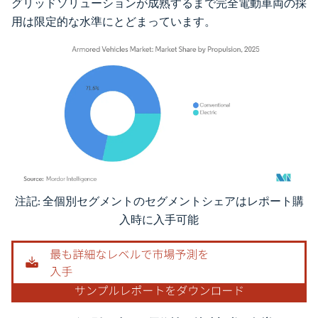
グリッドソリューションが成熟するまで完全電動車両の採
用は限定的な水準にとどまっています。
注記: 全個別セグメントのセグメントシェアはレポート購
画像 © Mordor Intelligence。再利用にはCC BY 4.0の表示が必要です。
入時に入手可能