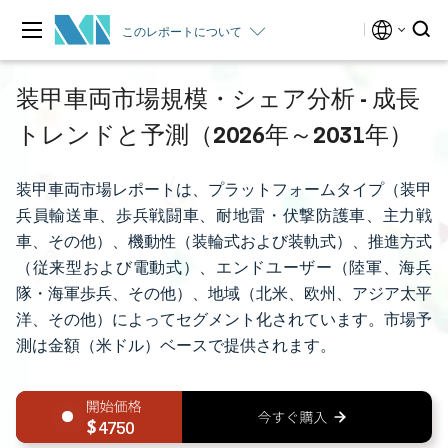
このレポートについて
装甲車両市場規模・シェア分析 - 成長
トレンドと予測（2026年～2031年）
装甲車両市場レポートは、プラットフォームタイプ（装甲
兵員輸送車、歩兵戦闘車、耐地雷・伏撃防護車、主力戦
車、その他）、機動性（装輪式および装軌式）、推進方式
（従来型および電動式）、エンドユーザー（陸軍、海兵
隊・海軍歩兵、その他）、地域（北米、欧州、アジア太平
洋、その他）によってセグメント化されています。市場予
測は金額（米ドル）ベースで提供されます。
4750