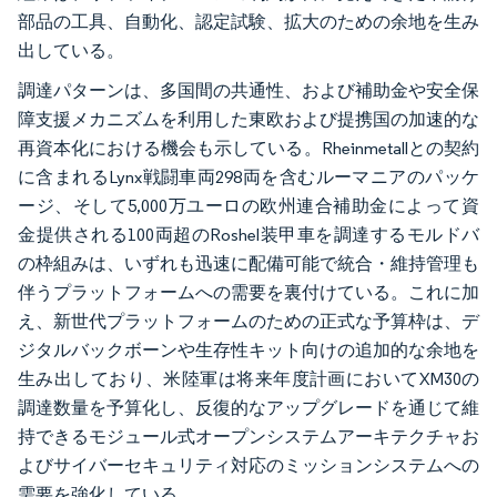
部品の工具、自動化、認定試験、拡大のための余地を生み
出している。
調達パターンは、多国間の共通性、および補助金や安全保
障支援メカニズムを利用した東欧および提携国の加速的な
再資本化における機会も示している。Rheinmetallとの契約
に含まれるLynx戦闘車両298両を含むルーマニアのパッケ
ージ、そして5,000万ユーロの欧州連合補助金によって資
金提供される100両超のRoshel装甲車を調達するモルドバ
の枠組みは、いずれも迅速に配備可能で統合・維持管理も
伴うプラットフォームへの需要を裏付けている。これに加
え、新世代プラットフォームのための正式な予算枠は、デ
ジタルバックボーンや生存性キット向けの追加的な余地を
生み出しており、米陸軍は将来年度計画においてXM30の
調達数量を予算化し、反復的なアップグレードを通じて維
持できるモジュール式オープンシステムアーキテクチャお
よびサイバーセキュリティ対応のミッションシステムへの
需要を強化している。