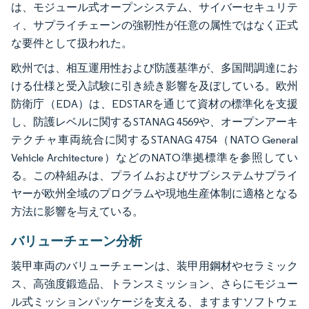
は、モジュール式オープンシステム、サイバーセキュリテ
ィ、サプライチェーンの強靭性が任意の属性ではなく正式
な要件として扱われた。
欧州では、相互運用性および防護基準が、多国間調達にお
ける仕様と受入試験に引き続き影響を及ぼしている。欧州
防衛庁（EDA）は、EDSTARを通じて資材の標準化を支援
し、防護レベルに関するSTANAG 4569や、オープンアーキ
テクチャ車両統合に関するSTANAG 4754（NATO General
Vehicle Architecture）などのNATO準拠標準を参照してい
る。この枠組みは、プライムおよびサブシステムサプライ
ヤーが欧州全域のプログラムや現地生産体制に適格となる
方法に影響を与えている。
バリューチェーン分析
装甲車両のバリューチェーンは、装甲用鋼材やセラミック
ス、高強度鍛造品、トランスミッション、さらにモジュー
ル式ミッションパッケージを支える、ますますソフトウェ