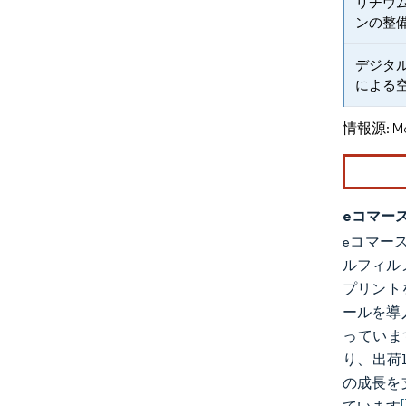
リチウ
ンの整
デジタ
による
情報源: Mord
eコマー
eコマー
ルフィル
プリント
ールを導
っていま
り、出荷
の成長を
[