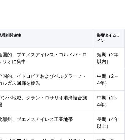
地理的関連性
影響タイムラ
イン
全国的、ブエノスアイレス・コルドバ・ロ
短期（2年
サリオに集中
以内）
全国的、イドロビアおよびベルグラーノ・
中期（2～
カルガス回廊を優先
4年）
パンパ地域、グラン・ロサリオ港湾複合施
中期（2～
設
4年）
北部州、ブエノスアイレス工業地帯
長期（4年
以上）