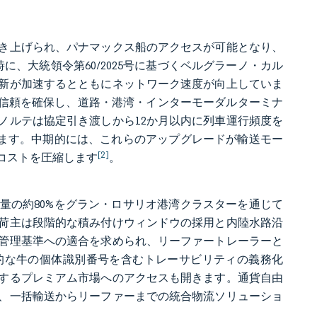
に引き上げられ、パナマックス船のアクセスが可能となり、
、大統領令第60/2025号に基づくベルグラーノ・カル
新が加速するとともにネットワーク速度が向上していま
家の信頼を確保し、道路・港湾・インターモーダルターミナ
ノルテは協定引き渡しから12か月以内に列車運行頻度を
います。中期的には、これらのアップグレードが輸送モー
[2]
コストを圧縮します
。
量の約80%をグラン・ロサリオ港湾クラスターを通じて
荷主は段階的な積み付けウィンドウの採用と内陸水路沿
管理基準への適合を求められ、リーファートレーラーと
子的な牛の個体識別番号を含むトレーサビリティの義務化
するプレミアム市場へのアクセスも開きます。通貨自由
、一括輸送からリーファーまでの統合物流ソリューショ