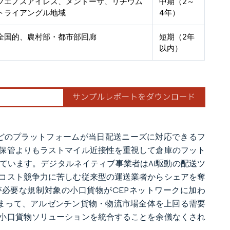
ブエノスアイレス、メンドーサ、リチウム
中期（2～
トライアングル地域
4年）
全国的、農村部・都市部回廊
短期（2年
以内）
reなどのプラットフォームが当日配送ニーズに対応できるフ
保管よりもラストマイル近接性を重視して倉庫のフット
ています。デジタルネイティブ事業者はAI駆動の配送ツ
コスト競争力に苦しむ従来型の運送業者からシェアを奪
必要な規制対象の小口貨物がCEPネットワークに加わ
まって、アルゼンチン貨物・物流市場全体を上回る需要
小口貨物ソリューションを統合することを余儀なくされ