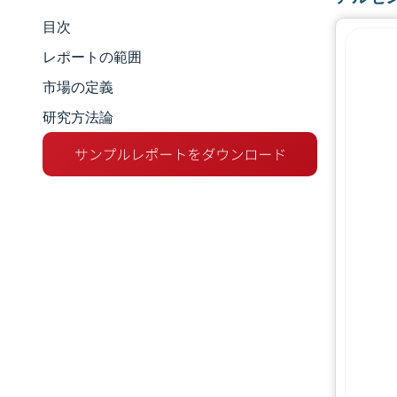
目次
市場規模とシェア
レポートの範囲
市場分析
市場の定義
研究方法論
トレンドとインサイト
セグメント分析
地理分析
競争環境
主要プレーヤー
業界の動向