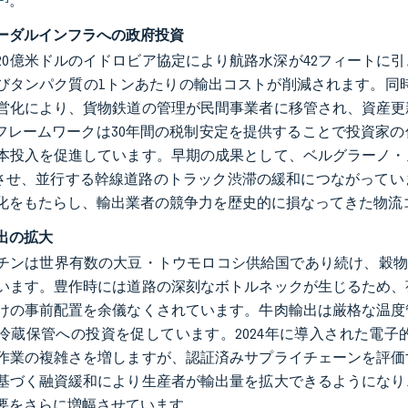
。
ーダルインフラへの政府投資
～120億米ドルのイドロビア協定により航路水深が42フィート
びタンパク質の1トンあたりの輸出コストが削減されます。同時に
営化により、貨物鉄道の管理が民間事業者に移管され、資産更
GIフレームワークは30年間の税制安定を提供することで投資
本投入を促進しています。早期の成果として、ベルグラーノ・
加させ、並行する幹線道路のトラック渋滞の緩和につながって
化をもたらし、輸出業者の競争力を歴史的に損なってきた物流
出の拡大
チンは世界有数の大豆・トウモロコシ供給国であり続け、穀物
います。豊作時には道路の深刻なボトルネックが生じるため、
けの事前配置を余儀なくされています。牛肉輸出は厳格な温度
冷蔵保管への投資を促しています。2024年に導入された電
作業の複雑さを増しますが、認証済みサプライチェーンを評価
基づく融資緩和により生産者が輸出量を拡大できるようになり
要をさらに増幅させています。