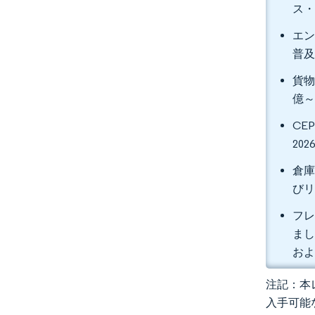
ス・
エン
普及
貨物
億～
CE
20
倉庫
びリ
フレ
ま
およ
注記：本レ
入手可能