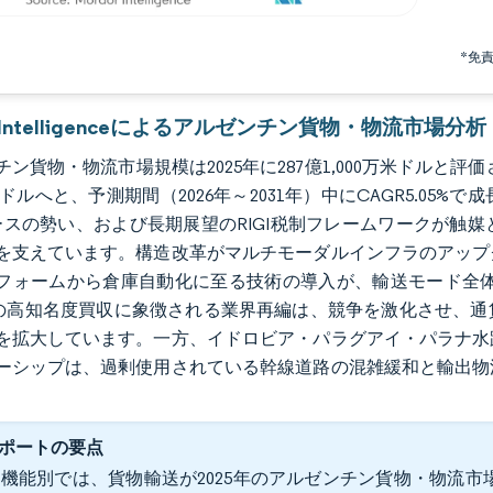
*免
r Intelligenceによるアルゼンチン貨物・物流市場分析
ン貨物・物流市場規模は2025年に287億1,000万米ドルと評価され、
万米ドルへと、予測期間（2026年～2031年）中にCAGR5.
ースの勢い、および長期展望のRIGI税制フレームワークが触
を支えています。構造改革がマルチモーダルインフラのアップ
フォームから倉庫自動化に至る技術の導入が、輸送モード全体
nkerの高知名度買収に象徴される業界再編は、競争を激化させ
を拡大しています。一方、イドロビア・パラグアイ・パラナ水
ーシップは、過剰使用されている幹線道路の混雑緩和と輸出物
ポートの要点
機能別では、貨物輸送が2025年のアルゼンチン貨物・物流市場