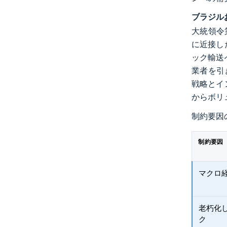
ブラジル
大統領令
に近接し
ック輸送
業者を引
戦略とイ
からボリ
制約要因
制約要因
マクロ
老朽化
ク