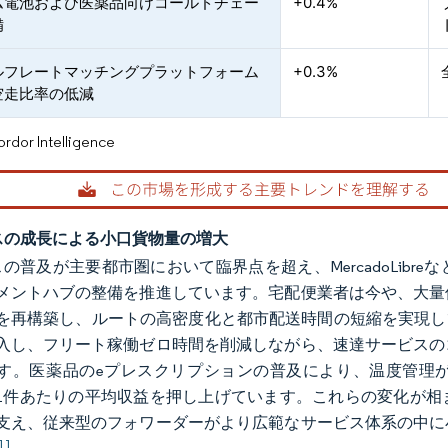
ム電池および医薬品向けコールドチェー
+0.4%
備
ルフレートマッチングプラットフォーム
+0.3%
空走比率の低減
or Intelligence
スの成長による小口貨物量の増大
スの普及が主要都市圏において臨界点を超え、MercadoLib
メントハブの整備を推進しています。宅配便業者は今や、大量
を再構築し、ルートの高密度化と都市配送時間の短縮を実現し
入し、フリート稼働ゼロ時間を削減しながら、速達サービスの
す。医薬品のeプレスクリプションの普及により、温度管理が
1件あたりの平均収益を押し上げています。これらの変化が相
支え、従来型のフォワーダーがより広範なサービス体系の中に
1]