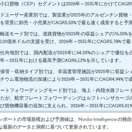
小口貨物（CEP）セグメントは2026年～2031年にかけてCAGR
ドユーザー産業別では、製造業が2025年のアルゼンチン貨物・
を背景に卸売・小売業がCAGR5.53%で最も速く成長すると予測さ
輸送モード別では、道路貨物が2025年の収益シェアの76.35
120億米ドルの支援を受け、2026年～2031年にCAGR5.78
P仕向地別では、国内配送が2025年に64.20%のシェアで優
26年～2031年における最高予測CAGR6.12%を示しています。
保管・収納タイプ別では、非温度管理施設が2025年に収益シェ
チウム電池物流の加速により2026年～2031年にCAGR4.94%
ートフォワーディングモード別では、海上・内陸水路フレートフォ
したが、航空フレートフォワーディングはルフトハンザカーゴ
び貨物機容量の追加に支えられ、2026年～2031年にCAGR5.
ポートの市場規模および予測値は、Mordor Intelligence
な最新のデータと洞察に基づいて更新されています。