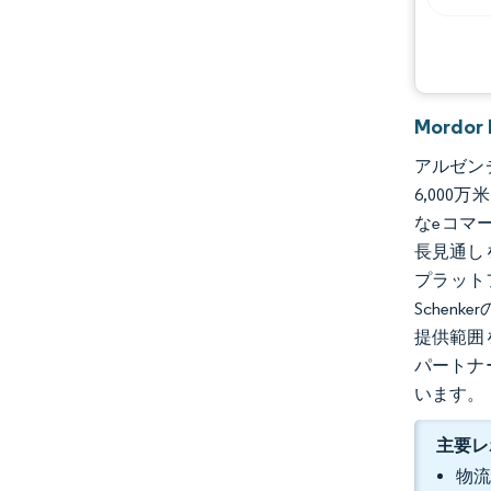
Mordo
アルゼンチ
6,000
なeコマ
長見通し
プラット
Sche
提供範囲
パートナ
います。
主要レ
物流