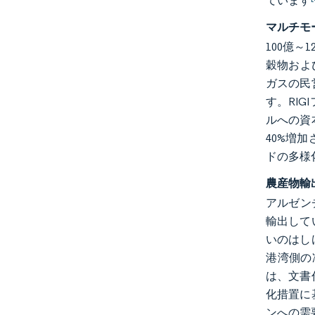
ています
マルチモ
100億
穀物およ
ガスの民
す。RI
ルへの資
40%増
ドの多様
農産物輸
アルゼン
輸出して
いのはし
港湾側の
は、文書
化措置に
ンへの需