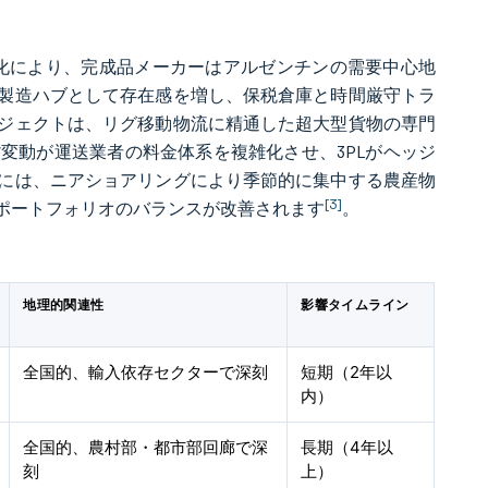
合理化により、完成品メーカーはアルゼンチンの需要中心地
製造ハブとして存在感を増し、保税倉庫と時間厳守トラ
ジェクトは、リグ移動物流に精通した超大型貨物の専門
変動が運送業者の料金体系を複雑化させ、3PLがヘッジ
には、ニアショアリングにより季節的に集中する農産物
[3]
ポートフォリオのバランスが改善されます
。
地理的関連性
影響タイムライン
全国的、輸入依存セクターで深刻
短期（2年以
内）
全国的、農村部・都市部回廊で深
長期（4年以
刻
上）