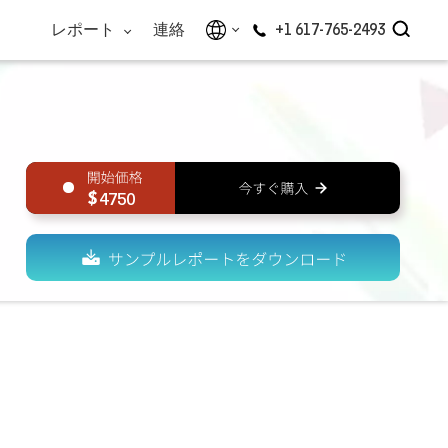
レポート
連絡
+1 617-765-2493
4750