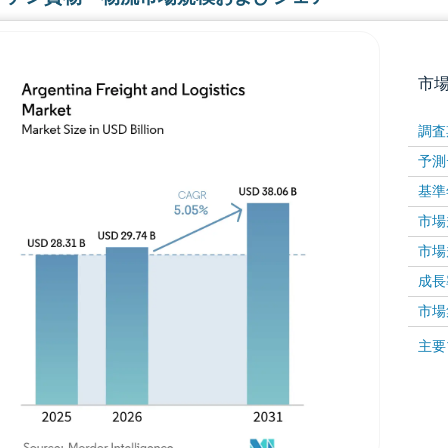
市
調査
予測
基準
市場規
市場規
成長率 
画像 © Mordor Intelligence。再利用にはCC BY 4
市場
画像 ©
主要