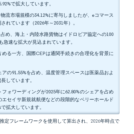
5.92%で拡大しています。
物流市場規模の34.12%に寄与しましたが、eコマース
れています（2026年～2031年）。
%を占め、海上・内陸水路貨物はイドロビア協定への100
%で最も急速な拡大が見込まれています。
位を占める一方、国際CEPは通関手続きの合理化を背景に
アの91.55%を占め、温度管理スペースは医薬品およ
で成長しています。
ワーディングが2025年に62.80%のシェアを占め
のエセイサ新規就航便などの段階的なベリーホールド
01%で拡大しています。
 の独自推定フレームワークを使用して算出され、2026年時点で