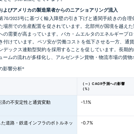
およびアメリカの製造業者からのニアショアリング流入
第70/2023号に基づく輸入障壁の引き下げと通関手続きの
た場所での生産配置を促されています。北部州が国境を越えた
への需要が高まっています。バカ・ムエルタのエネルギープロ
き付けています。ペソ安が労働コストを低下させる一方、通貨
ンデックス連動型契約を採用することを促しています。長期的
ュームの流れが多様化し、アルゼンチン貨物・物流市場の貨物
の影響分析
*
（～）CAGR予測への影響
（%）
経済の不安定性と通貨変動
-1.1%
した道路・鉄道インフラのボトルネッ
-0.7%