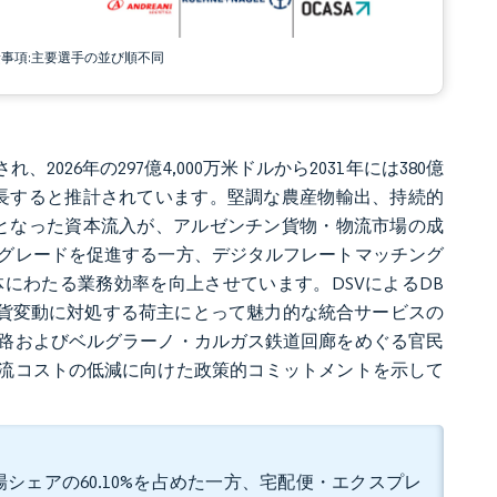
責事項:主要選手の並び順不同
2026年の297億4,000万米ドルから2031年には380億
05%で成長すると推計されています。堅調な農産物輸出、持続的
媒となった資本流入が、アルゼンチン貨物・物流市場の成
グレードを促進する一方、デジタルフレートマッチング
にわたる業務効率を向上させています。DSVによるDB
、通貨変動に対処する荷主にとって魅力的な統合サービスの
路およびベルグラーノ・カルガス鉄道回廊をめぐる官民
流コストの低減に向けた政策的コミットメントを示して
シェアの60.10%を占めた一方、宅配便・エクスプレ