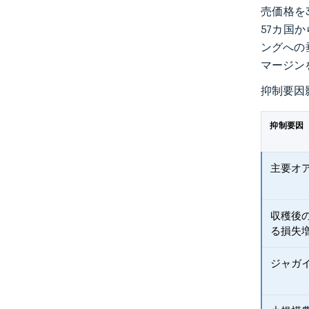
売価格を
57カ国
ングへの
マージン
抑制要因
抑制要因
主要オ
収穫後
る損失
ジャガ