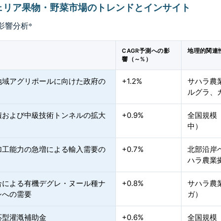
ェリア果物・野菜市場のトレンドとインサイト
影響分析
*
CAGR予測への影
地理的関連
響（～%）
地域アグリポールに向けた政府の
+1.2%
サハラ農
ルグラ、
積および中級技術トンネルの拡大
+0.9%
全国規模
中）
加工能力の急増による輸入需要の
+0.7%
北部沿岸
ハラ農業
合による有機デグレ・ヌール種ナ
+0.8%
サハラ農
シへの需要
ガ）
応型灌漑補助金
+0.6%
全国規模