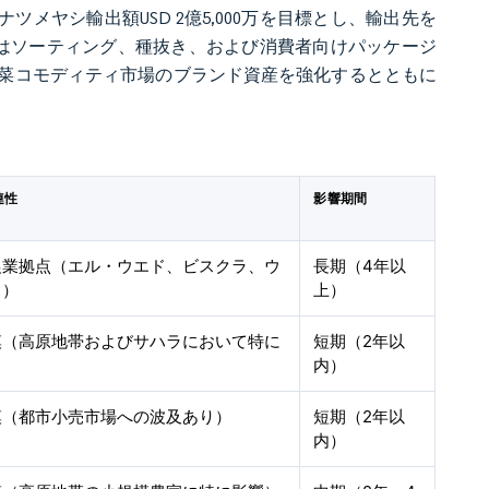
ツメヤシ輸出額USD 2億5,000万を目標とし、輸出先を
グはソーティング、種抜き、および消費者向けパッケージ
菜コモディティ市場のブランド資産を強化するとともに
連性
影響期間
農業拠点（エル・ウエド、ビスクラ、ウ
長期（4年以
ラ）
上）
模（高原地帯およびサハラにおいて特に
短期（2年以
内）
模（都市小売市場への波及あり）
短期（2年以
内）