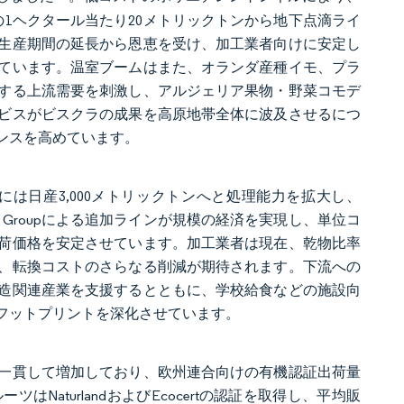
1ヘクタール当たり20メトリックトンから地下点滴ライ
は生産期間の延長から恩恵を受け、加工業者向けに安定し
ています。温室ブームはまた、オランダ産種イモ、プラ
する上流需要を刺激し、アルジェリア果物・野菜コモデ
ビスがビスクラの成果を高原地帯全体に波及させるにつ
ンスを高めています。
ら2025年には日産3,000メトリックトンへと処理能力を拡大し、
lle Groupによる追加ラインが規模の経済を実現し、単位コ
荷価格を安定させています。加工業者は現在、乾物比率
、転換コストのさらなる削減が期待されます。下流への
造関連産業を支援するとともに、学校給食などの施設向
フットプリントを深化させています。
に一貫して増加しており、欧州連合向けの有機認証出荷量
aturlandおよびEcocertの認証を取得し、平均販