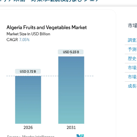
市
調査
予測
歴史
市場規
市場規
成長率 
画像 © Mordor Intelligence。再利用にはCC BY 4