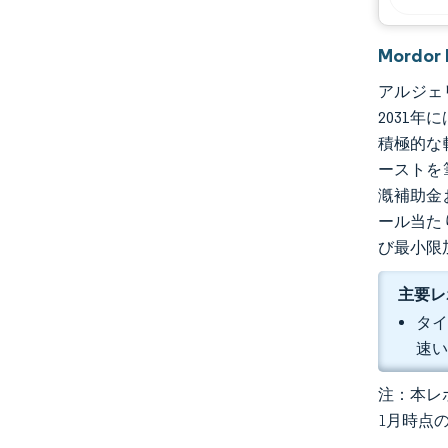
Mordo
アルジェリ
2031
積極的な
ーストを
漑補助金
ール当た
び最小限
主要レ
タイ
速
注：本レポ
1月時点