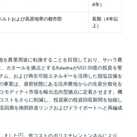
4年）
ベルトおよび高原地帯の都市部
長期（4年以
上）
の土地を農業用途に転換することを目指しており、サハラ農
は、カタールを拠点とするBaladnaがUSD 35億の投資を誓
下点滴システム、および再生可能エネルギーを活用した脱塩設備を
これらの事業は、過密状態にある沿岸農地からの生産分散化を
コモディティ市場を輸出志向型拠点に定着させます。機
コストをさらに削減し、投資家の投資回収期間を短縮し
流回廊を南部鉄道リンクおよびドライポートへと再編成
[2]
増しました
。低コストのポリエチレントンネルにより、