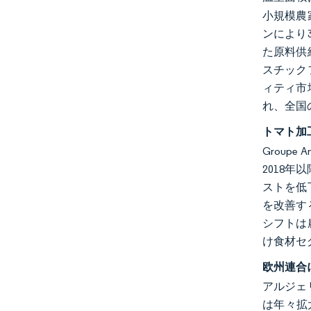
小規模農
ンにより
た原料供
スチック
ィティ市
れ、全国
トマト加
Group
2018年
ストを低
を改善す
シフトは
け食材セ
欧州連合
アルジェ
は年々拡