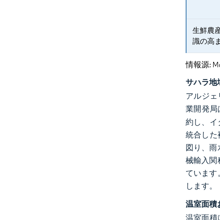
生鮮農
識の高
情報源: Mord
サハラ地
アルジェ
業開発局
約し、イタ
統合した
図り、雨
械輸入関
ています
します。
温室面積
温室面積は