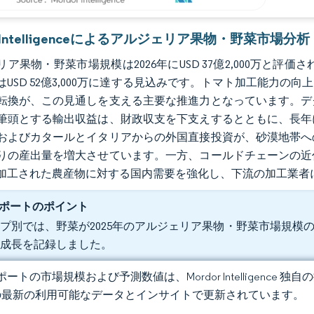
r Intelligenceによるアルジェリア果物・野菜市場分析
ア果物・野菜市場規模は2026年にUSD 37億2,000万と評価され
年にはUSD 52億3,000万に達する見込みです。トマト加工能
転換が、この見通しを支える主要な推進力となっています。デ
筆頭とする輸出収益は、財政収支を下支えするとともに、長年
およびカタールとイタリアからの外国直接投資が、砂漠地帯へ
りの産出量を増大させています。一方、コールドチェーンの近
加工された農産物に対する国内需要を強化し、下流の加工業者
ポートのポイント
プ別では、野菜が2025年のアルジェリア果物・野菜市場規模の54%
い成長を記録しました。
ートの市場規模および予測数値は、Mordor Intelligence
の最新の利用可能なデータとインサイトで更新されています。