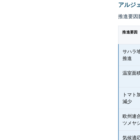
アルジ
推進要因
推進要因
サハラ
推進
温室面
トマト
減少
欧州連
ツメヤ
気候適