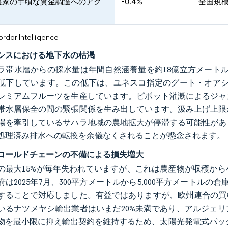
農家の手頃な資金調達へのアク
-0.4%
全国規
or Intelligence
シスにおける地下水の枯渇
ラ帯水層からの採水量は年間自然涵養量を約18億立方メート
低下しています。この低下は、ユネスコ指定のグート・オアシ
レミアムフルーツを生産しています。ピボット灌漑によるジャ
帯水層保全の間の緊張関係を生み出しています。汲み上げ上限
場を牽引しているサハラ地域の農地拡大が停滞する可能性があ
処理済み排水への転換を余儀なくされることが懸念されます。
コールドチェーンの不備による損失増大
の最大15%が毎年失われていますが、これは農産物が収穫から
は2025年7月、300平方メートルから5,000平方メートルの倉庫を
することで対応しました。有益ではありますが、欧州連合の買
いるナツメヤシ輸出業者はいまだ20%未満であり、アルジェ
物を最小限に抑え輸出契約を維持するため、太陽光発電式パック