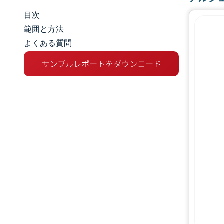
目次
市場規模とシェア
範囲と方法
よくある質問
市場分析
トレンドとインサイト
地理分析
規制環境
バリューチェーン分析
競争環境
機会と展望
業界の動向