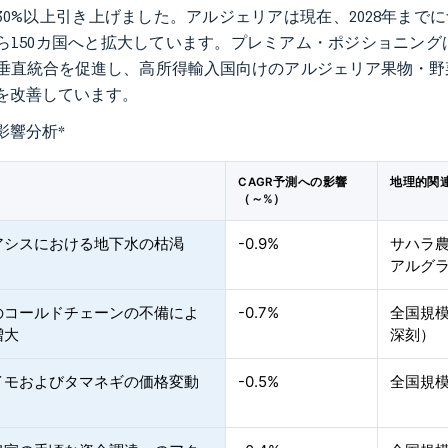
30%以上引き上げました。アルジェリアは現在、2028年までにナ
から150カ国へと拡大しています。プレミアム・ポジショニン
垂直統合を促進し、高所得輸入国向けのアルジェリア果物・野
を改善しています。
影響分析
*
CAGR予測への影響
地理的関
（～%）
アシスにおける地下水の枯渇
-0.9%
サハラ
アルグ
のコールドチェーンの不備によ
-0.7%
全国規
増大
深刻）
イモおよびタマネギの価格変動
-0.5%
全国規