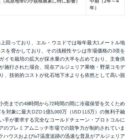
模（高原地帯の小規模農家に特に影響）
中期（2年～4
年）
ル上回っており、エル・ウエドでは毎年最大1メートル地
スを脅かしており、その浅根性ヤシは市場価格の3倍を
ガイモ栽培の拡大が採水量の大半を占めており、主食供
が施行された場合、現在アルジェリア果物・野菜コモデ
り、技術的コストが化石地下水よりも依然として高い脱
小売までの48時間から72時間の間に冷蔵保管を欠くため
対象に最大DZD 1億5,000万（USD 115万）の無利子融
い手が要求する完全なコールドチェーン・プロトコルに
リアのプレミアムニッチ市場での競争力が制約されていま
ハウスおよびIoT温度追跡の迅速な普及がアルジェリア