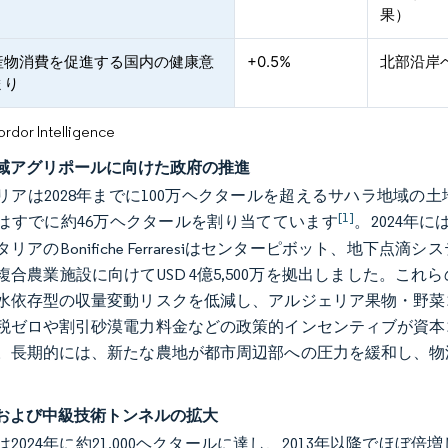
果）
産物消費を促進する国内の健康意
+0.5%
北部沿岸
まり
or Intelligence
域アグリポールに向けた政府の推進
リアは2028年までに100万ヘクタールを超えるサハラ地域
[1]
はすでに約46万ヘクタールを割り当てています
。2024年に
リアのBonifiche Ferraresiはセンターピボット、地
複合農業施設に向けてUSD 4億5,500万を拠出しました。
水依存型の収量変動リスクを低減し、アルジェリア果物・野菜
税ゼロや割引砂漠電力料金などの政策的インセンティブが資本
。長期的には、新たな農地が都市周辺部への圧力を緩和し、物
および中級技術トンネルの拡大
2024年に約21,000ヘクタールに達し、2013年以降でほぼ倍