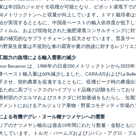
家は年2回のジャガイモ収穫が可能となり、ピボット灌漑下での
30メトリックトンへと収量が向上しています。トマト栽培者
給が実現するとともに、中国産ペーストの輸入依存度が低下し
フィルム、および現地化された施肥灌漑コンサルティングに対
場の補完的なサプライチェーンを拡大させています。普及サー
の野菜生産量は不規則な春の霜害や夏の熱波に対するレジリエ
工能力の急増による輸入需要の減少
e Amor Benamor は、1984年の日産200メトリックトンか
以降ペースト輸入量は60%減少しました。CARAJUSおよびLa Be
下させ、契約農業を促進するとともに、収穫ピーク時の農場出
るために高ブリックスのハイブリッド品種の試験を行っており
農村部のグエルマおよびスキクダに付加価値をもたらし、缶製
グメントにおけるアルジェリア果物・野菜コモディティ市場の
による有機デグレ・ヌール種ナツメヤシへの需要
リアのナツメヤシ輸出は過去10年間にわたり数量・金額とも
大しています。トルガ・パームズおよびジバン・アグロ・フルーツはN