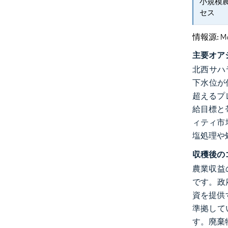
小規模
セス
情報源: Mord
主要オア
北西サハ
下水位が
超えるプ
給目標と
ィティ市
塩処理や
収穫後の
農業収益
です。政府
資を提供
準拠して
す。廃棄