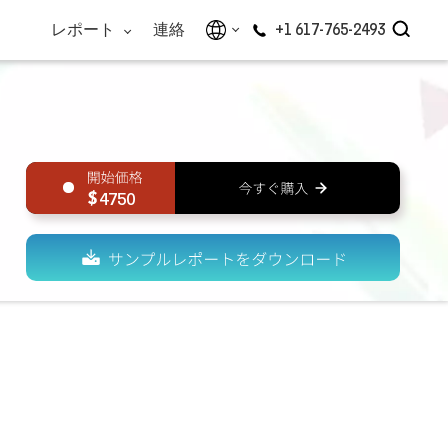
レポート
連絡
+1 617-765-2493
4750