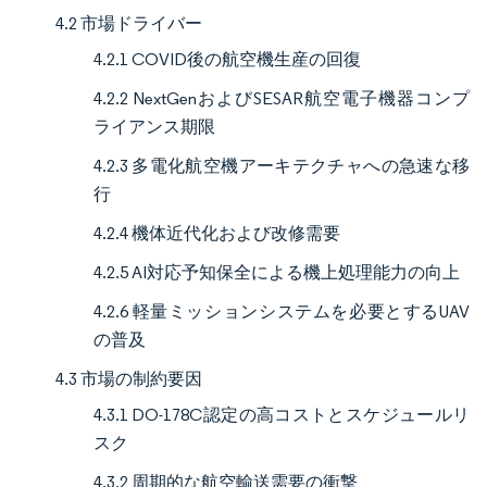
4.2 市場ドライバー
4.2.1 COVID後の航空機生産の回復
4.2.2 NextGenおよびSESAR航空電子機器コンプ
ライアンス期限
4.2.3 多電化航空機アーキテクチャへの急速な移
行
4.2.4 機体近代化および改修需要
4.2.5 AI対応予知保全による機上処理能力の向上
4.2.6 軽量ミッションシステムを必要とするUAV
の普及
4.3 市場の制約要因
4.3.1 DO-178C認定の高コストとスケジュールリ
スク
4.3.2 周期的な航空輸送需要の衝撃