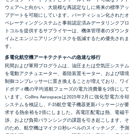
ウェアへと向かい、大規模な再認定なしに将来の標準アッ
プデートを可能にしています。パーティション化されたオ
ペレーティングシステムと事前認定済みデータリンクプロ
トコルを提供するサプライヤーは、機体管理者のダウンタ
イムとエンジニアリングリスクを低減するため優先されま
す。
多電化航空機アーキテクチャへの急速な移行
民間および軍用プログラムは、油圧または空気圧システム
を電動アクチュエーター、着陸装置モーター、および環境
制御コンプレッサーに置き換えることが増えており、ワイ
ドボディ機の平均巡航フェーズの電力消費量を2倍にして
います。Collins Aerospaceは2025年2月に強化型電力冷却
システムを検証し、F-35航空電子機器更新パッケージが要
求する熱余裕を2倍にしました。高電圧配電は熱、電磁干
渉、および負荷バランシングの課題を引き起こします。そ
のため、航空機はマイクロ秒レベルのスイッチング、予測