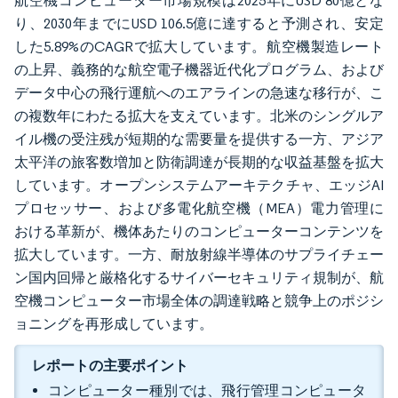
航空機コンピューター市場規模は2025年にUSD 80億とな
り、2030年までにUSD 106.5億に達すると予測され、安定
した5.89%のCAGRで拡大しています。航空機製造レート
の上昇、義務的な航空電子機器近代化プログラム、および
データ中心の飛行運航へのエアラインの急速な移行が、こ
の複数年にわたる拡大を支えています。北米のシングルア
イル機の受注残が短期的な需要量を提供する一方、アジア
太平洋の旅客数増加と防衛調達が長期的な収益基盤を拡大
しています。オープンシステムアーキテクチャ、エッジAI
プロセッサー、および多電化航空機（MEA）電力管理に
おける革新が、機体あたりのコンピューターコンテンツを
拡大しています。一方、耐放射線半導体のサプライチェー
ン国内回帰と厳格化するサイバーセキュリティ規制が、航
空機コンピューター市場全体の調達戦略と競争上のポジシ
ョニングを再形成しています。
レポートの主要ポイント
コンピューター種別では、飛行管理コンピュータ