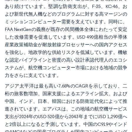
あり続けています。堅調な防衛支出が、F-35、KC-46、お
よび新世代無人機などのプログラムに対する高マージンの
ミッションコンピューター需要を支えています。同時に、
FAA NextGenの義務が既存の民間機体全体にわたって安定
した改修需要を促進しています。USD 490億相当の半導体
産業政策補助金が耐放射線プロセッサーへの国内アクセス
を強化し、地政学的な供給リスクを低減しています。機敏
な認定パイプラインと密度の高い設計承認代理人のエコシ
ステムが、航空機コンピューター市場における地域の競争
力をさらに支えています。
アジア太平洋は最も高い7.68%のCAGRを示しており、二
桁の旅客数増加、国家支援によるエアライン拡大、および
中国、インド、日本、韓国における防衛近代化によって推
進されています。エアバスは、この地域の航空機サービス
支出が2024年のUSD 520億から2043年までにUSD 1,290億へ
と2倍以上になると予測しています。中国のC919やインド
のAMCAなどの国産プログラムが国内コンピューティング