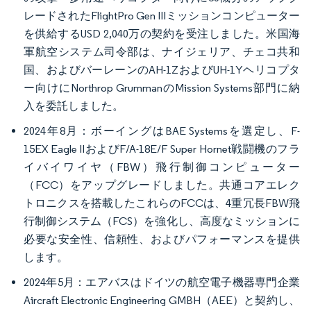
レードされたFlightPro Gen IIIミッションコンピューター
を供給するUSD 2,040万の契約を受注しました。米国海
軍航空システム司令部は、ナイジェリア、チェコ共和
国、およびバーレーンのAH-1ZおよびUH-1Yヘリコプタ
ー向けにNorthrop GrummanのMission Systems部門に納
入を委託しました。
2024年8月：ボーイングはBAE Systemsを選定し、F-
15EX Eagle IIおよびF/A-18E/F Super Hornet戦闘機のフラ
イバイワイヤ（FBW）飛行制御コンピューター
（FCC）をアップグレードしました。共通コアエレク
トロニクスを搭載したこれらのFCCは、4重冗長FBW飛
行制御システム（FCS）を強化し、高度なミッションに
必要な安全性、信頼性、およびパフォーマンスを提供
します。
2024年5月：エアバスはドイツの航空電子機器専門企業
Aircraft Electronic Engineering GMBH（AEE）と契約し、