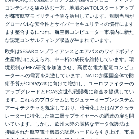
コンテンツを組み込む一方、地域のeVTOLスタートアップ
が都市航空モビリティ予算を活用しています。規制当局が
グローバルな安全性とサイバーセキュリティの慣行にます
ます整合するにつれ、航空機コンピューター市場内に新た
な認定コンサルティング収益が生まれています。
欧州はSESARコンプライアンスとエアバスのワイドボディ
生産増加に支えられ、中一桁の成長を維持しています。環
境規制がMEA研究を加速させ、高度な電力配電コンピュ
ーターへの需要を刺激しています。NATO加盟国全体で防
衛予算がGDPの2%に向けて増加し、ユーロファイターの
アップグレードとFCAS次世代戦闘機に資金を提供してい
ます。これらのプログラムはモジュラーオープンシステム
アーキテクチャを規定しており、暗号化またはAIアクセラ
レーターに特化した第二層サプライヤーへの調達の扉を開
いています。しかし、欧州大陸の厳格なデータ保護法は、
接続された航空電子機器の認定ハードルを引き上げ、市場