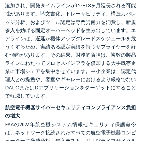
追加され、開発タイムラインが12〜18ヶ月延長される可能
[3]
性があります。
文書化、トレーサビリティ、構造カバレ
ッジ分析、およびツール認定は専門労働力を消費し、新規
参入を妨げる固定オーバーヘッドを生み出しています。エ
アラインは、遅延が機体アップグレードスケジュールを危
うくするため、実績ある認定実績を持つサプライヤーを好
む傾向があります。その結果、財務的負担は、複数の製品
ラインにわたってプロセスインフラを償却する大手既存企
業に市場シェアを集中させています。中小企業は、認定代
理人との提携や、客室やギャレーにおけるより厳格でない
DAL CまたはDアプリケーションをターゲットにすること
で軽減しています。
航空電子機器サイバーセキュリティコンプライアンス負担
の増大
FAAの2023年航空機システム情報セキュリティ保護命令
は、ネットワーク接続されたすべての航空電子機器コンピ
ューターに脅威分析、侵入テスト、およびライフサイクル