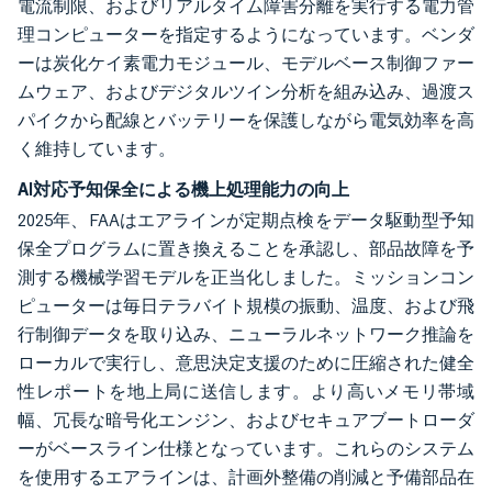
電流制限、およびリアルタイム障害分離を実行する電力管
理コンピューターを指定するようになっています。ベンダ
ーは炭化ケイ素電力モジュール、モデルベース制御ファー
ムウェア、およびデジタルツイン分析を組み込み、過渡ス
パイクから配線とバッテリーを保護しながら電気効率を高
く維持しています。
AI対応予知保全による機上処理能力の向上
2025年、FAAはエアラインが定期点検をデータ駆動型予知
保全プログラムに置き換えることを承認し、部品故障を予
測する機械学習モデルを正当化しました。ミッションコン
ピューターは毎日テラバイト規模の振動、温度、および飛
行制御データを取り込み、ニューラルネットワーク推論を
ローカルで実行し、意思決定支援のために圧縮された健全
性レポートを地上局に送信します。より高いメモリ帯域
幅、冗長な暗号化エンジン、およびセキュアブートローダ
ーがベースライン仕様となっています。これらのシステム
を使用するエアラインは、計画外整備の削減と予備部品在