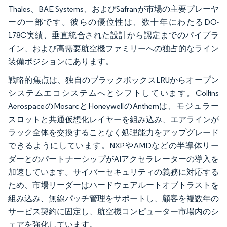
Thales、BAE Systems、およびSafranが市場の主要プレーヤ
ーの一部です。彼らの優位性は、数十年にわたるDO-
178C実績、垂直統合された設計から認定までのパイプラ
イン、および高需要航空機ファミリーへの独占的なライン
装備ポジションにあります。
戦略的焦点は、独自のブラックボックスLRUからオープン
システムエコシステムへとシフトしています。Collins
AerospaceのMosarcとHoneywellのAnthemは、モジュラー
スロットと共通仮想化レイヤーを組み込み、エアラインが
ラック全体を交換することなく処理能力をアップグレード
できるようにしています。NXPやAMDなどの半導体リー
ダーとのパートナーシップがAIアクセラレーターの導入を
加速しています。サイバーセキュリティの義務に対応する
ため、市場リーダーはハードウェアルートオブトラストを
組み込み、無線パッチ管理をサポートし、顧客を複数年の
サービス契約に固定し、航空機コンピューター市場内のシ
ェアを強化しています。