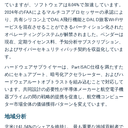
ていますが、ソフトウェアは8.04%で加速しています。
2024年のFAAによるマルチコアプロセッサーの承認によ
り、共有シリコン上でDAL A飛行機能とDAL D旅客Wi-Fiサ
ービスを混在させることができるパーティション化された
オペレーティングシステムが解禁されました。ベンダーは
現在、定期ライセンス料、予知分析サブスクリプション、
およびサイバーセキュリティパッチ契約を収益化していま
す。
ハードウェアサプライヤーは、Part ISAC仕様を満たすた
めにセキュアブート、暗号化アクセラレーター、およびハ
ードウェアルートオブトラストを組み込むことで対応して
います。共同設計の必要性が半導体メーカーと航空電子機
器プライムの間の戦略的提携を促進し、航空機コンピュー
ター市場全体の価値獲得パターンを変えています。
地域分析
北米は41.54%のシェアを維持し、最も重要な地域貢献者で