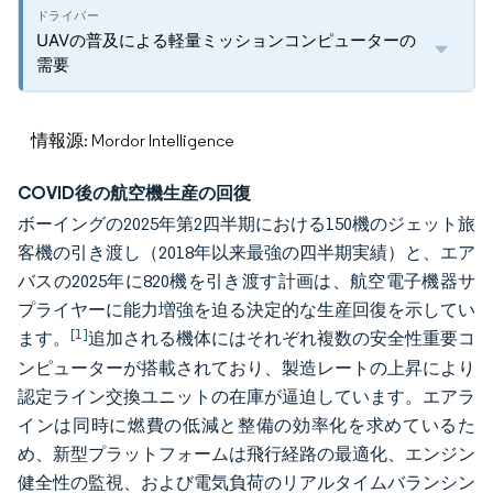
UAVの普及による軽量ミッションコンピューターの
需要
情報源: Mordor Intelligence
COVID後の航空機生産の回復
ボーイングの2025年第2四半期における150機のジェット旅
客機の引き渡し（2018年以来最強の四半期実績）と、エア
バスの2025年に820機を引き渡す計画は、航空電子機器サ
プライヤーに能力増強を迫る決定的な生産回復を示してい
[1]
ます。
追加される機体にはそれぞれ複数の安全性重要コ
ンピューターが搭載されており、製造レートの上昇により
認定ライン交換ユニットの在庫が逼迫しています。エアラ
インは同時に燃費の低減と整備の効率化を求めているた
め、新型プラットフォームは飛行経路の最適化、エンジン
健全性の監視、および電気負荷のリアルタイムバランシン