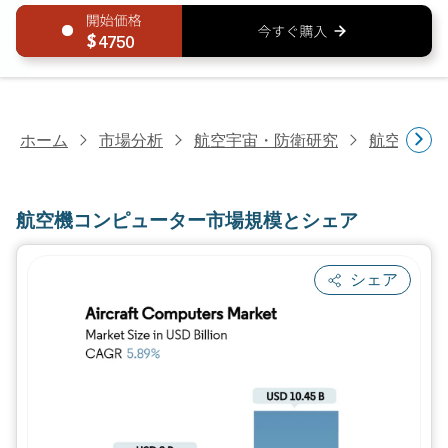
4750
ホーム
市場分析
航空宇宙・防衛研究
航空機部
航空機コンピューター市場規模とシェア
シェア