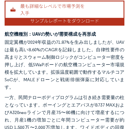
航空機種別：UAVの勢いが需要構成を再形成
固定翼機が2024年収益の71.87%を生み出しましたが、UAV
は最も高い8.60%のCAGRを記録しました。自律性要件の
高まりとスウォーム制御ロジックがコンピューター密度を
押し上げ、低SWaPボードの航空機コンピューター市場規
模を拡大しています。拡張温度範囲で動作するマルチコア
SoCが、MALEドローンと戦術徘徊弾薬に対応していま
す。
一方、民間ナローボディプログラムは引き続き需要量の柱
となっています。ボーイングとエアバスがB737 MAXおよ
びA320neoラインで月産75〜80機に向けて増産するにつ
れ、月産1機の増加ごとに年間コンピューター需要が約
USD 1,500万〜2,000万増加します。ワイドボディの回復