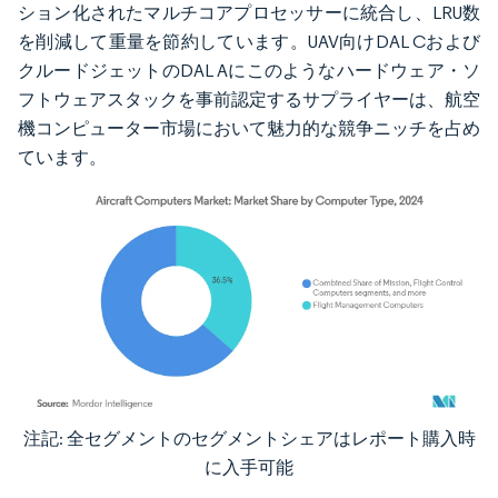
ション化されたマルチコアプロセッサーに統合し、LRU数
を削減して重量を節約しています。UAV向けDAL Cおよび
クルードジェットのDAL Aにこのようなハードウェア・ソ
フトウェアスタックを事前認定するサプライヤーは、航空
機コンピューター市場において魅力的な競争ニッチを占め
ています。
注記: 全セグメントのセグメントシェアはレポート購入時
画像 © Mordor Intelligence。再利用にはCC BY 4.0の表示が必要です。
に入手可能