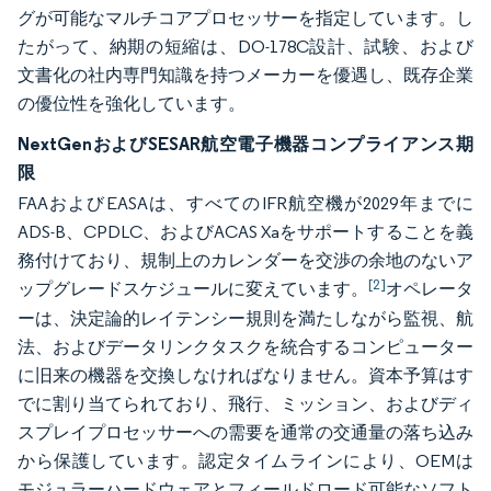
グが可能なマルチコアプロセッサーを指定しています。し
たがって、納期の短縮は、DO-178C設計、試験、および
文書化の社内専門知識を持つメーカーを優遇し、既存企業
の優位性を強化しています。
NextGenおよびSESAR航空電子機器コンプライアンス期
限
FAAおよびEASAは、すべてのIFR航空機が2029年までに
ADS-B、CPDLC、およびACAS Xaをサポートすることを義
務付けており、規制上のカレンダーを交渉の余地のないア
[2]
ップグレードスケジュールに変えています。
オペレータ
ーは、決定論的レイテンシー規則を満たしながら監視、航
法、およびデータリンクタスクを統合するコンピューター
に旧来の機器を交換しなければなりません。資本予算はす
でに割り当てられており、飛行、ミッション、およびディ
スプレイプロセッサーへの需要を通常の交通量の落ち込み
から保護しています。認定タイムラインにより、OEMは
モジュラーハードウェアとフィールドロード可能なソフト