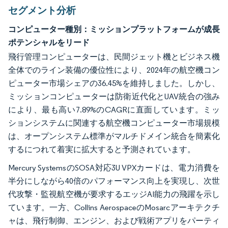
セグメント分析
コンピューター種別：ミッションプラットフォームが成長
ポテンシャルをリード
飛行管理コンピューターは、民間ジェット機とビジネス機
全体でのライン装備の優位性により、2024年の航空機コン
ピューター市場シェアの36.45%を維持しました。しかし、
ミッションコンピューターは防衛近代化とUAV統合の強み
により、最も高い7.89%のCAGRに直面しています。ミッ
ションシステムに関連する航空機コンピューター市場規模
は、オープンシステム標準がマルチドメイン統合を簡素化
するにつれて着実に拡大すると予測されています。
Mercury SystemsのSOSA対応3U VPXカードは、電力消費を
半分にしながら40倍のパフォーマンス向上を実現し、次世
代攻撃・監視航空機が要求するエッジAI能力の飛躍を示し
ています。一方、Collins AerospaceのMosarcアーキテクチ
ャは、飛行制御、エンジン、および戦術アプリをパーティ