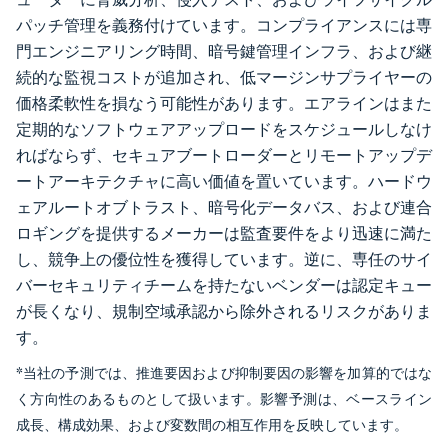
パッチ管理を義務付けています。コンプライアンスには専
門エンジニアリング時間、暗号鍵管理インフラ、および継
続的な監視コストが追加され、低マージンサプライヤーの
価格柔軟性を損なう可能性があります。エアラインはまた
定期的なソフトウェアアップロードをスケジュールしなけ
ればならず、セキュアブートローダーとリモートアップデ
ートアーキテクチャに高い価値を置いています。ハードウ
ェアルートオブトラスト、暗号化データバス、および連合
ロギングを提供するメーカーは監査要件をより迅速に満た
し、競争上の優位性を獲得しています。逆に、専任のサイ
バーセキュリティチームを持たないベンダーは認定キュー
が長くなり、規制空域承認から除外されるリスクがありま
す。
*当社の予測では、推進要因および抑制要因の影響を加算的ではな
く方向性のあるものとして扱います。影響予測は、ベースライン
成長、構成効果、および変数間の相互作用を反映しています。