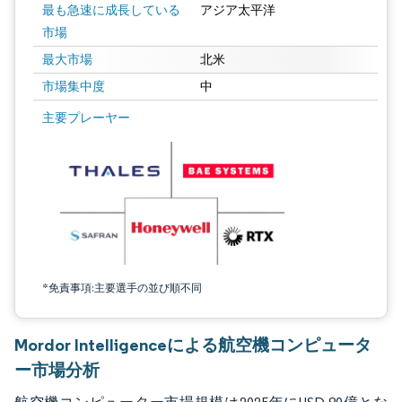
最も急速に成長している
アジア太平洋
市場
最大市場
北米
市場集中度
中
画像 © Mordor Intelligence。再利用にはCC BY 4.0の表示が必要です。
主要プレーヤー
*免責事項:主要選手の並び順不同
Mordor Intelligenceによる航空機コンピュータ
ー市場分析