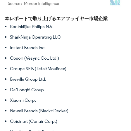
画像 © Mordor Intelligence。再利用にはCC BY 4.0の表示が必要です。
本レポートで取り上げるエアフライヤー市場企業
Koninklijke Philips N.V.
SharkNinja Operating LLC
Instant Brands Inc.
Cosori (Vesync Co., Ltd.)
Groupe SEB (Tefal/Moulinex)
Breville Group Ltd.
De’Longhi Group
Xiaomi Corp.
Newell Brands (Black+Decker)
Cuisinart (Conair Corp.)