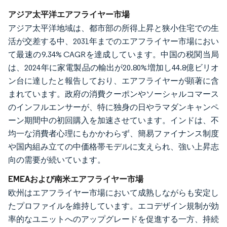
アジア太平洋エアフライヤー市場
アジア太平洋地域は、都市部の所得上昇と狭小住宅での生
活が交差する中、2031年までのエアフライヤー市場におい
て最速の9.34% CAGRを達成しています。中国の税関当局
は、2024年に家電製品の輸出が20.80%増加し44.8億ビリオ
ン台に達したと報告しており、エアフライヤーが顕著に含
まれています。政府の消費クーポンやソーシャルコマース
のインフルエンサーが、特に独身の日やラマダンキャンペ
ーン期間中の初回購入を加速させています。インドは、不
均一な消費者心理にもかかわらず、簡易ファイナンス制度
や国内組み立ての中価格帯モデルに支えられ、強い上昇志
向の需要が続いています。
EMEAおよび南米エアフライヤー市場
欧州はエアフライヤー市場において成熟しながらも安定し
たプロファイルを維持しています。エコデザイン規制が効
率的なユニットへのアップグレードを促進する一方、持続