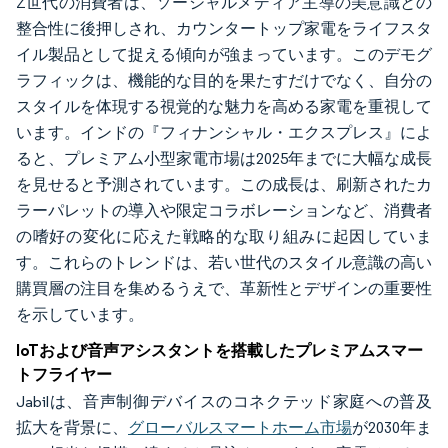
Z世代の消費者は、ソーシャルメディア主導の美意識との
整合性に後押しされ、カウンタートップ家電をライフスタ
イル製品として捉える傾向が強まっています。このデモグ
ラフィックは、機能的な目的を果たすだけでなく、自分の
スタイルを体現する視覚的な魅力を高める家電を重視して
います。インドの『フィナンシャル・エクスプレス』によ
ると、プレミアム小型家電市場は2025年までに大幅な成長
を見せると予測されています。この成長は、刷新されたカ
ラーパレットの導入や限定コラボレーションなど、消費者
の嗜好の変化に応えた戦略的な取り組みに起因していま
す。これらのトレンドは、若い世代のスタイル意識の高い
購買層の注目を集めるうえで、革新性とデザインの重要性
を示しています。
IoTおよび音声アシスタントを搭載したプレミアムスマー
トフライヤー
Jabilは、音声制御デバイスのコネクテッド家庭への普及
拡大を背景に、
グローバルスマートホーム市場
が2030年ま