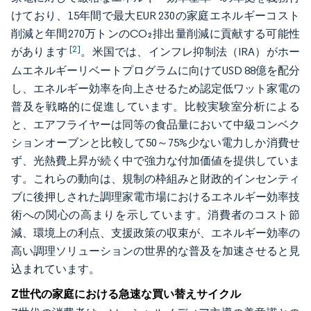
けており、15年間で最大EUR 230の家庭エネルギーコスト
削減と年間270万トンのCO₂排出量削減に貢献する可能性
[2]
があります
。米国では、インフレ抑制法（IRA）がホー
ムエネルギーリベートプログラムに向けてUSD 88億を配分
し、エネルギー効率を向上させるため認定低ワット家電の
普及を戦略的に促進しています。比較実験室分析による
と、エアフライヤーは同等の食品量において中級コンベク
ションオーブンと比較して50～75%少ない電力しか消費せ
ず、光熱費上昇が続く中で強力な付加価値を提供していま
す。これらの動向は、規制の枠組みと財政的インセンティ
ブに後押しされた調理家電市場におけるエネルギー効率技
術への関心の高まりを示しています。消費者のコスト節
減、環境上の利点、支援政策の収束が、エネルギー効率の
高い調理ソリューションの世界的な普及を加速させると見
込まれています。
Z世代の家庭における急速な買い替えサイクル