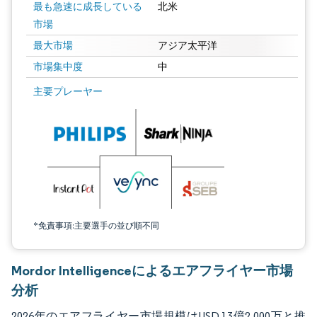
最も急速に成長している
北米
市場
最大市場
アジア太平洋
市場集中度
中
画像 © Mordor Intelligence。再利用にはCC BY 4.0の表示が必要です。
主要プレーヤー
*免責事項:主要選手の並び順不同
Mordor Intelligenceによるエアフライヤー市場
分析
2026年のエアフライヤー市場規模はUSD 13億2,000万と推