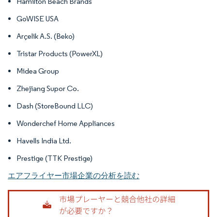
Hamilton Beach Brands
GoWISE USA
Arçelik A.S. (Beko)
Tristar Products (PowerXL)
Midea Group
Zhejiang Supor Co.
Dash (StoreBound LLC)
Wonderchef Home Appliances
Havells India Ltd.
Prestige (TTK Prestige)
エアフライヤー市場企業の分析を読む