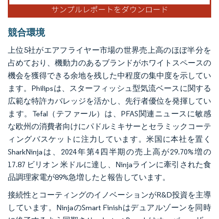
競合環境
上位5社がエアフライヤー市場の世界売上高のほぼ半分を
占めており、機動力のあるブランドがホワイトスペースの
機会を獲得できる余地を残した中程度の集中度を示してい
ます。Philipsは、スターフィッシュ型気流ベースに関する
広範な特許カバレッジを活かし、先行者優位を発揮してい
ます。Tefal（テファール）は、PFAS関連ニュースに敏感
な欧州の消費者向けにパドルミキサーとセラミックコーテ
ィングバスケットに注力しています。米国に本社を置く
SharkNinjaは、2024年第4四半期の売上高が29.70%増の
17.87 ビリオン 米ドルに達し、Ninjaラインに牽引された食
品調理家電が89%急増したと報告しています。
接続性とコーティングのイノベーションがR&D投資を主導
しています。NinjaのSmart Finishはデュアルゾーンを同時