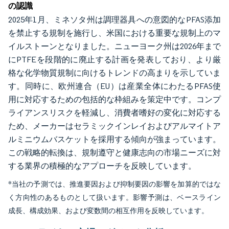
の認識
2025年1月、ミネソタ州は調理器具への意図的なPFAS添加
を禁止する規制を施行し、米国における重要な規制上のマ
イルストーンとなりました。ニューヨーク州は2026年まで
にPTFEを段階的に廃止する計画を発表しており、より厳
格な化学物質規制に向けるトレンドの高まりを示していま
す。同時に、欧州連合（EU）は産業全体にわたるPFAS使
用に対応するための包括的な枠組みを策定中です。コンプ
ライアンスリスクを軽減し、消費者嗜好の変化に対応する
ため、メーカーはセラミックインレイおよびアルマイトア
ルミニウムバスケットを採用する傾向が強まっています。
この戦略的転換は、規制遵守と健康志向の市場ニーズに対
する業界の積極的なアプローチを反映しています。
*当社の予測では、推進要因および抑制要因の影響を加算的ではな
く方向性のあるものとして扱います。影響予測は、ベースライン
成長、構成効果、および変数間の相互作用を反映しています。