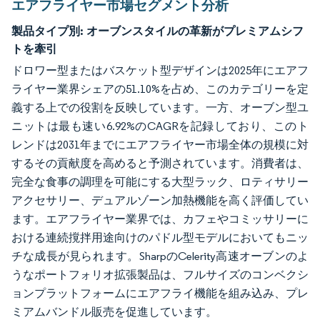
エアフライヤー市場セグメント分析
製品タイプ別:
オーブンスタイルの革新がプレミアムシフ
トを牽引
ドロワー型またはバスケット型デザインは2025年にエアフ
ライヤー業界シェアの51.10%を占め、このカテゴリーを定
義する上での役割を反映しています。一方、オーブン型ユ
ニットは最も速い6.92%のCAGRを記録しており、このト
レンドは2031年までにエアフライヤー市場全体の規模に対
するその貢献度を高めると予測されています。消費者は、
完全な食事の調理を可能にする大型ラック、ロティサリー
アクセサリー、デュアルゾーン加熱機能を高く評価してい
ます。エアフライヤー業界では、カフェやコミッサリーに
おける連続撹拌用途向けのパドル型モデルにおいてもニッ
チな成長が見られます。SharpのCelerity高速オーブンのよ
うなポートフォリオ拡張製品は、フルサイズのコンベクシ
ョンプラットフォームにエアフライ機能を組み込み、プレ
ミアムバンドル販売を促進しています。