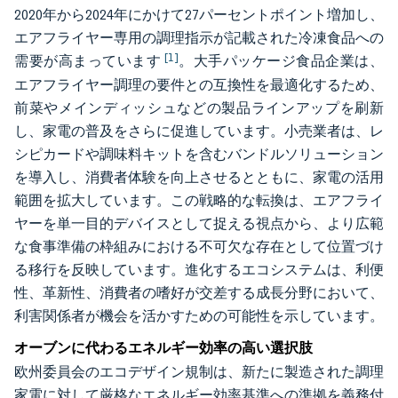
2020年から2024年にかけて27パーセントポイント増加し、
エアフライヤー専用の調理指示が記載された冷凍食品への
[1]
需要が高まっています
。大手パッケージ食品企業は、
エアフライヤー調理の要件との互換性を最適化するため、
前菜やメインディッシュなどの製品ラインアップを刷新
し、家電の普及をさらに促進しています。小売業者は、レ
シピカードや調味料キットを含むバンドルソリューション
を導入し、消費者体験を向上させるとともに、家電の活用
範囲を拡大しています。この戦略的な転換は、エアフライ
ヤーを単一目的デバイスとして捉える視点から、より広範
な食事準備の枠組みにおける不可欠な存在として位置づけ
る移行を反映しています。進化するエコシステムは、利便
性、革新性、消費者の嗜好が交差する成長分野において、
利害関係者が機会を活かすための可能性を示しています。
オーブンに代わるエネルギー効率の高い選択肢
欧州委員会のエコデザイン規制は、新たに製造された調理
家電に対して厳格なエネルギー効率基準への準拠を義務付