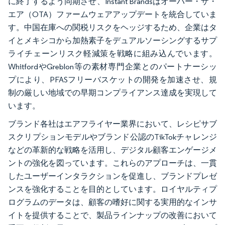
に終了するよう同期させ、Instant Brandsはオーバー・ザ・
エア（OTA）ファームウェアアップデートを統合していま
す。中国在庫への関税リスクをヘッジするため、企業はタ
イとメキシコから加熱素子をデュアルソーシングするサプ
ライチェーンリスク軽減策を戦略に組み込んでいます。
WhitfordやGreblon等の素材専門企業とのパートナーシッ
プにより、PFASフリーバスケットの開発を加速させ、規
制の厳しい地域での早期コンプライアンス達成を実現して
います。
ブランド各社はエアフライヤー業界において、レシピサブ
スクリプションモデルやブランド公認のTikTokチャレンジ
などの革新的な戦略を活用し、デジタル顧客エンゲージメ
ントの強化を図っています。これらのアプローチは、一貫
したユーザーインタラクションを促進し、ブランドプレゼ
ンスを強化することを目的としています。ロイヤルティプ
ログラムのデータは、顧客の嗜好に関する実用的なインサ
イトを提供することで、製品ラインナップの改善において