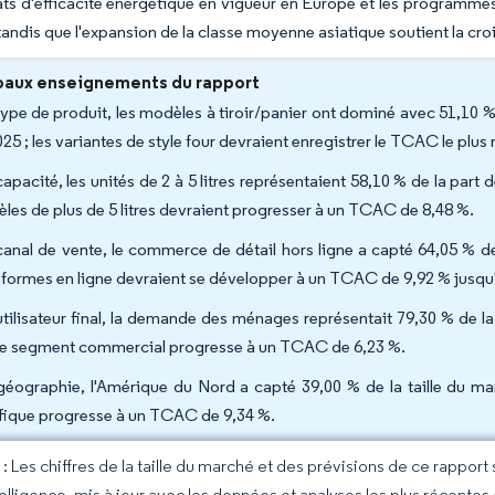
s d'efficacité énergétique en vigueur en Europe et les programmes 
 tandis que l'expansion de la classe moyenne asiatique soutient la cr
paux enseignements du rapport
type de produit, les modèles à tiroir/panier ont dominé avec 51,10 %
25 ; les variantes de style four devraient enregistrer le TCAC le plus
capacité, les unités de 2 à 5 litres représentaient 58,10 % de la part
les de plus de 5 litres devraient progresser à un TCAC de 8,48 %.
canal de vente, le commerce de détail hors ligne a capté 64,05 % de
eformes en ligne devraient se développer à un TCAC de 9,92 % jusqu
utilisateur final, la demande des ménages représentait 79,30 % de la 
le segment commercial progresse à un TCAC de 6,23 %.
géographie, l'Amérique du Nord a capté 39,00 % de la taille du mar
fique progresse à un TCAC de 9,34 %.
 Les chiffres de la taille du marché et des prévisions de ce rapport
elligence, mis à jour avec les données et analyses les plus récentes