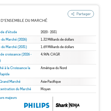
Partager
 D’ENSEMBLE DU MARCHÉ
ode d'étude
2020 - 2031
le du Marché (2026)
1.32 Milliards de dollars
le du Marché (2031)
1.69 Milliards de dollars
 de croissance (2026 -
4.96% CAGR
)
hé à la Croissance la
Amérique du Nord
e attribution sous CC BY 4.0.
 Rapide
 Grand Marché
Asie-Pacifique
entration du Marché
Moyen
© Mordor Intelligence. La réutilisation nécessite une attribution sous CC BY 4.0.
urs majeurs