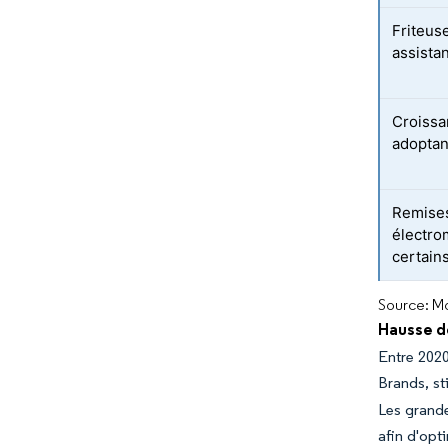
Friteuse
assista
Croissa
adoptan
Remises
électro
certain
Source: Mo
Hausse de
Entre 2020
Brands, st
Les grande
afin d'opt