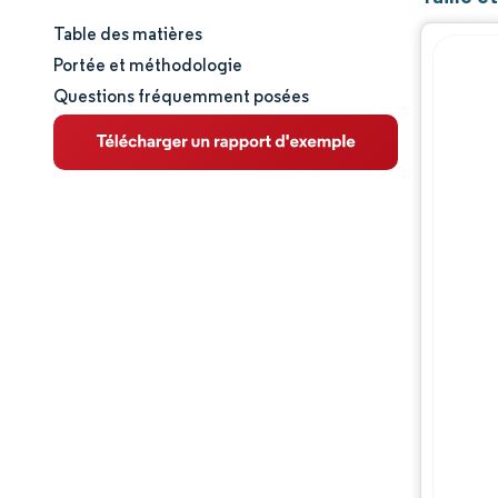
Table des matières
Taille et part de marché
Portée et méthodologie
Questions fréquemment posées
Analyse du marché
Tendances et perspectives
Analyse des segments
Analyse géographique
Paysage concurrentiel
Acteurs majeurs
Évolutions de l'industrie