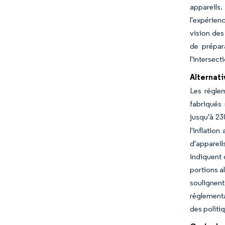
appareils.
l'expérien
vision des
de prépar
l'intersec
Alternat
Les régle
fabriqués
jusqu'à 23
l'inflatio
d'appareil
indiquent 
portions a
soulignent
réglementa
des politi