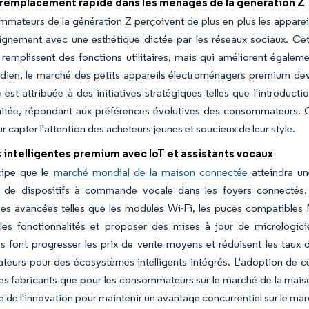
 remplacement rapide dans les ménages de la génération Z
mmateurs de la génération Z perçoivent de plus en plus les appar
lignement avec une esthétique dictée par les réseaux sociaux. Ce
remplissent des fonctions utilitaires, mais qui améliorent également l
dien, le marché des petits appareils électroménagers premium devra
 est attribuée à des initiatives stratégiques telles que l'introduct
mitée, répondant aux préférences évolutives des consommateurs. C
r capter l'attention des acheteurs jeunes et soucieux de leur style.
 intelligentes premium avec IoT et assistants vocaux
icipe que le
marché mondial de la maison connectée
atteindra un
e de dispositifs à commande vocale dans les foyers connectés. 
ies avancées telles que les modules Wi-Fi, les puces compatibles
 les fonctionnalités et proposer des mises à jour de micrologi
s font progresser les prix de vente moyens et réduisent les taux d
urs pour des écosystèmes intelligents intégrés. L'adoption de ces
les fabricants que pour les consommateurs sur le marché de la mai
e de l'innovation pour maintenir un avantage concurrentiel sur le mar