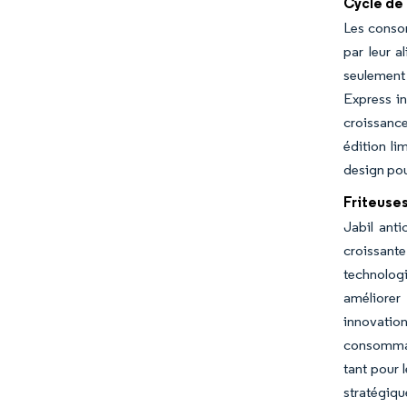
Cycle de
Les conso
par leur a
seulement 
Express in
croissance
édition li
design pou
Friteuses
Jabil ant
croissant
technolog
améliorer
innovation
consommate
tant pour 
stratégiqu