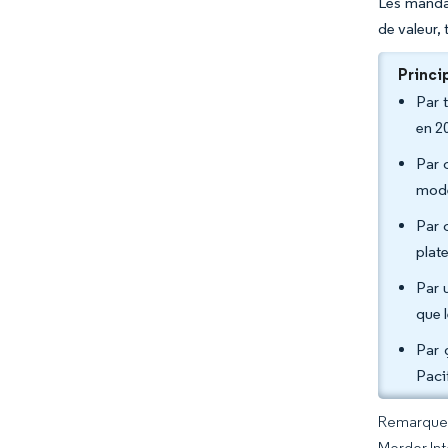
Les mandat
de valeur,
Princi
Par 
en 20
Par 
modè
Par 
plat
Par 
que 
Par 
Paci
Remarque :
Mordor Int