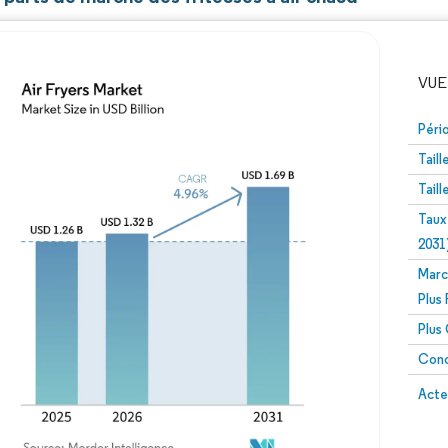
VUE
Péri
Tail
Tail
Taux
2031
Marc
Image © Mordor Intelligence. La réutilisation nécessite un
Plus
Plus
Conc
Image 
Acte