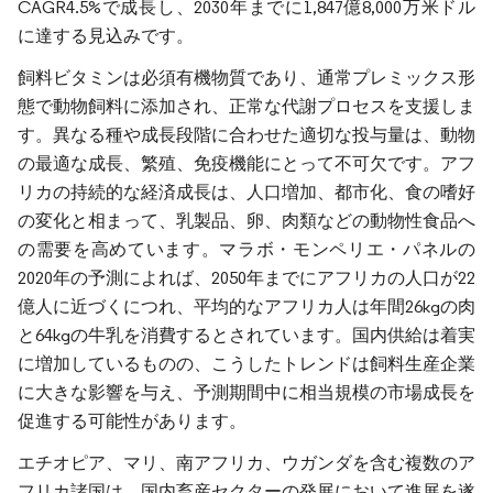
CAGR4.5%で成長し、2030年までに1,847億8,000万米ドル
に達する見込みです。
飼料ビタミンは必須有機物質であり、通常プレミックス形
態で動物飼料に添加され、正常な代謝プロセスを支援しま
す。異なる種や成長段階に合わせた適切な投与量は、動物
の最適な成長、繁殖、免疫機能にとって不可欠です。アフ
リカの持続的な経済成長は、人口増加、都市化、食の嗜好
の変化と相まって、乳製品、卵、肉類などの動物性食品へ
の需要を高めています。マラボ・モンペリエ・パネルの
2020年の予測によれば、2050年までにアフリカの人口が22
億人に近づくにつれ、平均的なアフリカ人は年間26kgの肉
と64kgの牛乳を消費するとされています。国内供給は着実
に増加しているものの、こうしたトレンドは飼料生産企業
に大きな影響を与え、予測期間中に相当規模の市場成長を
促進する可能性があります。
エチオピア、マリ、南アフリカ、ウガンダを含む複数のア
フリカ諸国は、国内畜産セクターの発展において進展を遂