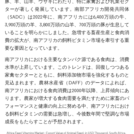
豚、羊、山羊、ウサギにわたり、特に家禽および乳業セク
ターが著しく発展しています。南部アフリカ開発共同体
（SADC）は2022年に、南アフリカには6,400万頭の牛、
3,900万頭の羊、3,800万頭の山羊、700万頭の豚が生息して
いることを明らかにしました。急増する畜産生産と食肉消
費の拡大が、南アフリカの飼料ビタミン市場を牽引する重
要な要因となっています。
南アフリカにおける主要なタンパク源である食肉は、消費
水準が上昇しています。このトレンドは、回復しつつある
家禽セクターとともに、飼料添加物市場を強化するものと
見込まれます。農林水産省（DAFF）のデータによれば、
南アフリカにおける食肉消費は2000年以降、上昇傾向にあ
ります。農家が増大する食肉需要を満たすために家畜のパ
フォーマンスと健康の向上に努める中、南アフリカにおけ
る飼料ビタミンの需要は急増し、今後数年間で堅調な市場
成長をもたらすことが予想されます。