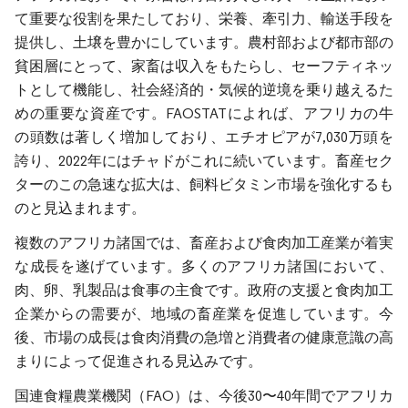
て重要な役割を果たしており、栄養、牽引力、輸送手段を
提供し、土壌を豊かにしています。農村部および都市部の
貧困層にとって、家畜は収入をもたらし、セーフティネッ
トとして機能し、社会経済的・気候的逆境を乗り越えるた
めの重要な資産です。FAOSTATによれば、アフリカの牛
の頭数は著しく増加しており、エチオピアが7,030万頭を
誇り、2022年にはチャドがこれに続いています。畜産セク
ターのこの急速な拡大は、飼料ビタミン市場を強化するも
のと見込まれます。
複数のアフリカ諸国では、畜産および食肉加工産業が着実
な成長を遂げています。多くのアフリカ諸国において、
肉、卵、乳製品は食事の主食です。政府の支援と食肉加工
企業からの需要が、地域の畜産業を促進しています。今
後、市場の成長は食肉消費の急増と消費者の健康意識の高
まりによって促進される見込みです。
国連食糧農業機関（FAO）は、今後30〜40年間でアフリカ