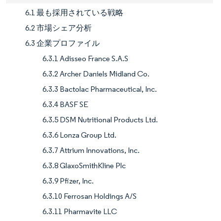
6.1 最も採用されている戦略
6.2 市場シェア分析
6.3 企業プロファイル
6.3.1 Adisseo France S.A.S
6.3.2 Archer Daniels Midland Co.
6.3.3 Bactolac Pharmaceutical, Inc.
6.3.4 BASF SE
6.3.5 DSM Nutritional Products Ltd.
6.3.6 Lonza Group Ltd.
6.3.7 Attrium Innovations, Inc.
6.3.8 GlaxoSmithKline Plc
6.3.9 Pfizer, Inc.
6.3.10 Ferrosan Holdings A/S
6.3.11 Pharmavite LLC