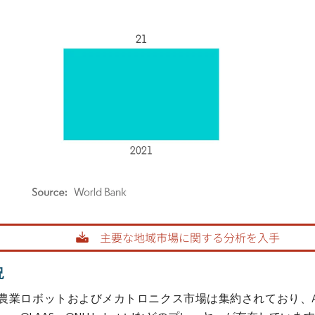
rdor Intelligence。再利用にはCC BY 4.0の表示が必要です。
況
ロボットおよびメカトロニクス市場は集約されており、AGCO、Autonomou