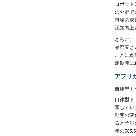
ロボット
の分野で
市場の成
認知向上
さらに、
品廃棄と
ことに貢
測期間に
アフリ
自律型ト
自律型ト
頭してい
動態の変
ると予測
年の303