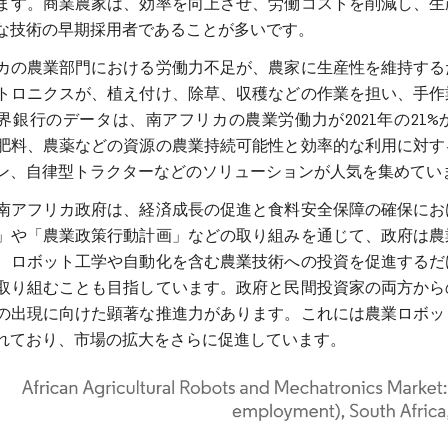
ます。商業農家は、効率を向上させ、労働コストを削減し、生
な技術の早期採用者であることが多いです。
カの農業部門における労働力不足が、農家に生産性を維持する
トロニクスが、植え付け、除草、収穫などの作業を担い、手作
界銀行のデータは、南アフリカの農業労働力が2021年の21%
肥料、農薬などの資源の農業持続可能性と効率的な利用に対す
ン、自律型トラクターなどのソリューションが人気を集めてい
南アフリカ政府は、経済成長の促進と食料安全保障の確保にお
」や「農業政策行動計画」などの取り組みを通じて、政府は農
、ロボット工学や自動化を含む農業技術への投資を促進するだ
取り組むことも目指しています。政府と民間投資家の両方から
の出現に向けた顕著な推進力があります。これには農業ロボッ
れており、市場の拡大をさらに促進しています。