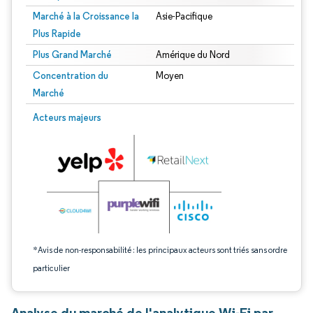
Marché à la Croissance la
Asie-Pacifique
Plus Rapide
Plus Grand Marché
Amérique du Nord
Concentration du
Moyen
Marché
Image © Mordor Intelligence. La réutilisation nécessite une attribution sous CC 
Acteurs majeurs
*Avis de non-responsabilité : les principaux acteurs sont triés sans ordre
particulier
Analyse du marché de l'analytique Wi-Fi par