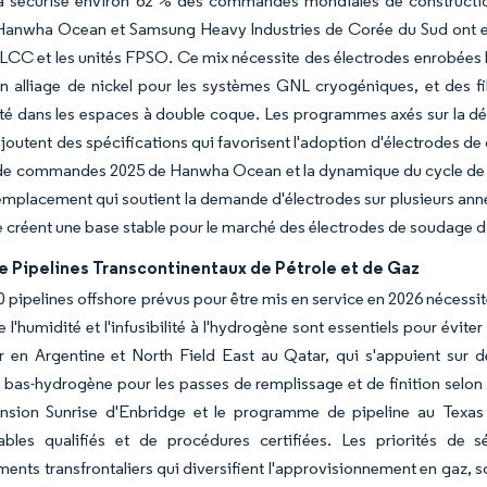
a sécurisé environ 62 % des commandes mondiales de constructio
Hanwha Ocean et Samsung Heavy Industries de Corée du Sud ont en
LCC et les unités FPSO. Ce mix nécessite des électrodes enrobées 
n alliage de nickel pour les systèmes GNL cryogéniques, et des fi
té dans les espaces à double coque. Les programmes axés sur la déf
joutent des spécifications qui favorisent l'adoption d'électrodes d
de commandes 2025 de Hanwha Ocean et la dynamique du cycle de re
emplacement qui soutient la demande d'électrodes sur plusieurs ann
 créent une base stable pour le marché des électrodes de soudage da
e Pipelines Transcontinentaux de Pétrole et de Gaz
0 pipelines offshore prévus pour être mis en service en 2026 nécessi
e l'humidité et l'infusibilité à l'hydrogène sont essentiels pour évit
 en Argentine et North Field East au Qatar, qui s'appuient sur d
 bas-hydrogène pour les passes de remplissage et de finition selon
ansion Sunrise d'Enbridge et le programme de pipeline au Texas 
les qualifiés et de procédures certifiées. Les priorités de sé
ments transfrontaliers qui diversifient l'approvisionnement en gaz, s