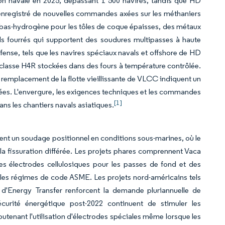
n navale en 2025, dépassant 1 500 navires, tandis que HD
registré de nouvelles commandes axées sur les méthaniers
bas-hydrogène pour les tôles de coque épaisses, des métaux
ls fourrés qui supportent des soudures multipasses à haute
ense, tels que les navires spéciaux navals et offshore de HD
e classe H4R stockées dans des fours à température contrôlée.
mplacement de la flotte vieillissante de VLCC indiquent un
ées. L'envergure, les exigences techniques et les commandes
[1]
ns les chantiers navals asiatiques.
tent un soudage positionnel en conditions sous-marines, où le
er la fissuration différée. Les projets phares comprennent Vaca
es électrodes cellulosiques pour les passes de fond et des
 les régimes de code ASME. Les projets nord-américains tels
d'Energy Transfer renforcent la demande pluriannuelle de
curité énergétique post-2022 continuent de stimuler les
outenant l'utilisation d'électrodes spéciales même lorsque les