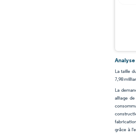
Analyse
La taille 
7,98 milli
La demande
alliage de
consommat
constructi
fabricatio
grâce à l'