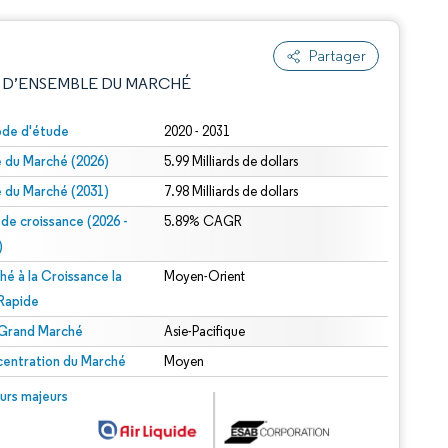
Partager
 D’ENSEMBLE DU MARCHÉ
ode d'étude
2020 - 2031
le du Marché (2026)
5.99 Milliards de dollars
le du Marché (2031)
7.98 Milliards de dollars
 de croissance (2026 -
5.89% CAGR
)
hé à la Croissance la
Moyen-Orient
e attribution sous CC BY 4.0.
 Rapide
 Grand Marché
Asie-Pacifique
entration du Marché
Moyen
© Mordor Intelligence. La réutilisation nécessite une attribution sous CC BY 4.0.
urs majeurs