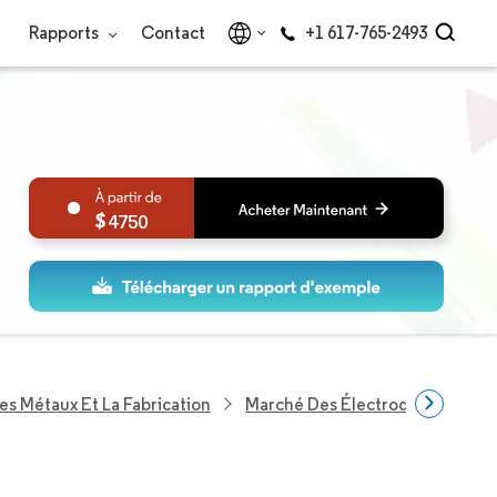
Rapports
Contact
+1 617-765-2493
4750
es Métaux Et La Fabrication
Marché Des Électrodes De Sou