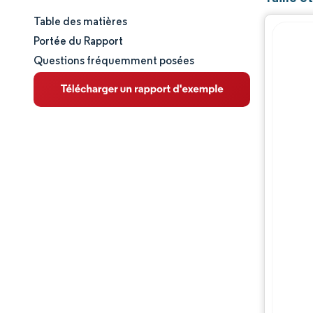
Table des matières
Taille et part de marché
Portée du Rapport
Questions fréquemment posées
Analyse du marché
Tendances et perspectives
Analyse des segments
Analyse géographique
Paysage concurrentiel
Acteurs majeurs
Évolutions de l'industrie