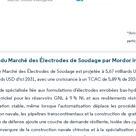
*Avis
partic
 du Marché des Électrodes de Soudage par Mordor I
du Marché des Électrodes de Soudage est projetée à 5,67 milliards U
ards USD d'ici 2031, avec une croissance à un TCAC de 5,89 % de 202
 spécialisée liée aux formulations d'électrodes enrobées bas-hydr
 nickel pour les réservoirs GNL à 9 % Ni, et aux revêtements rési
ion stable, même lorsque l'automatisation déplace les procédés m
on navale, les pipelines transcontinentaux et la construction de grat
n de défense ajoute une couche de demande résiliente, isolée des cyc
envergure de la construction navale chinoise et à la spécialisatio