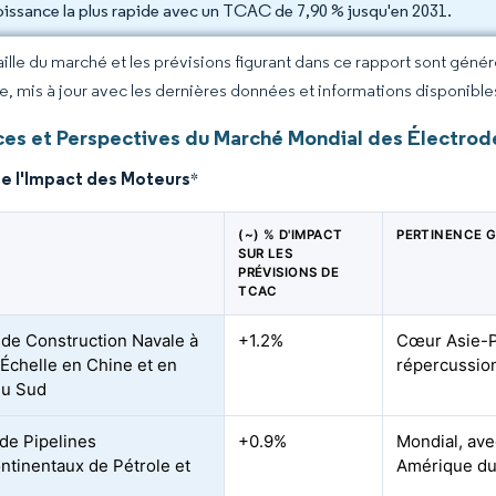
roissance la plus rapide avec un TCAC de 7,90 % jusqu'en 2031.
taille du marché et les prévisions figurant dans ce rapport sont géné
ce, mis à jour avec les dernières données et informations disponible
es et Perspectives du Marché Mondial des Électro
de l'Impact des Moteurs
*
(~) % D'IMPACT
PERTINENCE 
SUR LES
PRÉVISIONS DE
TCAC
é de Construction Navale à
+1.2%
Cœur Asie-P
Échelle en Chine et en
répercussion
du Sud
 de Pipelines
+0.9%
Mondial, ave
ntinentaux de Pétrole et
Amérique du