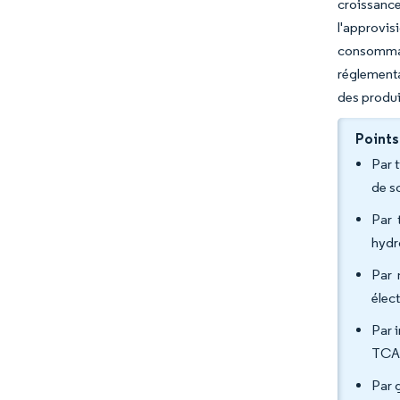
croissance
l'approvi
consommab
réglementa
des produi
Points
Par 
de s
Par 
hydr
Par 
élec
Par i
TCAC
Par 