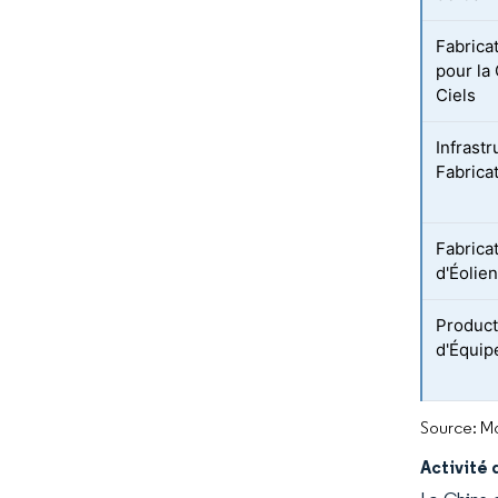
Fabrica
pour la
Ciels
Infrastr
Fabrica
Fabricat
d'Éolie
Product
d'Équip
Source: Mo
Activité 