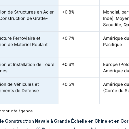
tion de Structures en Acier
+0.8%
Mondial, par
 Construction de Gratte-
Inde), Moyen
Saoudite, Qa
ucture Ferroviaire et
+0.7%
Amérique du 
tion de Matériel Roulant
Pacifique
ion et Installation de Tours
+0.6%
Europe (Polo
nnes
Amérique du
ion de Véhicules et
+0.5%
Amérique du 
ements de Défense
(Corée du Su
rdor Intelligence
de Construction Navale à Grande Échelle en Chine et en Co