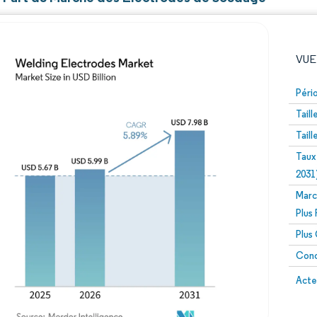
VUE
Péri
Tail
Tail
Taux
2031
Marc
Image © Mordor Intelligence. La réutilisation nécessite un
Plus
Plus
Conc
Image 
Acte