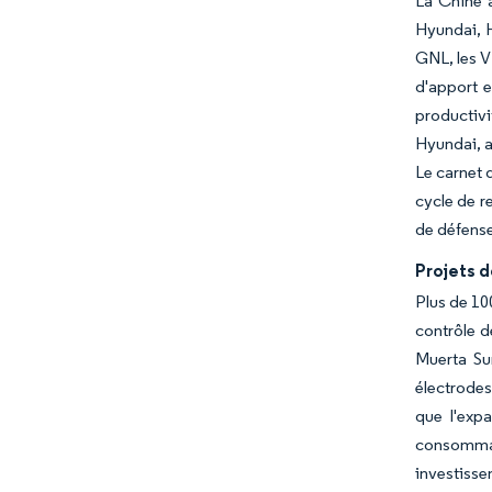
La Chine 
Hyundai, 
GNL, les V
d'apport e
productivi
Hyundai, a
Le carnet 
cycle de r
de défense
Projets d
Plus de 10
contrôle d
Muerta Sur
électrodes
que l'exp
consommab
investisse