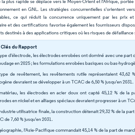
 la plus rapide se déplace vers le Moyen-Orient et l'Afrique, portée
sionnement en GNL. Les stratégies concurrentielles s'orientent v
les, ce qui réduit la concurrence uniquement par les prix et s
ire et des certifications favorise également les fournisseurs dispo
ts destinés à des applications critiques où les risques de défaillanc
 Clés du Rapport
type d'électrode, les électrodes enrobées ont dominé avec une part 
oudage en 2025 ; les formulations enrobées basiques ou bas-hydrogè
type de revêtement, les revêtements rutile représentaient 43,62 
ogène devraient se développer à un TCAC de 6,50 % jusqu'en 2031.
matériau, les électrodes en acier doux ont capté 45,12 % de la 
trodes en nickel et en alliages spéciaux devraient progresser à un T
ndustrie utilisatrice finale, la construction détenait 29,32 % de la part
 de 7,60 % jusqu'en 2031.
géographie, l'Asie-Pacifique commandait 45,14 % de la part de marché