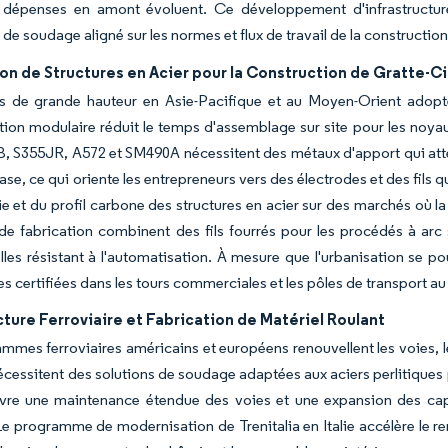
 dépenses en amont évoluent. Ce développement d'infrastructure
 de soudage aligné sur les normes et flux de travail de la construction
on de Structures en Acier pour la Construction de Gratte-Ci
ts de grande hauteur en Asie-Pacifique et au Moyen-Orient adopte
tion modulaire réduit le temps d'assemblage sur site pour les noyaux
 S355JR, A572 et SM490A nécessitent des métaux d'apport qui attei
ase, ce qui oriente les entrepreneurs vers des électrodes et des fils
ie et du profil carbone des structures en acier sur des marchés où la 
 de fabrication combinent des fils fourrés pour les procédés à a
lles résistant à l'automatisation. À mesure que l'urbanisation se 
es certifiées dans les tours commerciales et les pôles de transport 
cture Ferroviaire et Fabrication de Matériel Roulant
mmes ferroviaires américains et européens renouvellent les voies, le
écessitent des solutions de soudage adaptées aux aciers perlitiques 
re une maintenance étendue des voies et une expansion des ca
 Le programme de modernisation de Trenitalia en Italie accélère le r