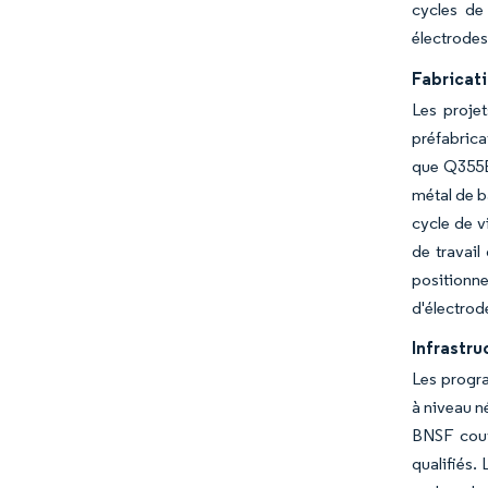
cycles de
électrodes
Fabricati
Les proje
préfabrica
que Q355B,
métal de b
cycle de v
de travail
positionne
d'électrod
Infrastru
Les progra
à niveau n
BNSF couv
qualifiés.