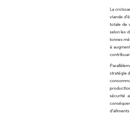
La croissa
viande d'é
totale de 
selon les 
tonnes mét
à augmente
contribuan
Parallèlem
stratégie 
consommati
production
sécurité 
conséquen
d'aliments