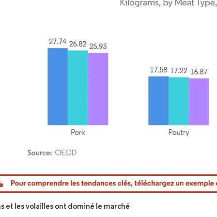
or Intelligence. La réutilisation nécessite une attribution sous CC BY 4.0.
s et les volailles ont dominé le marché