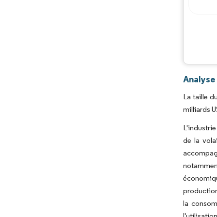
Analyse
La taille 
milliards 
L'industri
de la vol
accompagné
notamment 
économiqu
productio
la consom
l'utilisat