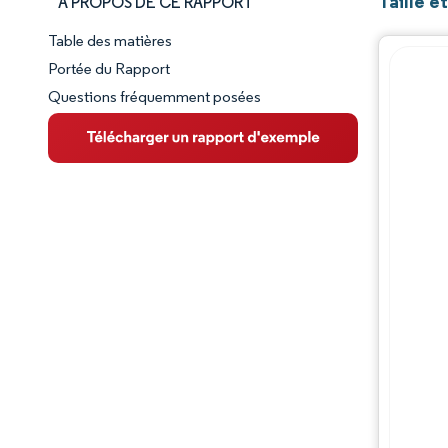
Taille 
À PROPOS DE CE RAPPORT
Table des matières
Aperçu du marché
Portée du Rapport
Questions fréquemment posées
VUE D’ENSEMBLE DU MARCHÉ
Principales tendances du marché
Paysage concurrentiel
Évolutions de l'industrie