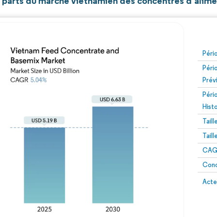
et parts du marché vietnamien des concentrés d'alime
Péri
Péri
Prév
Péri
Hist
Tail
Tail
CAGR
Conc
Acte