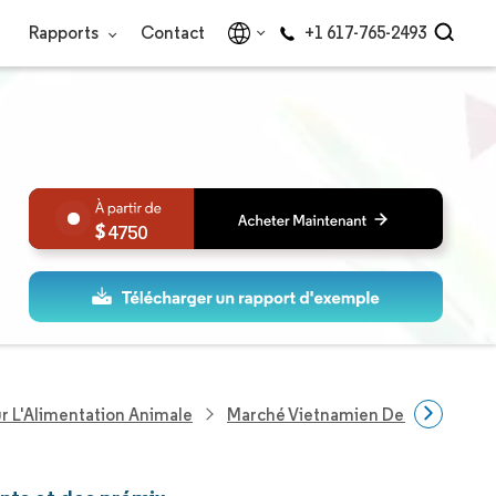
Rapports
Contact
+1 617-765-2493
4750
ur L'Alimentation Animale
Marché Vietnamien Des Concentré