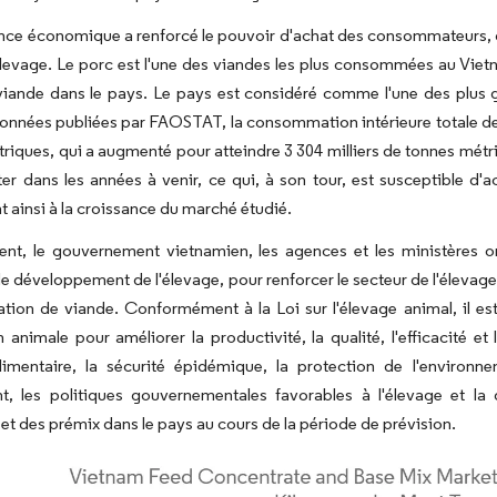
nce économique a renforcé le pouvoir d'achat des consommateurs, d
levage. Le porc est l'une des viandes les plus consommées au Viet
viande dans le pays. Le pays est considéré comme l'une des plus g
données publiées par FAOSTAT, la consommation intérieure totale de 
riques, qui a augmenté pour atteindre 3 304 milliers de tonnes mét
r dans les années à venir, ce qui, à son tour, est susceptible d'
t ainsi à la croissance du marché étudié.
ent, le gouvernement vietnamien, les agences et les ministères on
de développement de l'élevage, pour renforcer le secteur de l'élevage
on de viande. Conformément à la Loi sur l'élevage animal, il est 
 animale pour améliorer la productivité, la qualité, l'efficacité et
alimentaire, la sécurité épidémique, la protection de l'environ
t, les politiques gouvernementales favorables à l'élevage et l
 et des prémix dans le pays au cours de la période de prévision.