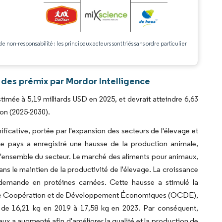
.
de non-responsabilité : les principaux acteurs sont triés sans ordre particulier
des prémix par Mordor Intelligence
timée à 5,19 milliards USD en 2025, et devrait atteindre 6,63
ion (2025-2030).
icative, portée par l'expansion des secteurs de l'élevage et
 Le pays a enregistré une hausse de la production animale,
'ensemble du secteur. Le marché des aliments pour animaux,
ans le maintien de la productivité de l'élevage. La croissance
demande en protéines carnées. Cette hausse a stimulé la
on de Coopération et de Développement Économiques (OCDE),
 de 16,21 kg en 2019 à 17,58 kg en 2023. Par conséquent,
aux a augmenté afin d'améliorer la qualité et la production de