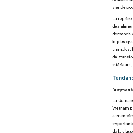
viande pou
La reprise
des alimen
demande en
le plus gr
animales. 
de transfo
intérieurs
Tendanc
Augmentat
La demande
Vietnam pa
alimentai
importante
de la clas