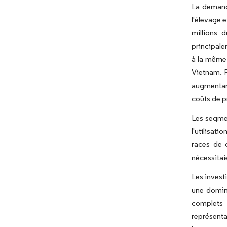
La demande
l'élevage 
millions 
principale
à la même 
Vietnam. P
augmentan
coûts de p
Les segmen
l'utilisat
races de 
nécessitai
Les invest
une domina
complets 
représenta