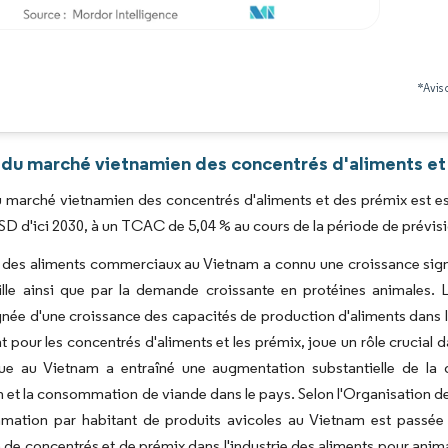
Image © Mordor Intelligence. La réutilisation nécessite une attribution sous CC BY 4.0
*Avis 
 du marché vietnamien des concentrés d'aliments et 
du marché vietnamien des concentrés d'aliments et des prémix est es
USD d'ici 2030, à un TCAC de 5,04 % au cours de la période de prévis
e des aliments commerciaux au Vietnam a connu une croissance signif
aille ainsi que par la demande croissante en protéines animales.
e d'une croissance des capacités de production d'aliments dans l
pour les concentrés d'aliments et les prémix, joue un rôle crucial d
e au Vietnam a entraîné une augmentation substantielle de la 
n et la consommation de viande dans le pays. Selon l'Organisati
mation par habitant de produits avicoles au Vietnam est passée
ion de concentrés et de prémix dans l'industrie des aliments pour anim