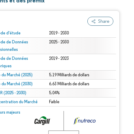
nts et des prémix
Share
ode d'étude
2019 - 2030
ode de Données
2025 - 2030
isionnelles
ode de Données
2019 - 2023
oriques
le du Marché (2025)
5.19 Milliards de dollars
le du Marché (2030)
6.63 Milliards de dollars
 (2025 - 2030)
5.04%
entration du Marché
Faible
urs majeurs