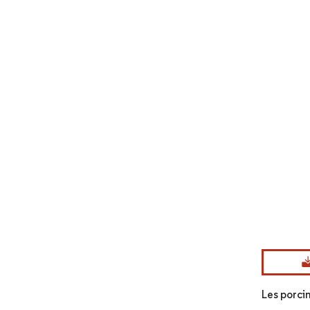
Image © Mord
Les porcin