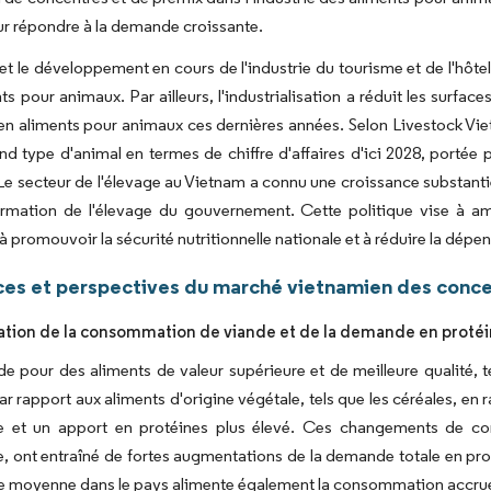
r répondre à la demande croissante.
 et le développement en cours de l'industrie du tourisme et de l'hôt
ts pour animaux. Par ailleurs, l'industrialisation a réduit les surfac
 aliments pour animaux ces dernières années. Selon Livestock Vietn
and type d'animal en termes de chiffre d'affaires d'ici 2028, port
Le secteur de l'élevage au Vietnam a connu une croissance substantie
rmation de l'élevage du gouvernement. Cette politique vise à amé
, à promouvoir la sécurité nutritionnelle nationale et à réduire la dé
es et perspectives du marché vietnamien des conce
ion de la consommation de viande et de la demande en protéi
 pour des aliments de valeur supérieure et de meilleure qualité, te
r rapport aux aliments d'origine végétale, tels que les céréales, en
re et un apport en protéines plus élevé. Ces changements de 
, ont entraîné de fortes augmentations de la demande totale en prod
se moyenne dans le pays alimente également la consommation accru