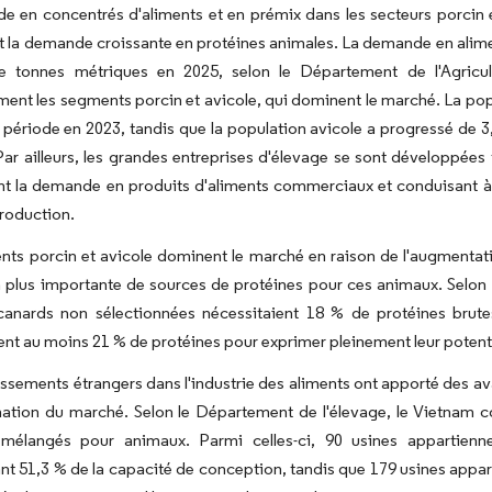
 en concentrés d'aliments et en prémix dans les secteurs porcin et
et la demande croissante en protéines animales. La demande en alim
de tonnes métriques en 2025, selon le Département de l'Agricult
ment les segments porcin et avicole, qui dominent le marché. La po
période en 2023, tandis que la population avicole a progressé de 3,3
ar ailleurs, les grandes entreprises d'élevage se sont développées 
t la demande en produits d'aliments commerciaux et conduisant à 
roduction.
ts porcin et avicole dominent le marché en raison de l'augmentat
ion plus importante de sources de protéines pour ces animaux. Selon
canards non sélectionnées nécessitaient 18 % de protéines brutes
ent au moins 21 % de protéines pour exprimer pleinement leur poten
issements étrangers dans l'industrie des aliments ont apporté des a
tion du marché. Selon le Département de l'élevage, le Vietnam com
mélangés pour animaux. Parmi celles-ci, 90 usines appartienne
nt 51,3 % de la capacité de conception, tandis que 179 usines appar