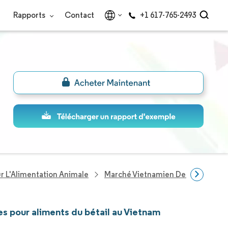
Rapports
Contact
+1 617-765-2493
ur L'Alimentation Animale
Marché Vietnamien Des Concentré
s pour aliments du bétail au Vietnam