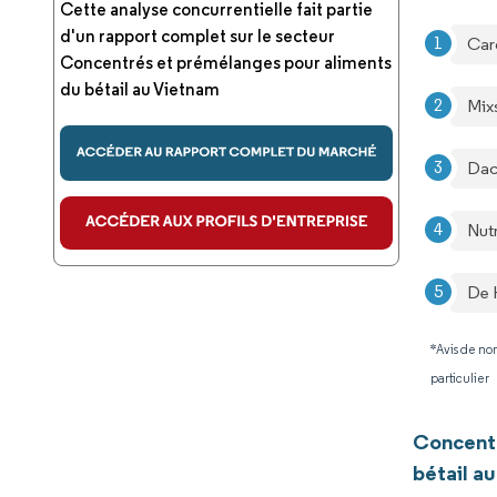
Cette analyse concurrentielle fait partie
d'un rapport complet sur le secteur
Carg
Concentrés et prémélanges pour aliments
du bétail au Vietnam
Mix
Dac
Nut
De 
*Avis de non
particulier
Concentr
bétail a