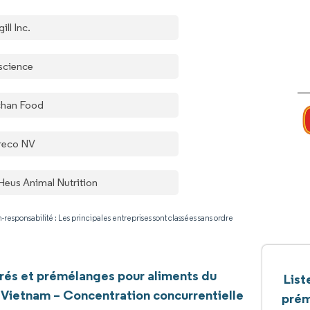
ill Inc.
science
han Food
reco NV
Heus Animal Nutrition
-responsabilité : Les principales entreprises sont classées sans ordre
és et prémélanges pour aliments du
List
u Vietnam – Concentration concurrentielle
prém