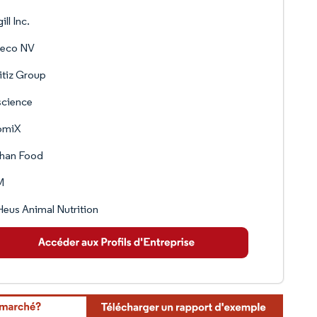
ill Inc.
reco NV
tiz Group
science
omiX
han Food
M
eus Animal Nutrition