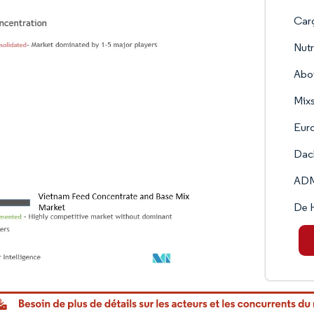
Carg
Nut
Aboi
Mix
Eur
Dac
AD
De H