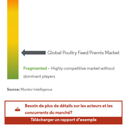
Image © Mordor Intelligence. La réutilisation nécessite une attribution sous CC BY 4.