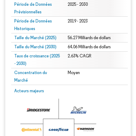
Période de Données
2025 - 2030
Prévisionnelles
Période de Données
2019 - 2023
Historiques
Taille du Marché (2025)
56.27 Milliards de dollars
Taille du Marché (2030)
64.06 Milliards de dollars
Taux de croissance (2025
2.63% CAGR
- 2030)
Concentration du
Moyen
Marché
Image © Mordor Intelligence. La réutilisation nécessite une attribution sous CC 
Acteurs majeurs