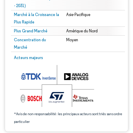
- 2031)
Marché à la Croissance la
Asie-Pacifique
Plus Rapide
Plus Grand Marché
Amérique du Nord
Concentration du
Moyen
Marché
Image © Mordor Intelligence. La réutilisation nécessite une attribution sous CC 
Acteurs majeurs
*Avis de non-responsabilité : les principaux acteurs sont triés sans ordre
particulier