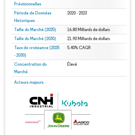
Prévisionnelles
Période de Données
2020 - 2023
Historiques
Taille du Marché (2025)
16.80 Milliards de dollars
Taille du Marché (2030)
21.90 Milliards de dollars
Taux de croissance (2025
5.40% CAGR
- 2030)
Concentration du
Élevé
Marché
Image © Mordor Intelligence. La réutilisation nécessite une attribution sous CC 
Acteurs majeurs