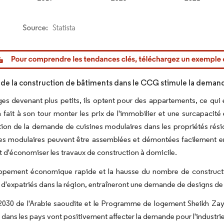
or Intelligence. La réutilisation nécessite une attribution sous CC BY 4.0.
 de la construction de bâtiments dans le CCG stimule la deman
s devenant plus petits, ils optent pour des appartements, ce qui 
 fait à son tour monter les prix de l'immobilier et une surcapacit
on de la demande de cuisines modulaires dans les propriétés résiden
es modulaires peuvent être assemblées et démontées facilement en 
 d'économiser les travaux de construction à domicile.
ppement économique rapide et la hausse du nombre de constructi
 d'expatriés dans la région, entraîneront une demande de designs d
2030 de l'Arabie saoudite et le Programme de logement Sheikh Zay
dans les pays vont positivement affecter la demande pour l'industri