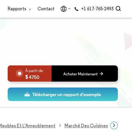
Rapports
Contact
+1 617-765-2493
4750
 Meubles Et L'Ameublement
Marché Des Cuisines Modulaire