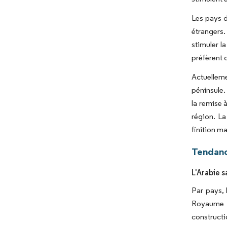
Les pays d
étrangers.
stimuler l
préfèrent 
Actuelleme
péninsule.
la remise 
région. La
finition m
Tendanc
L'Arabie 
Par pays,
Royaume d
constructi