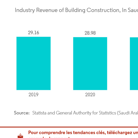
or Intelligence. La réutilisation nécessite une attribution sous CC BY 4.0.