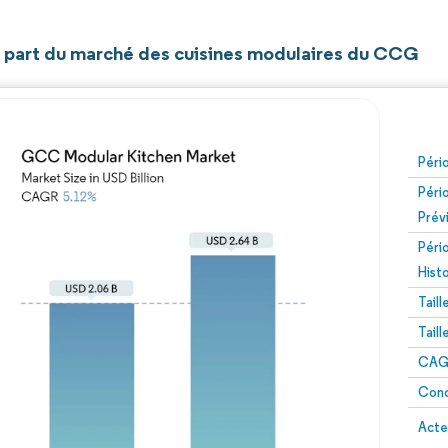
et part du marché des cuisines modulaires du CCG
Péri
Péri
Prév
Péri
Hist
Tail
Tail
CAGR
Conc
Acte