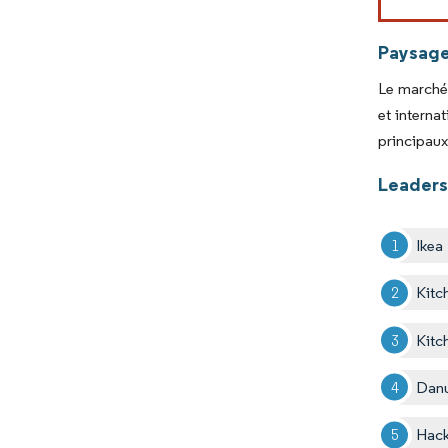
Paysage
Le marché
et interna
principaux
Leaders
Ikea
Kitc
Kitc
Dan
Hack