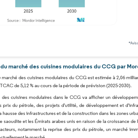
Image © Mordor Intelligence. La réutilisation nécessite une attribution sous CC BY 4.0
*Avis 
 du marché des cuisines modulaires du CCG par Mord
du marché des cuisines modulaires du CCG est estimée à 2,06 milliar
 TCAC de 5,12 % au cours de la période de prévision (2025-2030).
 des cuisines modulaires dans le CCG va afficher un développemen
s prix du pétrole, des projets d'utilité, de développement et d'inf
la hausse des infrastructures et de la construction dans les zones u
ie saoudite et les Émirats arabes unis en raison de la croissance de 
facteurs, notamment la reprise des prix du pétrole, un marché immo
actuellement le marché.