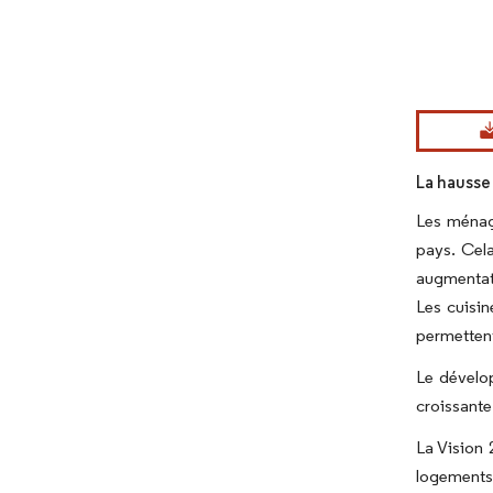
Image © Mord
La hausse
Les ménage
pays. Cela
augmentati
Les cuisin
permettent
Le dévelo
croissante
La Vision 
logements 