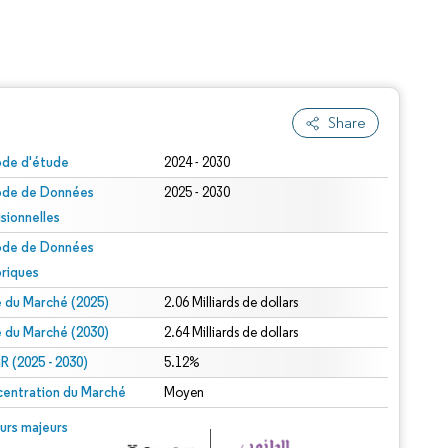
Share
ode d'étude
2024 - 2030
ode de Données
2025 - 2030
isionnelles
ode de Données
oriques
le du Marché (2025)
2.06 Milliards de dollars
le du Marché (2030)
2.64 Milliards de dollars
 (2025 - 2030)
5.12%
entration du Marché
Moyen
urs majeurs