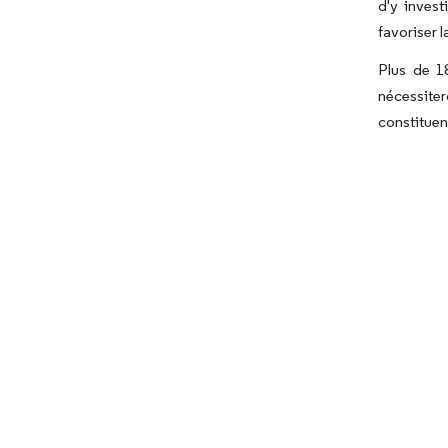
d'y invest
favoriser 
Plus de 1
nécessiter
constituen