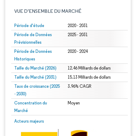
VUE D’ENSEMBLE DU MARCHÉ
Période d'étude
2020 - 2031
Période de Données
2025 - 2031
Prévisionnelles
Période de Données
2020 - 2024
Historiques
Taille du Marché (2026)
12.46 Milliards de dollars
Taille du Marché (2031)
15.13 Milliards de dollars
Taux de croissance (2025
3.96% CAGR
- 2030)
Concentration du
Moyen
Marché
Image © Mordor Intelligence. La réutilisation nécessite une attribution sous CC 
Acteurs majeurs