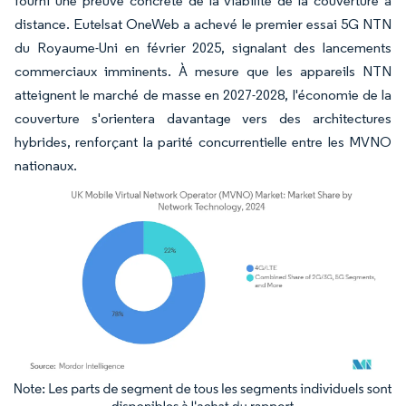
fourni une preuve concrète de la viabilité de la couverture à
distance. Eutelsat OneWeb a achevé le premier essai 5G NTN
du Royaume-Uni en février 2025, signalant des lancements
commerciaux imminents. À mesure que les appareils NTN
atteignent le marché de masse en 2027-2028, l'économie de la
couverture s'orientera davantage vers des architectures
hybrides, renforçant la parité concurrentielle entre les MVNO
nationaux.
Image © Mordor Intelligence. La réutilisation nécessite une attribution sous CC BY 4.