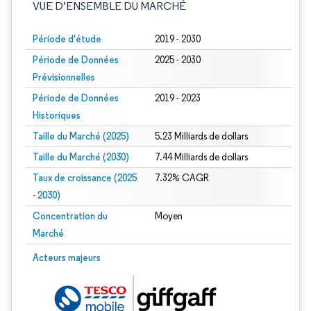
VUE D’ENSEMBLE DU MARCHÉ
Période d'étude
2019 - 2030
Période de Données
2025 - 2030
Prévisionnelles
Période de Données
2019 - 2023
Historiques
Taille du Marché (2025)
5.23 Milliards de dollars
Taille du Marché (2030)
7.44 Milliards de dollars
Taux de croissance (2025
7.32% CAGR
- 2030)
Concentration du
Moyen
Marché
Image © Mordor Intelligence. La réutilisation nécessite une attribution sous CC 
Acteurs majeurs