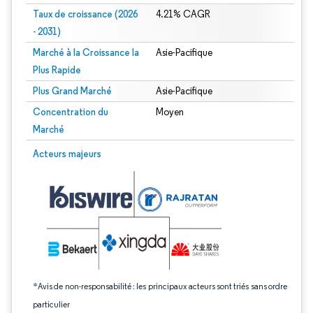
Taux de croissance (2026
4.21% CAGR
- 2031)
Marché à la Croissance la
Asie-Pacifique
Plus Rapide
Plus Grand Marché
Asie-Pacifique
Concentration du
Moyen
Marché
Image © Mordor Intelligence. La réutilisation nécessite une attribution sous CC 
Acteurs majeurs
*Avis de non-responsabilité : les principaux acteurs sont triés sans ordre
particulier