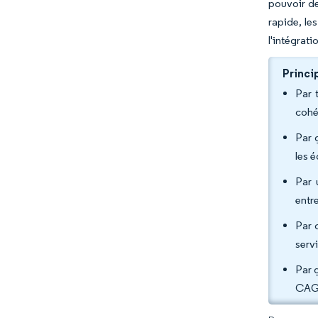
pouvoir de
rapide, le
l'intégrat
Princi
Par 
cohé
Par 
les 
Par 
entr
Par 
serv
Par 
CAGR