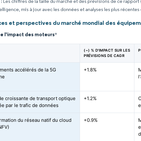
 Les chiffres de la taille du marché et des prévisions de ce rapport
elligence, mis à jour avec les données et analyses les plus récentes
es et perspectives du marché mondial des équipe
de l'impact des moteurs
*
(~) % D'IMPACT SUR LES
P
PRÉVISIONS DE CAGR
ments accélérés de la 5G
+1.8%
M
me
l
 croissante de transport optique
+1.2%
C
ée par le trafic de données
e
rmation du réseau natif du cloud
+0.9%
M
NFV)
e
d