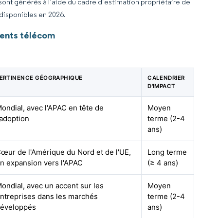
 sont générés à l’aide du cadre d’estimation propriétaire de
 disponibles en 2026.
ments télécom
ERTINENCE GÉOGRAPHIQUE
CALENDRIER
D'IMPACT
ondial, avec l'APAC en tête de
Moyen
'adoption
terme (2-4
ans)
œur de l'Amérique du Nord et de l'UE,
Long terme
n expansion vers l'APAC
(≥ 4 ans)
ondial, avec un accent sur les
Moyen
ntreprises dans les marchés
terme (2-4
éveloppés
ans)