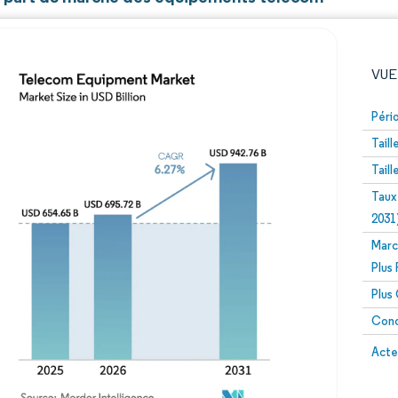
VUE
Péri
Tail
Tail
Taux
2031
Marc
Image © Mordor Intelligence. La réutilisation nécessite un
Plus
Plus
Conc
Image 
Acte