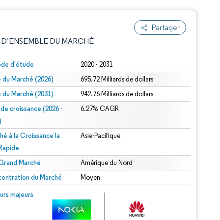
Partager
 D’ENSEMBLE DU MARCHÉ
ode d'étude
2020 - 2031
le du Marché (2026)
695.72 Milliards de dollars
le du Marché (2031)
942.76 Milliards de dollars
 de croissance (2026 -
6.27% CAGR
)
hé à la Croissance la
Asie-Pacifique
e attribution sous CC BY 4.0.
 Rapide
 Grand Marché
Amérique du Nord
entration du Marché
Moyen
© Mordor Intelligence. La réutilisation nécessite une attribution sous CC BY 4.0.
urs majeurs