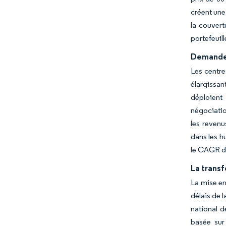
créent une
la couvert
portefeuil
Demande 
Les centre
élargissan
déploient
négociatio
les reven
dans les h
le CAGR de
La trans
La mise en
délais de 
national d
basée sur 