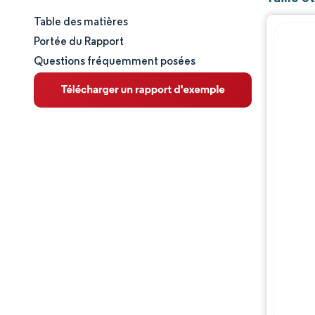
Table des matières
Taille et part de marché
Portée du Rapport
Questions fréquemment posées
Analyse du marché
Tendances et perspectives
Analyse des segments
Analyse géographique
Paysage concurrentiel
Acteurs majeurs
Évolutions de l'industrie