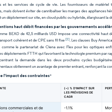
es et les services de cycle de vie. Les fournisseurs de matériel
, mais doivent éviter de cannibaliser les marges des appliances héri
 un déploiement sur site, en cloud public ou hybride, élargissant l
entions haut débit financées par les gouvernements accélèr
mme BEAD de 42,5 milliards USD impose une connectivité haut d
[2]
transport cohérent et de CPE sans fil fixe
. Les clauses Buy America
s, comme le partenariat de Ciena avec Flex pour les optiques enf
les déploiements FTTH qui favorisent la technologie premium par rapp
centrant la demande dans les deux prochains cycles budgétaires
ntaux obtiennent un avantage de premier entrant, renforçant la co
e l'impact des contraintes
*
INTE
(~) % D'IMPACT SUR
PER
LES PRÉVISIONS DE
CAGR
tions commerciales et de
-1.1%
Mon