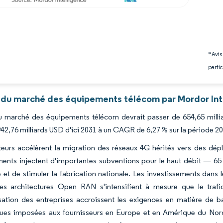
*Avis
partic
 du marché des équipements télécom par Mordor Int
du marché des équipements télécom devrait passer de 654,65 milli
942,76 milliards USD d'ici 2031 à un CAGR de 6,27 % sur la période 2
eurs accélèrent la migration des réseaux 4G hérités vers des dép
nts injectent d'importantes subventions pour le haut débit — 65 m
 et de stimuler la fabrication nationale. Les investissements dans 
les architectures Open RAN s'intensifient à mesure que le trafi
sation des entreprises accroissent les exigences en matière de ba
ques imposées aux fournisseurs en Europe et en Amérique du Nord