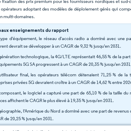
 fixation des prix premium pour les fournisseurs nordiques et sud-
s opérateurs adoptant des modèles de déploiement gérés qui compens
ion multi-domaines.
paux enseignements du rapport
type d'équipement, le réseau d'accès radio a dominé avec une par
rent devrait se développer à un CAGR de 9,32 % jusqu'en 2031.
génération technologique, la 4G/LTE représentait 46,55 % de la pa
équipements 5G SA progressent à un CAGR de 20,35 % jusqu'en 2031
utilisateur final, les opérateurs télécom détenaient 71,25 % de l
eprises privées 5G devraient croître à un CAGR de 14,62 % entre 202
composant, le logiciel a capturé une part de 65,10 % de la taille 
ices affichent le CAGR le plus élevé à 19,35 % jusqu'en 2031.
géographie, l'Amérique du Nord a dominé avec une part de revenus de
 de 20,25 % jusqu'en 2031.