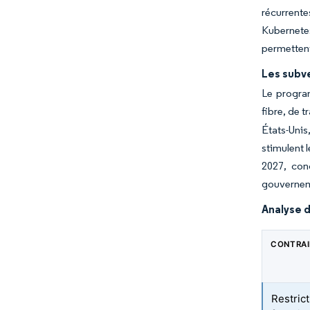
récurrent
Kubernetes
permettent
Les subv
Le progra
fibre, de 
États-Uni
stimulent 
2027, con
gouverneme
Analyse d
CONTRA
Restric