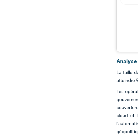
Analyse
La taille 
atteindre 
Les opérat
gouverneme
couverture
cloud et 
l'automati
géopoliti