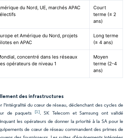
mérique du Nord, UE, marchés APAC
Court
électifs
terme (≤ 2
ans)
urope et Amérique du Nord, projets
Long terme
ilotes en APAC
(≥ 4 ans)
ondial, concentré dans les réseaux
Moyen
es opérateurs de niveau 1
terme (2-4
ans)
llement des infrastructures
r l'intégralité du cœur de réseau, déclenchant des cycles de
[1]
cœur de paquets
. SK Telecom et Samsung ont validé
quant les opérateurs de donner la priorité à la SA pour le
es équipements de cœur de réseau commandent des primes de
oyens des fournisseurs. Les suites d'équipements intégrées