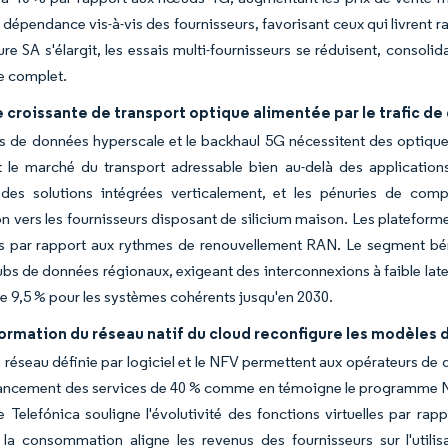
 dépendance vis-à-vis des fournisseurs, favorisant ceux qui livrent 
ure SA s'élargit, les essais multi-fournisseurs se réduisent, consol
le complet.
croissante de transport optique alimentée par le trafic d
s de données hyperscale et le backhaul 5G nécessitent des optique
t le marché du transport adressable bien au-delà des applications
 des solutions intégrées verticalement, et les pénuries de co
n vers les fournisseurs disposant de silicium maison. Les plateforme
us par rapport aux rythmes de renouvellement RAN. Le segment bén
ubs de données régionaux, exigeant des interconnexions à faible la
 9,5 % pour les systèmes cohérents jusqu'en 2030.
formation du réseau natif du cloud reconfigure les modèles
 réseau définie par logiciel et le NFV permettent aux opérateurs de d
lancement des services de 40 % comme en témoigne le programme Ne
e Telefónica souligne l'évolutivité des fonctions virtuelles par rap
la consommation aligne les revenus des fournisseurs sur l'utilisat