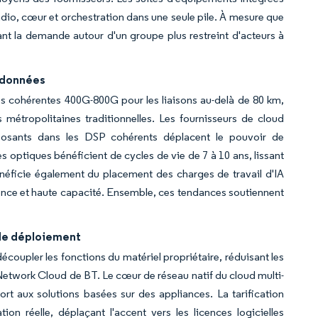
radio, cœur et orchestration dans une seule pile. À mesure que
idant la demande autour d'un groupe plus restreint d'acteurs à
e données
s cohérentes 400G-800G pour les liaisons au-delà de 80 km,
 métropolitaines traditionnelles. Les fournisseurs de cloud
mposants dans les DSP cohérents déplacent le pouvoir de
s optiques bénéficient de cycles de vie de 7 à 10 ans, lissant
éficie également du placement des charges de travail d'IA
tence et haute capacité. Ensemble, ces tendances soutiennent
 de déploiement
écoupler les fonctions du matériel propriétaire, réduisant les
twork Cloud de BT. Le cœur de réseau natif du cloud multi-
port aux solutions basées sur des appliances. La tarification
ion réelle, déplaçant l'accent vers les licences logicielles