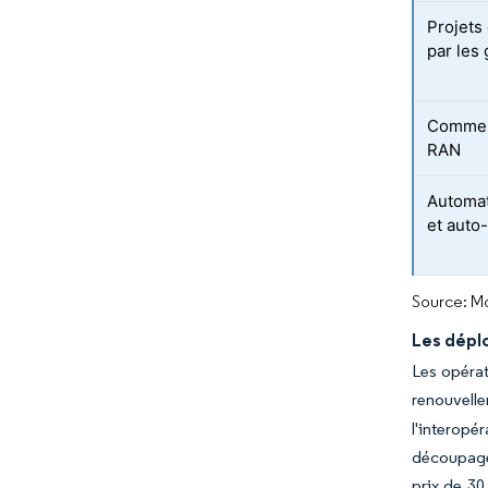
Projets
par les
Commerc
RAN
Automati
et auto
Source: Mo
Les dépl
Les opérat
renouvel
l'interopé
découpage
prix de 30