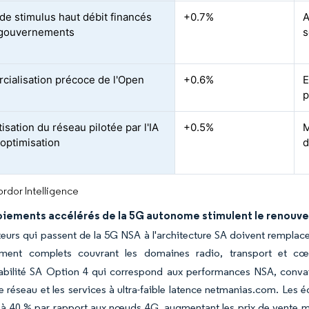
 de stimulus haut débit financés
+0.7%
A
 gouvernements
s
ialisation précoce de l'Open
+0.6%
E
p
sation du réseau pilotée par l'IA
+0.5%
M
-optimisation
d
rdor Intelligence
oiements accélérés de la 5G autonome stimulent le renouve
eurs qui passent de la 5G NSA à l'architecture SA doivent remplace
lement complets couvrant les domaines radio, transport et 
rabilité SA Option 4 qui correspond aux performances NSA, convain
 réseau et les services à ultra-faible latence netmanias.com. L
 à 40 % par rapport aux nœuds 4G, augmentant les prix de vente m