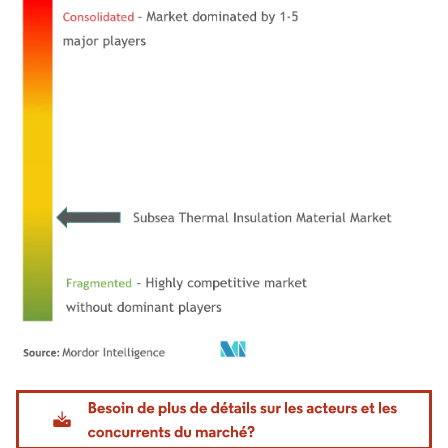
Image © Mordor Intelligence. La réutilisation nécessite une attribution sous CC BY 4.