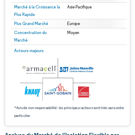
Marché à la Croissance la
Asie-Pacifique
Plus Rapide
Plus Grand Marché
Europe
Concentration du
Moyen
Marché
Image © Mordor Intelligence. La réutilisation nécessite une attribution sous CC 
Acteurs majeurs
*Avis de non-responsabilité : les principaux acteurs sont triés sans ordre
particulier
Analyse du Marché de l'Isolation Flexible par