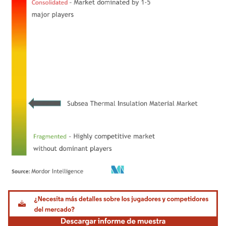
Imagen © Mordor Intelligence. El uso requiere atribución según CC BY 4.0.