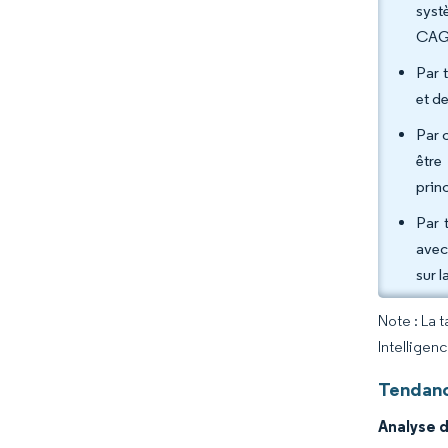
syst
CAGR
Par 
et d
Par 
être
prin
Par 
avec
sur 
Note : La 
Intelligen
Tendanc
Analyse 