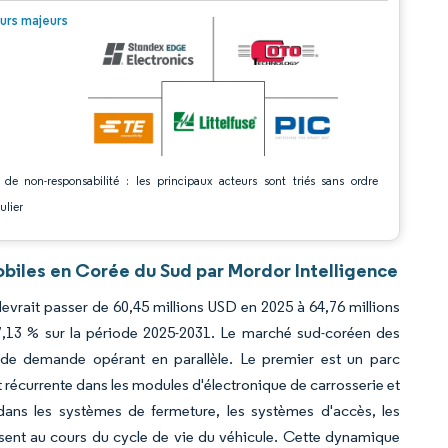
© Mordor Intelligence. La réutilisation nécessite une attribution sous CC BY 4.0.
urs majeurs
 de non-responsabilité : les principaux acteurs sont triés sans ordre
ulier
iles en Corée du Sud par Mordor Intelligence
evrait passer de 60,45 millions USD en 2025 à 64,76 millions
7,13 % sur la période 2025-2031. Le marché sud-coréen des
 de demande opérant en parallèle. Le premier est un parc
récurrente dans les modules d'électronique de carrosserie et
dans les systèmes de fermeture, les systèmes d'accès, les
usent au cours du cycle de vie du véhicule. Cette dynamique