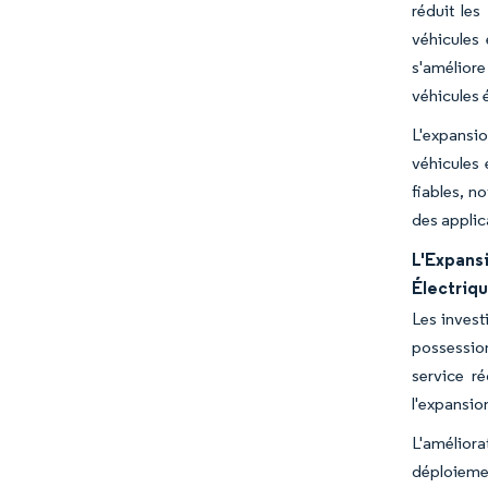
réduit les
véhicules 
s'améliore
véhicules 
L'expansi
véhicules 
fiables, n
des applica
L'Expans
Électriq
Les invest
possession
service r
l'expansio
L'améliora
déploiemen