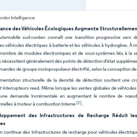
rdor Intelligence
sance des Véhicules Écologiques Augmente Structurellemen
utomobile sud-coréen connaît une transition progressive vers
les véhicules électriques à batterie et les véhicules à hydrogène. À
le nombre de modules électroniques et de sous-systèmes liés à la 
es nécessitent généralement des points de détection d'état supplémenta
mandes de groupe motopropulseur électrifié, selon la conception de
mentation structurelle de la densité de détection soutient une c
t interrupteurs reed. Même lorsque les ventes globales de véhicules
 une demande incrémentale en augmentant le nombre de nœuds 
[2]
nelles à moteur à combustion interne
.
oppement des Infrastructures de Recharge Réduit les
ues
n continue des infrastructures de recharge pour véhicules électriqu