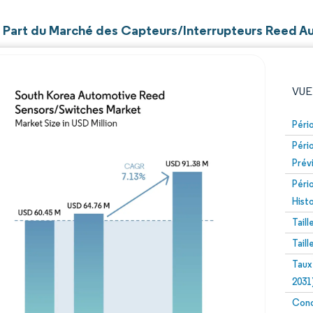
et Part du Marché des Capteurs/Interrupteurs Reed 
VUE
Péri
Péri
Prév
Péri
Hist
Tail
Image © Mordor Intelligence. La réutilisation nécessite un
Tail
Taux
2031
Conc