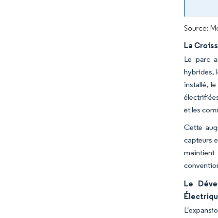
Source: Mo
La Crois
Le parc a
hybrides, 
installé, 
électrifié
et les com
Cette aug
capteurs e
maintient
convention
Le Dével
Électriq
L'expansio