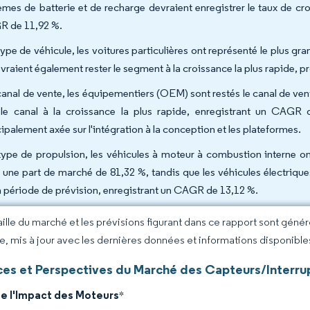
èmes de batterie et de recharge devraient enregistrer le taux de cro
 de 11,92 %.
type de véhicule, les voitures particulières ont représenté le plus 
evraient également rester le segment à la croissance la plus rapide,
canal de vente, les équipementiers (OEM) sont restés le canal de v
 le canal à la croissance la plus rapide, enregistrant un CAGR 
cipalement axée sur l'intégration à la conception et les plateformes.
type de propulsion, les véhicules à moteur à combustion interne o
 une part de marché de 81,32 %, tandis que les véhicules électriques
la période de prévision, enregistrant un CAGR de 13,12 %.
taille du marché et les prévisions figurant dans ce rapport sont géné
ce, mis à jour avec les dernières données et informations disponible
es et Perspectives du Marché des Capteurs/Interru
de l'Impact des Moteurs
*