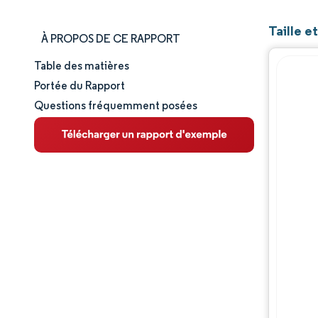
Taille 
À PROPOS DE CE RAPPORT
Table des matières
Taille et part de marché
Portée du Rapport
Questions fréquemment posées
Analyse du marché
Tendances et perspectives
Analyse des segments
Analyse géographique
Paysage concurrentiel
Acteurs majeurs
Évolutions de l'industrie