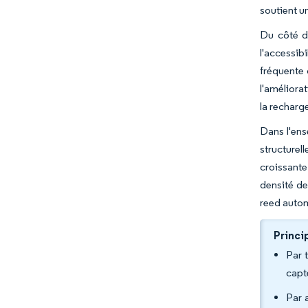
soutient u
Du côté d
l'accessib
fréquente 
l'améliora
la recharg
Dans l'ens
structurel
croissante
densité de
reed auto
Princi
Par 
capt
Par 