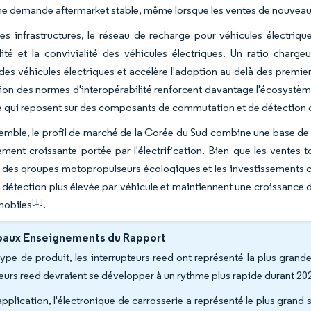
ne demande aftermarket stable, même lorsque les ventes de nouveaux
es infrastructures, le réseau de recharge pour véhicules électri
ilité et la convivialité des véhicules électriques. Un ratio charge
des véhicules électriques et accélère l'adoption au-delà des premier
tion des normes d'interopérabilité renforcent davantage l'écosystè
e qui reposent sur des composants de commutation et de détection 
emble, le profil de marché de la Corée du Sud combine une base de
lement croissante portée par l'électrification. Bien que les ventes 
 des groupes motopropulseurs écologiques et les investissements co
 détection plus élevée par véhicule et maintiennent une croissance 
[1]
mobiles
.
paux Enseignements du Rapport
type de produit, les interrupteurs reed ont représenté la plus gran
eurs reed devraient se développer à un rythme plus rapide durant 2
application, l'électronique de carrosserie a représenté le plus grand