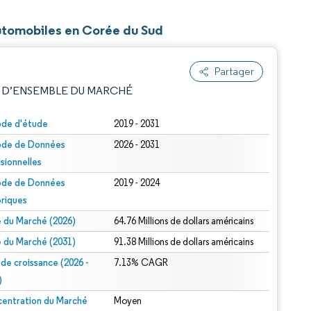
Automobiles en Corée du Sud
Partager
 D’ENSEMBLE DU MARCHÉ
ode d'étude
2019 - 2031
ode de Données
2026 - 2031
isionnelles
ode de Données
2019 - 2024
oriques
le du Marché (2026)
64.76 Millions de dollars américains
e attribution sous CC BY 4.0.
le du Marché (2031)
91.38 Millions de dollars américains
 de croissance (2026 -
7.13% CAGR
)
entration du Marché
Moyen