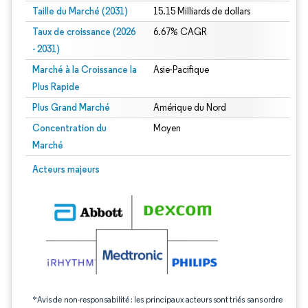
Taille du Marché (2031)
15.15 Milliards de dollars
Taux de croissance (2026
6.67% CAGR
- 2031)
Marché à la Croissance la
Asie-Pacifique
Plus Rapide
Plus Grand Marché
Amérique du Nord
Concentration du
Moyen
Marché
Image © Mordor Intelligence. La réutilisation nécessite une attribution sous CC 
Acteurs majeurs
*Avis de non-responsabilité : les principaux acteurs sont triés sans ordre