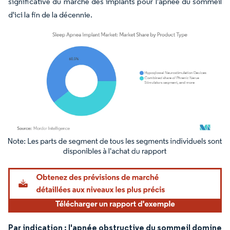
significative du marché des implants pour l'apnée du sommeil
d'ici la fin de la décennie.
Image © Mordor Intelligence. La réutilisation nécessite une attribution sous CC BY 4.
Par indication : l'apnée obstructive du sommeil domine