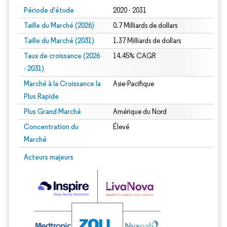
Période d'étude
2020 - 2031
Taille du Marché (2026)
0.7 Milliards de dollars
Taille du Marché (2031)
1.37 Milliards de dollars
Taux de croissance (2026
14.45% CAGR
- 2031)
Marché à la Croissance la
Asie-Pacifique
Plus Rapide
Plus Grand Marché
Amérique du Nord
Concentration du
Élevé
Marché
Image © Mordor Intelligence. La réutilisation nécessite une attribution sous CC 
Acteurs majeurs