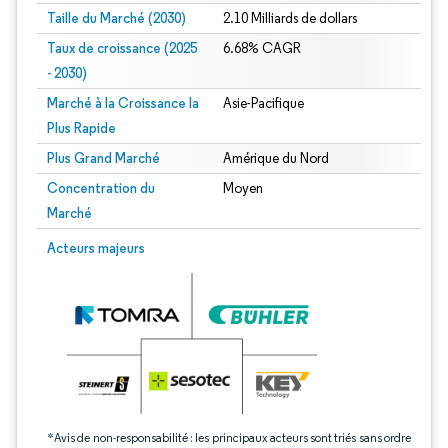
Taille du Marché (2030)
2.10 Milliards de dollars
Taux de croissance (2025
6.68% CAGR
- 2030)
Marché à la Croissance la
Asie-Pacifique
Plus Rapide
Plus Grand Marché
Amérique du Nord
Concentration du
Moyen
Marché
Image © Mordor Intelligence. La réutilisation nécessite une attribution sous CC 
Acteurs majeurs
*Avis de non-responsabilité : les principaux acteurs sont triés sans ordre