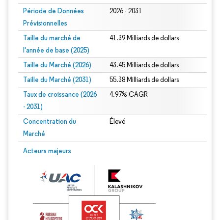
Période de Données
2026 - 2031
Prévisionnelles
Taille du marché de
41.39 Milliards de dollars
l'année de base (2025)
Taille du Marché (2026)
43.45 Milliards de dollars
Taille du Marché (2031)
55.38 Milliards de dollars
Taux de croissance (2026
4.97% CAGR
- 2031)
Concentration du
Élevé
Marché
Image © Mordor Intelligence. La réutilisation nécessite une attribution sous CC 
Acteurs majeurs