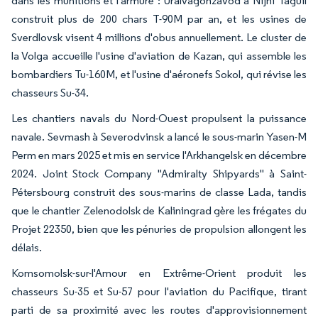
dans les munitions et l'armure : Uralvagonzavod à Nijni Taguil
construit plus de 200 chars T-90M par an, et les usines de
Sverdlovsk visent 4 millions d'obus annuellement. Le cluster de
la Volga accueille l'usine d'aviation de Kazan, qui assemble les
bombardiers Tu-160M, et l'usine d'aéronefs Sokol, qui révise les
chasseurs Su-34.
Les chantiers navals du Nord-Ouest propulsent la puissance
navale. Sevmash à Severodvinsk a lancé le sous-marin Yasen-M
Perm en mars 2025 et mis en service l'Arkhangelsk en décembre
2024. Joint Stock Company "Admiralty Shipyards" à Saint-
Pétersbourg construit des sous-marins de classe Lada, tandis
que le chantier Zelenodolsk de Kaliningrad gère les frégates du
Projet 22350, bien que les pénuries de propulsion allongent les
délais.
Komsomolsk-sur-l'Amour en Extrême-Orient produit les
chasseurs Su-35 et Su-57 pour l'aviation du Pacifique, tirant
parti de sa proximité avec les routes d'approvisionnement