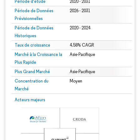
Période d'étude
2020 - 2031
Période de Données
2026 - 2031
Prévisionnelles
Période de Données
2020 - 2024
Historiques
Taux de croissance
4.58% CAGR
Marché à la Croissance la
Asie-Pacifique
Plus Rapide
Plus Grand Marché
Asie-Pacifique
Concentration du
Moyen
Marché
Image © Mordor Intelligence. La réutilisation nécessite une attribution sous CC 
Acteurs majeurs