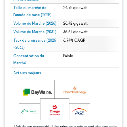
Taille du marché de
24.75 gigawatt
l'année de base (2025)
Volume du Marché (2026)
26.42 gigawatt
Volume du Marché (2031)
36.61 gigawatt
Taux de croissance (2026
6.74% CAGR
- 2031)
Concentration du
Faible
Marché
Image © Mordor Intelligence. La réutilisation nécessite une attribution sous CC 
Acteurs majeurs
*Avis de non-responsabilité : les principaux acteurs sont triés sans ordre