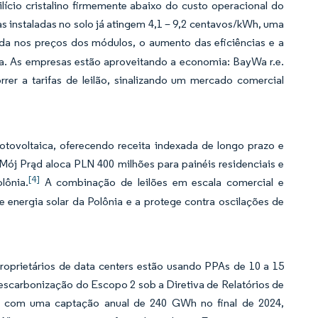
cio cristalino firmemente abaixo do custo operacional do
nas instaladas no solo já atingem 4,1 – 9,2 centavos/kWh, uma
a nos preços dos módulos, o aumento das eficiências e a
a. As empresas estão aproveitando a economia: BayWa r.e.
rer a tarifas de leilão, sinalizando um mercado comercial
otovoltaica, oferecendo receita indexada de longo prazo e
Mój Prąd aloca PLN 400 milhões para painéis residenciais e
[4]
lônia.
A combinação de leilões em escala comercial e
energia solar da Polônia e a protege contra oscilações de
roprietários de data centers estão usando PPAs de 10 a 15
descarbonização do Escopo 2 sob a Diretiva de Relatórios de
am com uma captação anual de 240 GWh no final de 2024,