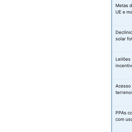
Metas d
UE e m
Declíni
solar fo
Leilões
incenti
Acesso 
terreno
PPAs co
com uso