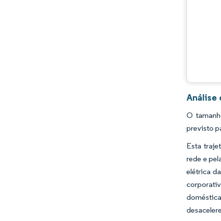
Análise
O tamanho
previsto p
Esta traje
rede e pe
elétrica d
corporativ
doméstica
desacelere