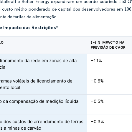
Statkraft e Better Energy expandiram um acordo cobrindo 150 G
 custo médio ponderado de capital dos desenvolvedores em 100
te de tarifas de alimentação.
de Impacto das Restrições
*
ÃO
(~) % IMPACTO NA
PREVISÃO DE CAGR
ionamento da rede em zonas de alta
−1.1%
cia
amas voláteis de licenciamento de
−0.6%
nto local
 da compensação de medição líquida
−0.5%
 dos custos de arrendamento de terras
−0.3%
s a minas de carvão