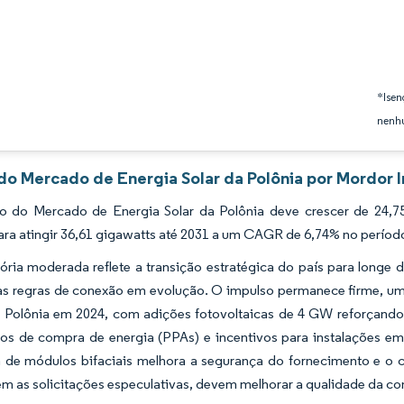
*Isen
nenhu
 do Mercado de Energia Solar da Polônia por Mordor I
 do Mercado de Energia Solar da Polônia deve crescer de 24,7
ara atingir 36,61 gigawatts até 2031 a um CAGR de 6,74% no períod
tória moderada reflete a transição estratégica do país para longe
las regras de conexão em evolução. O impulso permanece firme, um
a Polônia em 2024, com adições fotovoltaicas de 4 GW reforçando a
os de compra de energia (PPAs) e incentivos para instalações em 
 de módulos bifaciais melhora a segurança do fornecimento e o c
m as solicitações especulativas, devem melhorar a qualidade da con