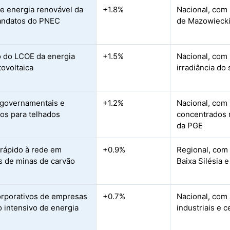
e energia renovável da
+1.8%
Nacional, com
andatos do PNEC
de Mazowiecki
o do LCOE da energia
+1.5%
Nacional, com 
tovoltaica
irradiância do 
 governamentais e
+1.2%
Nacional, com
vos para telhados
concentrados n
da PGE
rápido à rede em
+0.9%
Regional, com 
s de minas de carvão
Baixa Silésia 
rporativos de empresas
+0.7%
Nacional, com
 intensivo de energia
industriais e 