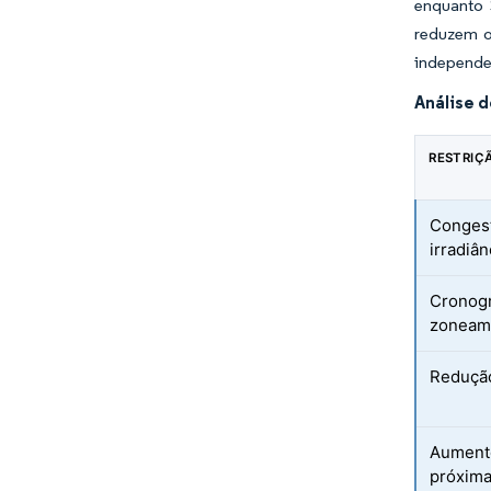
enquanto 
reduzem o
independen
Análise 
RESTRIÇ
Congest
irradiân
Cronogr
zoneame
Redução
Aumento
próxima