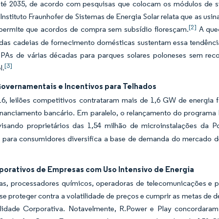
é 2035, de acordo com pesquisas que colocam os módulos de silí
Instituto Fraunhofer de Sistemas de Energia Solar relata que as usi
[2]
 permite que acordos de compra sem subsídio floresçam.
A qued
das cadeias de fornecimento domésticas sustentam essa tendênci
PPAs de várias décadas para parques solares poloneses sem recor
[3]
l.
Governamentais e Incentivos para Telhados
6, leilões competitivos contrataram mais de 1,6 GW de energia f
financiamento bancário. Em paralelo, o relançamento do programa 
 visando proprietários das 1,54 milhão de microinstalações da Po
 para consumidores diversifica a base de demanda do mercado de 
porativos de Empresas com Uso Intensivo de Energia
cas, processadores químicos, operadoras de telecomunicações e p
se proteger contra a volatilidade de preços e cumprir as metas de 
ilidade Corporativa. Notavelmente, R.Power e Play concordar