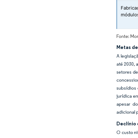
Fabrica
módulos
Fonte: Mor
Metas de
A legislaç
até 2030, 
setores de
concessio
subsídios
jurídica 
apesar do
adicional 
Declínio
O custo ni