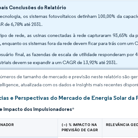
pais Conclusões do Relatório
tecnologia, os sistemas fotovoltaicos detinham 100,00% da capaci
 de 6,78% até 2031.
tipo de rede, as usinas conectadas à rede capturaram 93,65% da 
, enquanto os sistemas fora da rede devem ficar para trás com um
usuário final, as fazendas de escala de utilidade responderam por
striais devem se expandir a um CAGR de 13,92% até 2031.
úmeros de tamanho de mercado e previsão neste relatório são gera
elligence, atualizada com os dados e insights mais recentes disponí
ias e Perspectivas do Mercado de Energia Solar da 
de Impacto dos Impulsionadores
*
ONADOR
(~) % IMPACTO NA
RELEVÂNCIA GE
PREVISÃO DE CAGR