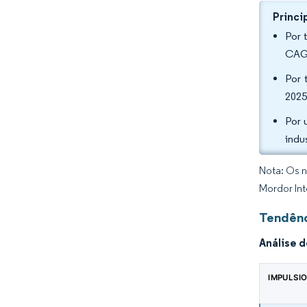
Princi
Por 
CAGR
Por 
2025
Por 
indu
Nota: Os n
Mordor Int
Tendênc
Análise 
IMPULSI