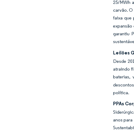
25/MWh at
carvão. O 
faixa que
expansão 
garantiu 
sustentáve
Leilões 
Desde 201
atraindo 
baterias,
descontos
política.
PPAs Cor
Siderúrgi
anos para 
Sustentab