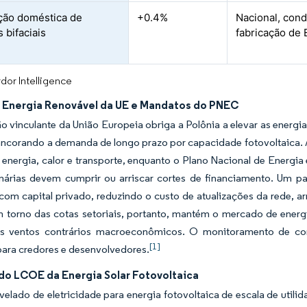
ção doméstica de
+0.4%
Nacional, con
 bifaciais
fabricação de 
dor Intelligence
 Energia Renovável da UE e Mandatos do PNEC
ão vinculante da União Europeia obriga a Polônia a elevar as energ
ancorando a demanda de longo prazo por capacidade fotovoltaica. 
 energia, calor e transporte, enquanto o Plano Nacional de Energia
nárias devem cumprir ou arriscar cortes de financiamento. Um p
 com capital privado, reduzindo o custo de atualizações da rede,
em torno das cotas setoriais, portanto, mantém o mercado de ener
s ventos contrários macroeconômicos. O monitoramento de co
[1]
para credores e desenvolvedores.
 do LCOE da Energia Solar Fotovoltaica
velado de eletricidade para energia fotovoltaica de escala de uti