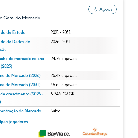
Ações
o Geral do Mercado
odo de Estudo
2021 - 2031
odo de Dados de
2026 - 2031
isão
nho do mercado no ano
24.75 gigawatt
 (2025)
me do Mercado (2026)
26.42 gigawatt
ão conforme CC BY 4.0.
me do Mercado (2031)
36.61 gigawatt
 de crescimento (2026 -
6.74% CAGR
)
entração do Mercado
Baixo
m © Mordor Intelligence. O reuso requer atribuição conforme CC BY 4.0.
cipais jogadores