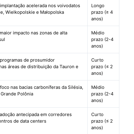
 implantação acelerada nos voivodatos
Longo
e, Wielkopolskie e Małopolska
prazo (≥ 4
anos)
maior impacto nas zonas de alta
Médio
sul
prazo (2-4
anos)
 programas de prosumidor
Curto
as áreas de distribuição da Tauron e
prazo (≤ 2
anos)
foco nas bacias carboníferas da Silésia,
Médio
e Grande Polônia
prazo (2-4
anos)
 adoção antecipada em corredores
Curto
centros de data centers
prazo (≤ 2
anos)