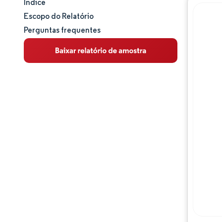
Índice
Tamanho e participação de mercado
Escopo do Relatório
Perguntas frequentes
Análise de mercado
Tendências e insights
Análise de segmentos
Análise geográfica
Panorama competitivo
Principais jogadores
Desenvolvimentos da indústria