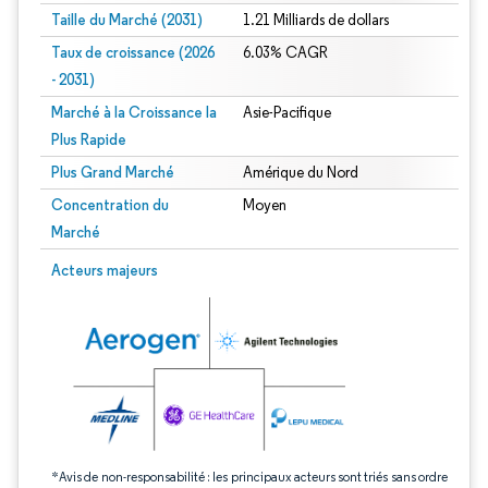
Taille du Marché (2031)
1.21 Milliards de dollars
Taux de croissance (2026
6.03% CAGR
- 2031)
Marché à la Croissance la
Asie-Pacifique
Plus Rapide
Plus Grand Marché
Amérique du Nord
Concentration du
Moyen
Marché
Image © Mordor Intelligence. La réutilisation nécessite une attribution sous CC 
Acteurs majeurs
*Avis de non-responsabilité : les principaux acteurs sont triés sans ordre